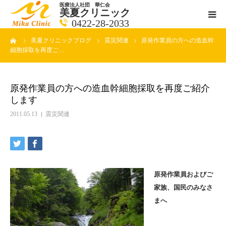
医療法人社団 華仁会
美夏クリニック
0422-28-2033
ーム
美夏クリニックブログ
震災関連
原発作業員の方への造血幹
医師紹介
細胞採取を再度ご…
診療科目
原発作業員の方への造血幹細胞採取を再度ご紹介
します
クリニックの紹介
2011.05.13
震災関連
アクセス
メールで相談
原発作業員およびご
ブログ一覧ページ
家族、国民のみなさ
まへ
料金一覧 new