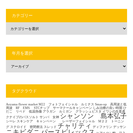
カテゴリー
年月を選択
タグクラウド
Aoyama flower market
M22 フォトフェイシャル ルミナス
Smas-up 高周波と低
周波 RF EMS
STCチップ サーマクールキャンペーン
しみ治療の良い時期
ひ
だこ リベド 低温熱傷
アラガン ルミガン グラッシュビスタ
イワシの生姜煮
シャンソン 島本弘子
クナイプのバスソルト
サンバ 女神
シーレ
スキンケア キャンペーン レーザーフェイシャル M２２ トーニン
チャリティ
グ
ステロイド 密閉療法
スレッド
ディファリン
デッサン
ニキビダニ
パースピレックス