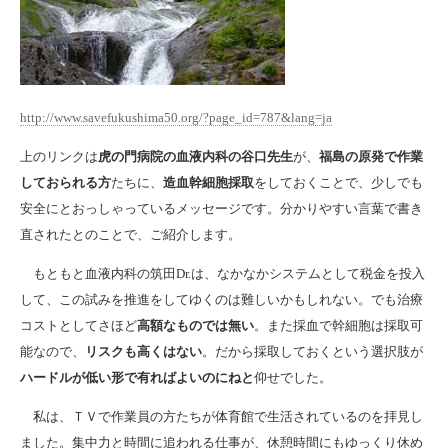
http://www.savefukushima50.org/?page_id=787&lang=ja
上のリンクは
虎の門病院の血液内科の谷口先生
が、
福島の原発で作業
しておられる方
たちに、
造血幹細胞採取
をしておくことで、少しでも
安全にとおっしゃっているメッセージです。分かりやすい言葉で書き
直されたとのことで、ご紹介します。
もともと血液内科の筑田Dr.は、なかなかシステムとして税金を投入
して、この試みを推進をしてゆくのは難しいかもしれない。でも治療
コストとしてさほど
高額なものでは無い
。また採血で幹細胞は採取可
能なので、
リスクも高くはない
。だから採取しておくという選択肢が
ハードルが低い形で有ればよいのにねと
仰せでした。
私は、ＴＶで作業員の方たちが体育館で生活されているのを拝見し
ました。集中力と時間に追われる仕事が、休憩時間にもゆっくり休め