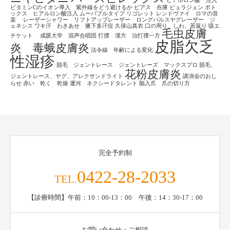
ヒアルロン酸 注入
ビタミンCのイオン導入 紫外線をどう避けるか
ピアス 在庫
ピュラジェン
ボト
ックス ヒアルロン酸注入
ムーバブルタイプ
リゴレット
レンドヴァイ ロマの音
楽
レーザーシャワー リフトアップレーザー ロングパルスヤグレーザー ジ
ェネシス
ワキ汗 わきあせ 腋下多汗症
久保山真衣
口の周り、しわ、若返り
咳エ
毛虫皮膚
チケット
成蹊大学 混声合唱団
打撲 漢方 治打撲一方
皮脂欠乏
炎 毒蛾皮膚炎
法令線 年齢による変化
性湿疹
脱毛 ジェントレース ジェントレーズ マックスプロ
脱毛、
花粉皮膚炎
ジェントレース、ヤグ、アレクサンドライト
講演会のおし
らせ
赤い 乾く 乾燥
運河 ネクシードタレント
陥入爪 爪の切り方
完全予約制
0422-28-2033
TEL.
【診療時間】午前：10：00-13：00 午後：14：30-17：00
お問い合わせ・ご相談