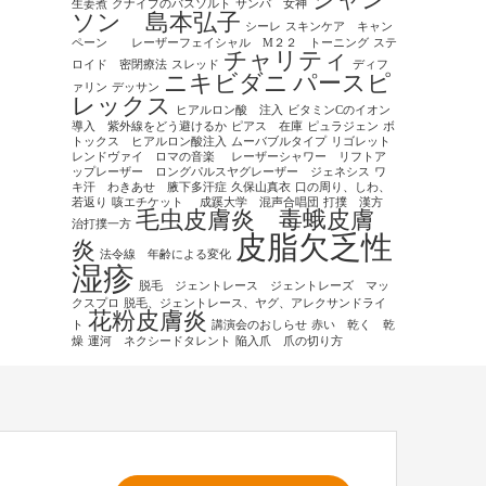
シャン
生姜煮
クナイプのバスソルト
サンバ 女神
ソン 島本弘子
シーレ
スキンケア キャン
ペーン レーザーフェイシャル M２２ トーニング
ステ
チャリティ
ロイド 密閉療法
スレッド
ディフ
ニキビダニ
パースピ
ァリン
デッサン
レックス
ヒアルロン酸 注入
ビタミンCのイオン
導入 紫外線をどう避けるか
ピアス 在庫
ピュラジェン
ボ
トックス ヒアルロン酸注入
ムーバブルタイプ
リゴレット
レンドヴァイ ロマの音楽
レーザーシャワー リフトア
ップレーザー ロングパルスヤグレーザー ジェネシス
ワ
キ汗 わきあせ 腋下多汗症
久保山真衣
口の周り、しわ、
若返り
咳エチケット
成蹊大学 混声合唱団
打撲 漢方
毛虫皮膚炎 毒蛾皮膚
治打撲一方
皮脂欠乏性
炎
法令線 年齢による変化
湿疹
脱毛 ジェントレース ジェントレーズ マッ
クスプロ
脱毛、ジェントレース、ヤグ、アレクサンドライ
花粉皮膚炎
ト
講演会のおしらせ
赤い 乾く 乾
燥
運河 ネクシードタレント
陥入爪 爪の切り方