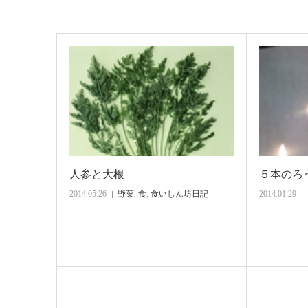
人参と大根
５本のろ
2014.05.26
野菜
,
食
,
食いしん坊日記
2014.01.29