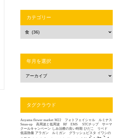
カテゴリー
年月を選択
タグクラウド
Aoyama flower market
M22 フォトフェイシャル ルミナス
Smas-up 高周波と低周波 RF EMS
STCチップ サーマ
クールキャンペーン
しみ治療の良い時期
ひだこ リベド
低温熱傷
アラガン ルミガン グラッシュビスタ
イワシの