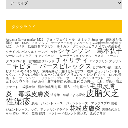
タグクラウド
Aoyama flower market
M22 フォトフェイシャル ルミナス
Smas-up 高周波と低
周波 RF EMS
STCチップ サーマクールキャンペーン
しみ治療の良い時期
ひ
だこ リベド 低温熱傷
アラガン ルミガン グラッシュビスタ
イワシの生姜煮
シャンソン 島本弘子
クナイプのバスソルト
サンバ 女神
シーレ
スキンケア キャンペーン レーザーフェイシャル M２２ トーニン
チャリティ
グ
ステロイド 密閉療法
スレッド
ディファリン
デッサン
ニキビダニ
パースピレックス
ヒアルロン酸 注入
ビタミンCのイオン導入 紫外線をどう避けるか
ピアス 在庫
ピュラジェン
ボト
ックス ヒアルロン酸注入
ムーバブルタイプ
リゴレット
レンドヴァイ ロマの音
楽
レーザーシャワー リフトアップレーザー ロングパルスヤグレーザー ジ
ェネシス
ワキ汗 わきあせ 腋下多汗症
久保山真衣
口の周り、しわ、若返り
咳エ
毛虫皮膚
チケット
成蹊大学 混声合唱団
打撲 漢方 治打撲一方
皮脂欠乏
炎 毒蛾皮膚炎
法令線 年齢による変化
性湿疹
脱毛 ジェントレース ジェントレーズ マックスプロ
脱毛、
花粉皮膚炎
ジェントレース、ヤグ、アレクサンドライト
講演会のおし
らせ
赤い 乾く 乾燥
運河 ネクシードタレント
陥入爪 爪の切り方