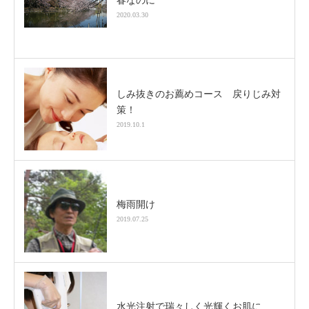
春なのに
2020.03.30
しみ抜きのお薦めコース 戻りじみ対
策！
2019.10.1
梅雨開け
2019.07.25
水光注射で瑞々しく光輝くお肌に