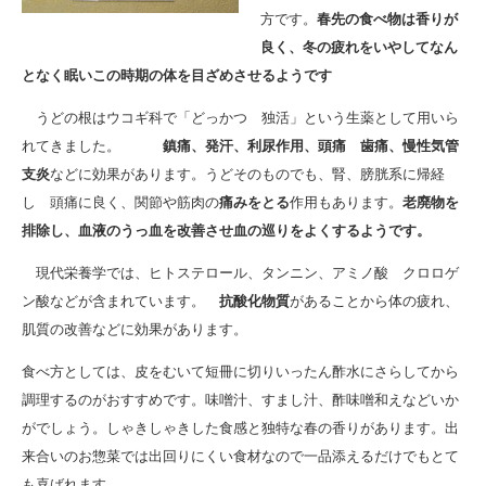
方です。
春先の食べ物は香りが
良く、冬の疲れをいやしてなん
となく眠いこの時期の体を目ざめさせるようです
うどの根はウコギ科で「どっかつ 独活」という生薬として用いら
れてきました。
鎮痛、発汗、利尿作用、頭痛 歯痛、慢性気管
支炎
などに効果があります。うどそのものでも、腎、膀胱系に帰経
し 頭痛に良く、関節や筋肉の
痛みをとる
作用もあります。
老廃物を
排除し、血液のうっ血を改善させ血の巡りをよくするようです。
現代栄養学では、ヒトステロール、タンニン、アミノ酸 クロロゲ
ン酸などが含まれています。
抗酸化物質
があることから体の疲れ、
肌質の改善などに効果があります。
食べ方としては、皮をむいて短冊に切りいったん酢水にさらしてから
調理するのがおすすめです。味噌汁、すまし汁、酢味噌和えなどいか
がでしょう。しゃきしゃきした食感と独特な春の香りがあります。出
来合いのお惣菜では出回りにくい食材なので一品添えるだけでもとて
も喜ばれます。