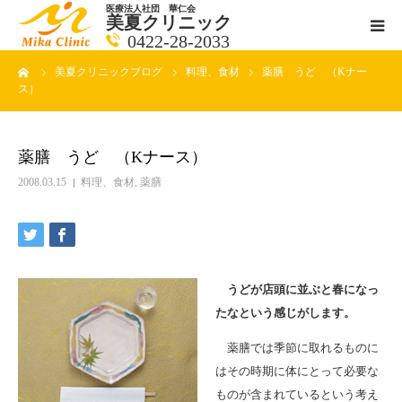
医療法人社団 華仁会
美夏クリニック
0422-28-2033
ーム
美夏クリニックブログ
料理、食材
薬膳 うど （Kナー
医師紹介
ス）
診療科目
薬膳 うど （Kナース）
クリニックの紹介
2008.03.15
料理、食材
,
薬膳
アクセス
メールで相談
うどが店頭に並ぶと春になっ
たなという感じがします。
ブログ一覧ページ
薬膳では季節に取れるものに
はその時期に体にとって必要な
料金一覧 new
ものが含まれているという考え