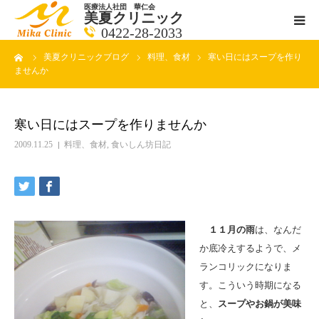
医療法人社団 華仁会
美夏クリニック
0422-28-2033
ーム
美夏クリニックブログ
料理、食材
寒い日にはスープを作り
医師紹介
ませんか
診療科目
寒い日にはスープを作りませんか
クリニックの紹介
2009.11.25
料理、食材
,
食いしん坊日記
アクセス
メールで相談
１１月の雨
は、なんだ
か底冷えするようで、メ
ブログ一覧ページ
ランコリックになりま
す。こういう時期になる
料金一覧 new
と、
スープやお鍋が美味