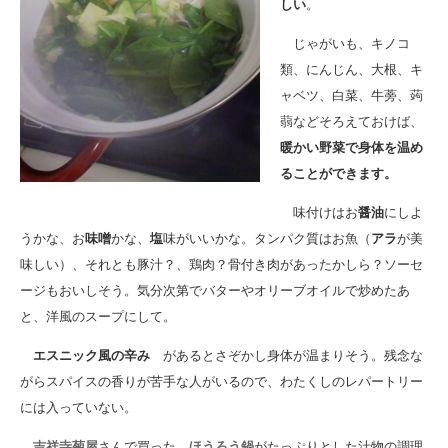
しい
。
じゃがいも、キノコ
類、にんじん、大根、キ
ャベツ、白菜、牛蒡、蒟
蒻などそろえておけば、
暖かい野菜で身体を温め
ることができます。
味付けはお
醤油
にしよ
うかな、お
味噌
かな、
塩
味がいいかな。タンパク質はお魚（
アラ
が美
味しい）、それとも豚汁？、鶏肉？骨付き肉があったかしら？ソーセ
ージもおいしそう。気分次第でバターやオリーブオイルで炒めたあ
と、洋風のスープにして。
エスニック風の辛み
があるとさぞかし身体が温まりそう。残念な
がらスパイスの香りが苦手な人がいるので、わたくしのレパートリー
には入っていない。
吉祥寺菊屋
さんで買った
ほうろう鍋
がたっぷりとした汁物の調理