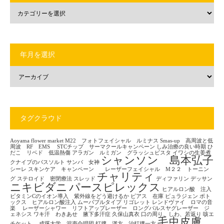
年月を選択
タグクラウド
Aoyama flower market
M22 フォトフェイシャル ルミナス
Smas-up 高周波と低
周波 RF EMS
STCチップ サーマクールキャンペーン
しみ治療の良い時期
ひ
だこ リベド 低温熱傷
アラガン ルミガン グラッシュビスタ
イワシの生姜煮
シャンソン 島本弘子
クナイプのバスソルト
サンバ 女神
シーレ
スキンケア キャンペーン レーザーフェイシャル M２２ トーニン
チャリティ
グ
ステロイド 密閉療法
スレッド
ディファリン
デッサン
ニキビダニ
パースピレックス
ヒアルロン酸 注入
ビタミンCのイオン導入 紫外線をどう避けるか
ピアス 在庫
ピュラジェン
ボト
ックス ヒアルロン酸注入
ムーバブルタイプ
リゴレット
レンドヴァイ ロマの音
楽
レーザーシャワー リフトアップレーザー ロングパルスヤグレーザー ジ
ェネシス
ワキ汗 わきあせ 腋下多汗症
久保山真衣
口の周り、しわ、若返り
咳エ
毛虫皮膚
チケット
成蹊大学 混声合唱団
打撲 漢方 治打撲一方