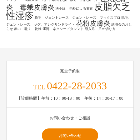
皮脂欠乏
炎 毒蛾皮膚炎
法令線 年齢による変化
性湿疹
脱毛 ジェントレース ジェントレーズ マックスプロ
脱毛、
花粉皮膚炎
ジェントレース、ヤグ、アレクサンドライト
講演会のおし
らせ
赤い 乾く 乾燥
運河 ネクシードタレント
陥入爪 爪の切り方
完全予約制
0422-28-2033
TEL.
【診療時間】午前：10：00-13：00 午後：14：30-17：00
お問い合わせ・ご相談
お問い合わせ