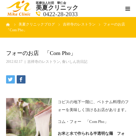
医療法人社団 華仁会
美夏クリニック
0422-28-2033
ーム
美夏クリニックブログ
吉祥寺のレストラン
フォーのお店
医師紹介
「Com Pho」
診療科目
フォーのお店 「Com Pho」
クリニックの紹介
2012.02.17
吉祥寺のレストラン
,
食いしん坊日記
アクセス
メールで相談
コピスの地下一階に、ベトナム料理のフ
ォーを美味しく頂けるお店があります。
ブログ一覧ページ
コム・フォー 「Com Pho」
料金一覧 new
お米と水で作られる半透明な麺 フォ