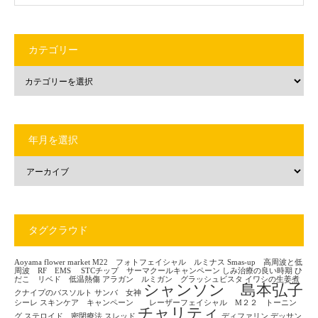
カテゴリー
年月を選択
タグクラウド
Aoyama flower market
M22 フォトフェイシャル ルミナス
Smas-up 高周波と低
周波 RF EMS
STCチップ サーマクールキャンペーン
しみ治療の良い時期
ひ
だこ リベド 低温熱傷
アラガン ルミガン グラッシュビスタ
イワシの生姜煮
シャンソン 島本弘子
クナイプのバスソルト
サンバ 女神
シーレ
スキンケア キャンペーン レーザーフェイシャル M２２ トーニン
チャリティ
グ
ステロイド 密閉療法
スレッド
ディファリン
デッサン