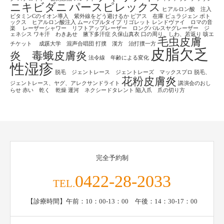
ニキビダニ
パースピレックス
ヒアルロン酸 注入
ビタミンCのイオン導入 紫外線をどう避けるか
ピアス 在庫
ピュラジェン
ボト
ックス ヒアルロン酸注入
ムーバブルタイプ
リゴレット
レンドヴァイ ロマの音
楽
レーザーシャワー リフトアップレーザー ロングパルスヤグレーザー ジ
ェネシス
ワキ汗 わきあせ 腋下多汗症
久保山真衣
口の周り、しわ、若返り
咳エ
毛虫皮膚
チケット
成蹊大学 混声合唱団
打撲 漢方 治打撲一方
皮脂欠乏
炎 毒蛾皮膚炎
法令線 年齢による変化
性湿疹
脱毛 ジェントレース ジェントレーズ マックスプロ
脱毛、
花粉皮膚炎
ジェントレース、ヤグ、アレクサンドライト
講演会のおし
らせ
赤い 乾く 乾燥
運河 ネクシードタレント
陥入爪 爪の切り方
完全予約制
0422-28-2033
TEL.
【診療時間】午前：10：00-13：00 午後：14：30-17：00