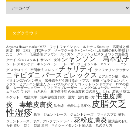
タグクラウド
Aoyama flower market
M22 フォトフェイシャル ルミナス
Smas-up 高周波と低
周波 RF EMS
STCチップ サーマクールキャンペーン
しみ治療の良い時期
ひ
だこ リベド 低温熱傷
アラガン ルミガン グラッシュビスタ
イワシの生姜煮
シャンソン 島本弘子
クナイプのバスソルト
サンバ 女神
シーレ
スキンケア キャンペーン レーザーフェイシャル M２２ トーニン
チャリティ
グ
ステロイド 密閉療法
スレッド
ディファリン
デッサン
ニキビダニ
パースピレックス
ヒアルロン酸 注入
ビタミンCのイオン導入 紫外線をどう避けるか
ピアス 在庫
ピュラジェン
ボト
ックス ヒアルロン酸注入
ムーバブルタイプ
リゴレット
レンドヴァイ ロマの音
楽
レーザーシャワー リフトアップレーザー ロングパルスヤグレーザー ジ
ェネシス
ワキ汗 わきあせ 腋下多汗症
久保山真衣
口の周り、しわ、若返り
咳エ
毛虫皮膚
チケット
成蹊大学 混声合唱団
打撲 漢方 治打撲一方
皮脂欠乏
炎 毒蛾皮膚炎
法令線 年齢による変化
性湿疹
脱毛 ジェントレース ジェントレーズ マックスプロ
脱毛、
花粉皮膚炎
ジェントレース、ヤグ、アレクサンドライト
講演会のおし
らせ
赤い 乾く 乾燥
運河 ネクシードタレント
陥入爪 爪の切り方