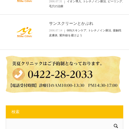
2006.07.31
イオン導入
,
トレチノイン療法
,
ピーリング
,
毛穴の治療
サンスクリーンとかぶれ
2006.07.14
009)スキンケア
,
トレチノイン療法
,
接触性
皮膚炎
,
紫外線を避けよう
検索