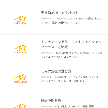
美夏Dr.の日々のお手入れ
2008.01.24
009)スキンケア
,
トレチノイン療法
,
冬のス
キンケア
,
湿疹
,
美夏Dr.のスキンケア
トレチノイン療法 フォトフェイシャル
ファーストと比較…
2007.09.18
しみの治療
,
トレチノイン療法
,
フォトフェ
イシャルファースト
,
ルミナスワン
しみの治療の選び方
2007.09.4
しみの治療
,
トレチノイン療法
,
フォトフェ
イシャルファースト
,
レーザー治療
,
肝斑
肝斑中間報告
2007.07.4
イオン導入
,
トレチノイン療法
,
肝斑