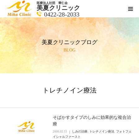
医療法人社団 華仁会
美夏クリニック
0422-28-2033
医師紹介
美夏クリニックブログ
診療科目
BLOG
クリニックの紹介
アクセス
トレチノイン療法
メールで相談
ブログ一覧ページ
そばかすタイプのしみに効果的な複合治
療
2008.02.15
しみの治療
,
トレチノイン療法
,
フォトフェ
料金一覧 new
イシャルファースト