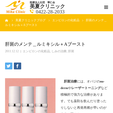
医療法人社団 華仁会
美夏クリニック
0422-28-2033
ーム
美夏クリニックブログ
エンビロンの化粧品
肝斑のメンテ＿
医師紹介
ルミキシル＋Aブースト
診療科目
肝斑のメンテ＿ルミキシル＋Aブースト
クリニックの紹介
2011.12.12
エンビロンの化粧品
,
しみの治療
,
肝斑
アクセス
メールで相談
肝斑治療
には、オバジの
nu-
derm
や
レーザートーニング
など
ブログ一覧ページ
積極的で強力な治療がありま
す。でも薬剤を飲んだり塗った
料金一覧 new
りしないと再発再燃が早いのが