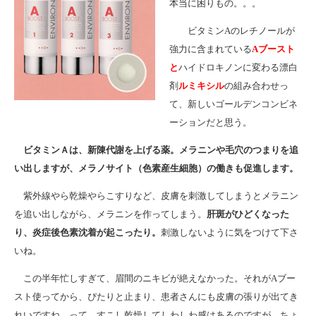
本当に困りもの。。。
ビタミンAのレチノールが
強力に含まれている
Aブースト
と
ハイドロキノンに変わる漂白
剤
ルミキシル
の組み合わせっ
て、新しいゴールデンコンビネ
ーションだと思う。
ビタミンＡは、新陳代謝を上げる薬。メラニンや毛穴のつまりを追
い出しますが、メラノサイト（色素産生細胞）の働きも促進します。
紫外線やら乾燥やらこすりなど、皮膚を刺激してしまうとメラニン
を追い出しながら、メラニンを作ってしまう。
肝斑がひどくなった
り、炎症後色素沈着が起こったり。
刺激しないように気をつけて下さ
いね。
この半年忙しすぎて、眉間のニキビが絶えなかった。それがAブー
スト使ってから、ぴたりと止まり、患者さんにも皮膚の張りが出てき
れいですね、って。すこし乾燥してしわしわ感はあるのですが、ちょ