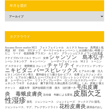
年月を選択
タグクラウド
Aoyama flower market
M22 フォトフェイシャル ルミナス
Smas-up 高周波と低
周波 RF EMS
STCチップ サーマクールキャンペーン
しみ治療の良い時期
ひ
だこ リベド 低温熱傷
アラガン ルミガン グラッシュビスタ
イワシの生姜煮
シャンソン 島本弘子
クナイプのバスソルト
サンバ 女神
シーレ
スキンケア キャンペーン レーザーフェイシャル M２２ トーニン
チャリティ
グ
ステロイド 密閉療法
スレッド
ディファリン
デッサン
ニキビダニ
パースピレックス
ヒアルロン酸 注入
ビタミンCのイオン導入 紫外線をどう避けるか
ピアス 在庫
ピュラジェン
ボト
ックス ヒアルロン酸注入
ムーバブルタイプ
リゴレット
レンドヴァイ ロマの音
楽
レーザーシャワー リフトアップレーザー ロングパルスヤグレーザー ジ
ェネシス
ワキ汗 わきあせ 腋下多汗症
久保山真衣
口の周り、しわ、若返り
咳エ
毛虫皮膚
チケット
成蹊大学 混声合唱団
打撲 漢方 治打撲一方
皮脂欠乏
炎 毒蛾皮膚炎
法令線 年齢による変化
性湿疹
脱毛 ジェントレース ジェントレーズ マックスプロ
脱毛、
花粉皮膚炎
ジェントレース、ヤグ、アレクサンドライト
講演会のおし