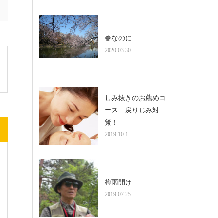
春なのに
2020.03.30
しみ抜きのお薦めコ
ース 戻りじみ対
策！
2019.10.1
梅雨開け
2019.07.25