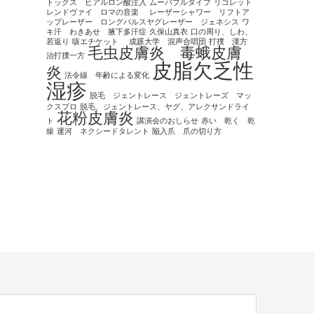
トックス ヒアルロン酸注入
ムーバブルタイプ
リゴレット
レンドヴァイ ロマの音楽
レーザーシャワー リフトア
ップレーザー ロングパルスヤグレーザー ジェネシス
ワ
キ汗 わきあせ 腋下多汗症
久保山真衣
口の周り、しわ、
若返り
咳エチケット
成蹊大学 混声合唱団
打撲 漢方
毛虫皮膚炎 毒蛾皮膚
治打撲一方
皮脂欠乏性
炎
法令線 年齢による変化
湿疹
脱毛 ジェントレース ジェントレーズ マッ
クスプロ
脱毛、ジェントレース、ヤグ、アレクサンドライ
花粉皮膚炎
ト
講演会のおしらせ
赤い 乾く 乾
燥
運河 ネクシードタレント
陥入爪 爪の切り方