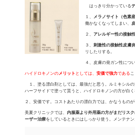
はっきり分かっている
１、
メラノサイト（色素
働かなくなってしまい、
２、
アレルギー性の接触
３、
刺激性の接触性皮膚
リしたりする。
４、皮膚の発ガン性につ
ハイドロキノンの
メリット
としては、
安価で強力
である
こ
１、塗る漂白剤としては、最強だと思う。ルミキシルの
ハーフサイドで塗って貰うと、ハイドロキノンの方が白く
２、安価です。コストあたりの漂白力では、かなうものが
美夏クリニックでは、
内服薬より外用薬の方がまだリスク
ーザー治療
をしているときにはしっかり使う。メンテナン