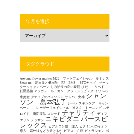
年月を選択
タグクラウド
Aoyama flower market
M22 フォトフェイシャル ルミナス
Smas-up 高周波と低周波 RF EMS
STCチップ サーマ
クールキャンペーン
しみ治療の良い時期
ひだこ リベド
低温熱傷
アラガン ルミガン グラッシュビスタ
イワシの
シャン
生姜煮
クナイプのバスソルト
サンバ 女神
ソン 島本弘子
シーレ
スキンケア キャン
ペーン レーザーフェイシャル M２２ トーニング
ステ
チャリティ
ロイド 密閉療法
スレッド
ディフ
ニキビダニ
パースピ
ァリン
デッサン
レックス
ヒアルロン酸 注入
ビタミンCのイオン
導入 紫外線をどう避けるか
ピアス 在庫
ピュラジェン
ボ