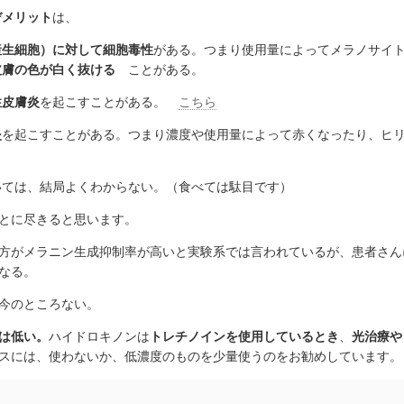
デメリット
は、
産生細胞）に対して細胞毒性
がある。つまり使用量によってメラノサイ
皮膚の色が白く抜ける
ことがある。
性皮膚炎
を起こすことがある。
こちら
炎
を起こすことがある。つまり濃度や使用量によって赤くなったり、ヒ
いては、結局よくわからない。（食べては駄目です）
とに尽きると思います。
方がメラニン生成抑制率が高いと実験系では言われているが、患者さん
なる。
今のところない。
は低い。
ハイドロキノンは
トレチノインを使用しているとき
、
光治療や
スには、使わないか、低濃度のものを少量使うのをお勧めしています。