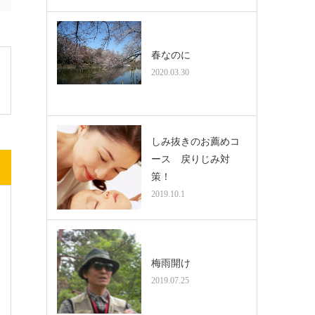
春なのに
2020.03.30
しみ抜きのお薦めコ
ース 戻りじみ対
策！
2019.10.1
梅雨開け
2019.07.25