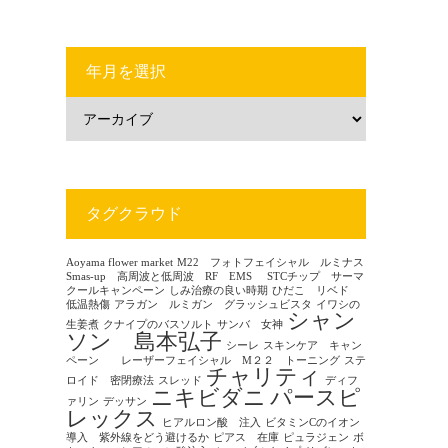
年月を選択
タグクラウド
Aoyama flower market
M22 フォトフェイシャル ルミナス
Smas-up 高周波と低周波 RF EMS
STCチップ サーマ
クールキャンペーン
しみ治療の良い時期
ひだこ リベド
低温熱傷
アラガン ルミガン グラッシュビスタ
イワシの
シャン
生姜煮
クナイプのバスソルト
サンバ 女神
ソン 島本弘子
シーレ
スキンケア キャン
ペーン レーザーフェイシャル M２２ トーニング
ステ
チャリティ
ロイド 密閉療法
スレッド
ディフ
ニキビダニ
パースピ
ァリン
デッサン
レックス
ヒアルロン酸 注入
ビタミンCのイオン
導入 紫外線をどう避けるか
ピアス 在庫
ピュラジェン
ボ