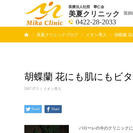
医療法人社団 華仁会
美夏クリニック
医師
0422-28-2033
ホーム
美夏クリニックブログ
イオン導入
胡蝶蘭 
胡蝶蘭 花にも肌にもビ
2007.07.3
イオン導入
Tweet
Share
バローレの今のクリニックに