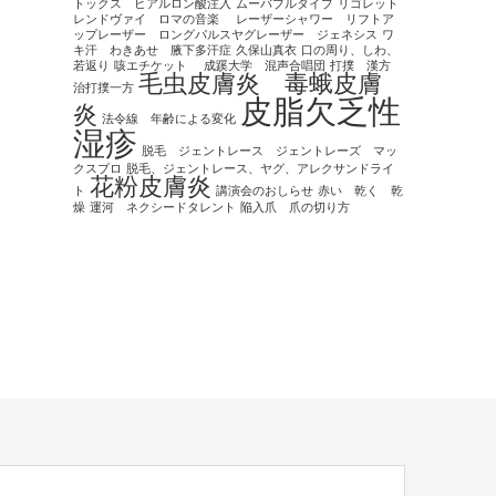
トックス ヒアルロン酸注入
ムーバブルタイプ
リゴレット
レンドヴァイ ロマの音楽
レーザーシャワー リフトア
ップレーザー ロングパルスヤグレーザー ジェネシス
ワ
キ汗 わきあせ 腋下多汗症
久保山真衣
口の周り、しわ、
若返り
咳エチケット
成蹊大学 混声合唱団
打撲 漢方
毛虫皮膚炎 毒蛾皮膚
治打撲一方
皮脂欠乏性
炎
法令線 年齢による変化
湿疹
脱毛 ジェントレース ジェントレーズ マッ
クスプロ
脱毛、ジェントレース、ヤグ、アレクサンドライ
花粉皮膚炎
ト
講演会のおしらせ
赤い 乾く 乾
燥
運河 ネクシードタレント
陥入爪 爪の切り方