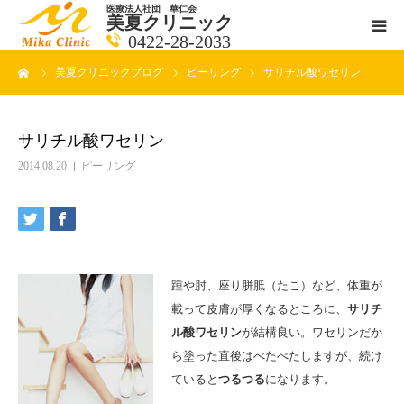
医療法人社団 華仁会
美夏クリニック
0422-28-2033
ーム
美夏クリニックブログ
ピーリング
サリチル酸ワセリン
医師紹介
診療科目
サリチル酸ワセリン
2014.08.20
ピーリング
クリニックの紹介
アクセス
メールで相談
踵や肘、座り胼胝（たこ）など、体重が
載って皮膚が厚くなるところに、
サリチ
ル酸ワセリン
が結構良い。ワセリンだか
ブログ一覧ページ
ら塗った直後はべたべたしますが、続け
ていると
つるつる
になります。
料金一覧 new