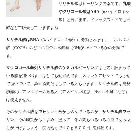
サリチル酸はピーリングの薬です。
乳酸
やグリコール酸はAHA
（αハイドロキシ
酸）と言います。ドラッグストアでも石
鹸などで販売していますよね。
サリチル酸はBHA
（βハイドロキシ酸）に分類されます。 カルボン
酸（COOH）のどこの部位に水酸基（OH)がついているかの分類で
す。
マクロゴール基剤サリチル酸のケミカルピーリング
は毛穴に詰まって
いる脂を追い出すにはとても効果的です。スキンケアセットでもさせ
て頂いていて、鼻や眉間だけしている人もいます。サリチル酸は消炎
鎮痛剤にアレルギーのある人（アスピリン喘息、Nsaids不耐症など）
は使えません。
そのサリチル酸をワセリンに溶かし込んでいるのが、
サリチル酸ワセ
リン
。今の時期からこまめに塗って、冬の間もつるつるの踵で女っぷ
りが上げましょう。院内処方で１０ｇ８００円+消費税です。