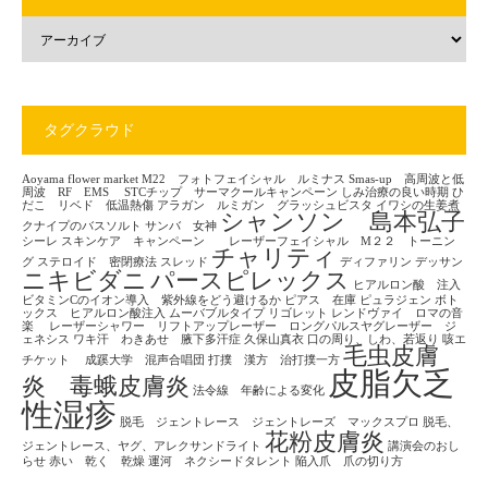
タグクラウド
Aoyama flower market
M22 フォトフェイシャル ルミナス
Smas-up 高周波と低
周波 RF EMS
STCチップ サーマクールキャンペーン
しみ治療の良い時期
ひ
だこ リベド 低温熱傷
アラガン ルミガン グラッシュビスタ
イワシの生姜煮
シャンソン 島本弘子
クナイプのバスソルト
サンバ 女神
シーレ
スキンケア キャンペーン レーザーフェイシャル M２２ トーニン
チャリティ
グ
ステロイド 密閉療法
スレッド
ディファリン
デッサン
ニキビダニ
パースピレックス
ヒアルロン酸 注入
ビタミンCのイオン導入 紫外線をどう避けるか
ピアス 在庫
ピュラジェン
ボト
ックス ヒアルロン酸注入
ムーバブルタイプ
リゴレット
レンドヴァイ ロマの音
楽
レーザーシャワー リフトアップレーザー ロングパルスヤグレーザー ジ
ェネシス
ワキ汗 わきあせ 腋下多汗症
久保山真衣
口の周り、しわ、若返り
咳エ
毛虫皮膚
チケット
成蹊大学 混声合唱団
打撲 漢方 治打撲一方
皮脂欠乏
炎 毒蛾皮膚炎
法令線 年齢による変化
性湿疹
脱毛 ジェントレース ジェントレーズ マックスプロ
脱毛、
花粉皮膚炎
ジェントレース、ヤグ、アレクサンドライト
講演会のおし
らせ
赤い 乾く 乾燥
運河 ネクシードタレント
陥入爪 爪の切り方