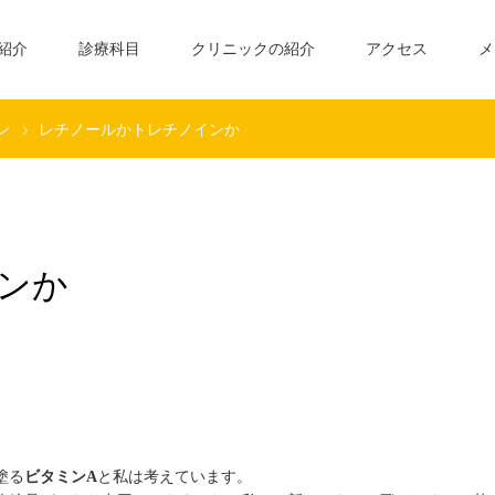
紹介
診療科目
クリニックの紹介
アクセス
メ
ン
レチノールかトレチノインか
ンか
塗る
ビタミンA
と私は考えています。