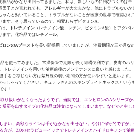
化粧品がかなり出回ってきました。私は、新しいものに飛びつくのは苦
長因子とか言われても、
アレルギー
が大丈夫かな、他にトラブルないか
ちゃんと効いていること、トラブルがないことが医療の世界で確認され
います。そう思っているので、相変わらずビタミンA。
ては、
トレチノイン
（レチノイン酸、レチン、ビタミンA酸）とアダパ
ります。化粧品では
レチノール
。
ビロンのAブースト
を長い間採用していましたが、消費期限が三か月な
粧品を使ってみました。常温保管で期限が長く結構便利です。皮膚のハ
。トレチノインを用いた治療前後のメンテナンスに良いと感じました。
勝手をご存じない方は紫外線の弱い期間の方が使いやすいと思います。
時におっしゃってください。キュテラさんのスキンブライトネックスという
です！
は取り扱いがなくなったようです。当院では、エンビロンのAシリーズか
で反応を出すタイプの化粧品は注文になってしまいます。なぜかと申し
しまい、高額なラインは手がなかなか出せない。やけに保守的ですが。
る方が、ZOのセラピューイックでトレチノインとハイドロキノンで治