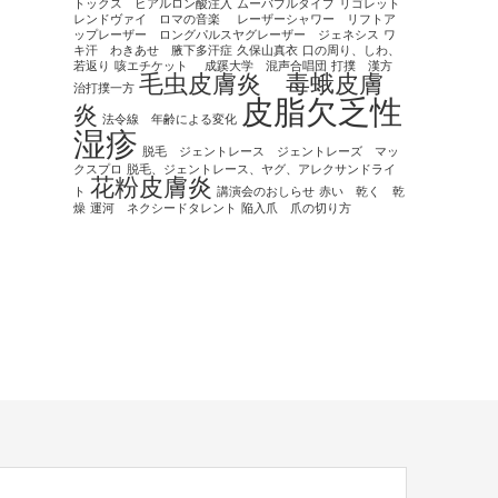
トックス ヒアルロン酸注入
ムーバブルタイプ
リゴレット
レンドヴァイ ロマの音楽
レーザーシャワー リフトア
ップレーザー ロングパルスヤグレーザー ジェネシス
ワ
キ汗 わきあせ 腋下多汗症
久保山真衣
口の周り、しわ、
若返り
咳エチケット
成蹊大学 混声合唱団
打撲 漢方
毛虫皮膚炎 毒蛾皮膚
治打撲一方
皮脂欠乏性
炎
法令線 年齢による変化
湿疹
脱毛 ジェントレース ジェントレーズ マッ
クスプロ
脱毛、ジェントレース、ヤグ、アレクサンドライ
花粉皮膚炎
ト
講演会のおしらせ
赤い 乾く 乾
燥
運河 ネクシードタレント
陥入爪 爪の切り方