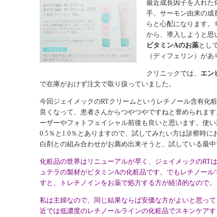
最近成長因子を入れた
手。サーモン由来の成
らと心配になります。
から、導入しようと思
ビタミンAのお薬
とし
（ディフェリン）があ
クリニックでは、
エン
で在庫がおけず注文で取り扱っていました。
今回ジェイメックのRTクリームというレチノール含有化
良くなって、患者さんからつやつやですねと誉められます
ーザーやフォトフェイシャル前後も良いと思います。使い
0.5％と1.0％とありますので、試してみたい方は診察
白剤との組み合わせがお薦め出来そうと、試している最中
化粧品の世界はリニューアルが早く、ジェイメックのRT
ュテラの製材がビタミンAの化粧品です。でもレチノール
すと、トレチノインをお薬で処方する方が経済的なので。
私は主婦なので、同じ結果ならば安価な方がよいと思って
近では低濃度のレチノールラインの化粧品でスキンケアす