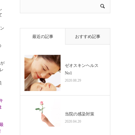
し
て
レン
最近の記事
おすすめ記事
の
リが
ゼオスキンヘルス
レ
No1
2020.08.29
美
キ
ま
当院の感染対策
2020.04.20
最
療