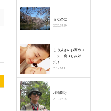
春なのに
2020.03.30
しみ抜きのお薦めコ
ース 戻りじみ対
策！
2019.10.1
梅雨開け
2019.07.25