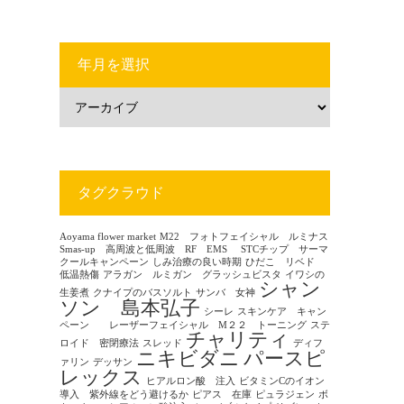
年月を選択
タグクラウド
Aoyama flower market
M22 フォトフェイシャル ルミナス
Smas-up 高周波と低周波 RF EMS
STCチップ サーマ
クールキャンペーン
しみ治療の良い時期
ひだこ リベド
低温熱傷
アラガン ルミガン グラッシュビスタ
イワシの
シャン
生姜煮
クナイプのバスソルト
サンバ 女神
ソン 島本弘子
シーレ
スキンケア キャン
ペーン レーザーフェイシャル M２２ トーニング
ステ
チャリティ
ロイド 密閉療法
スレッド
ディフ
ニキビダニ
パースピ
ァリン
デッサン
レックス
ヒアルロン酸 注入
ビタミンCのイオン
導入 紫外線をどう避けるか
ピアス 在庫
ピュラジェン
ボ