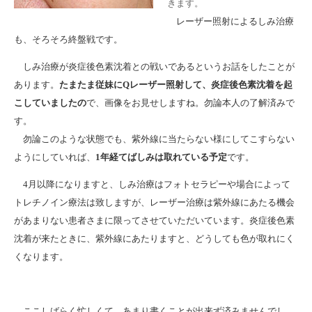
きます。
レーザー照射によるしみ治療
も、そろそろ終盤戦です。
しみ治療が炎症後色素沈着との戦いであるというお話をしたことが
あります。
たまたま従妹にQレーザー照射して、炎症後色素沈着を起
こしていましたの
で、画像をお見せしますね。勿論本人の了解済みで
す。
勿論このような状態でも、紫外線に当たらない様にしてこすらない
ようにしていれば、
1年経てばしみは取れている予定
です。
4月以降になりますと、しみ治療はフォトセラピーや場合によって
トレチノイン療法は致しますが、レーザー治療は紫外線にあたる機会
があまりない患者さまに限ってさせていただいています。炎症後色素
沈着が来たときに、紫外線にあたりますと、どうしても色が取れにく
くなります。
ここしばらく忙しくて、あまり書くことが出来ず済みませんでし