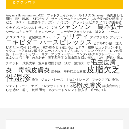
タグクラウド
Aoyama flower market
M22 フォトフェイシャル ルミナス
Smas-up 高周波と低
周波 RF EMS
STCチップ サーマクールキャンペーン
しみ治療の良い時期
ひ
だこ リベド 低温熱傷
アラガン ルミガン グラッシュビスタ
イワシの生姜煮
シャンソン 島本弘子
クナイプのバスソルト
サンバ 女神
シーレ
スキンケア キャンペーン レーザーフェイシャル M２２ トーニン
チャリティ
グ
ステロイド 密閉療法
スレッド
ディファリン
デッサン
ニキビダニ
パースピレックス
ヒアルロン酸 注入
ビタミンCのイオン導入 紫外線をどう避けるか
ピアス 在庫
ピュラジェン
ボト
ックス ヒアルロン酸注入
ムーバブルタイプ
リゴレット
レンドヴァイ ロマの音
楽
レーザーシャワー リフトアップレーザー ロングパルスヤグレーザー ジ
ェネシス
ワキ汗 わきあせ 腋下多汗症
久保山真衣
口の周り、しわ、若返り
咳エ
毛虫皮膚
チケット
成蹊大学 混声合唱団
打撲 漢方 治打撲一方
皮脂欠乏
炎 毒蛾皮膚炎
法令線 年齢による変化
性湿疹
脱毛 ジェントレース ジェントレーズ マックスプロ
脱毛、
花粉皮膚炎
ジェントレース、ヤグ、アレクサンドライト
講演会のおし
らせ
赤い 乾く 乾燥
運河 ネクシードタレント
陥入爪 爪の切り方
完全予約制