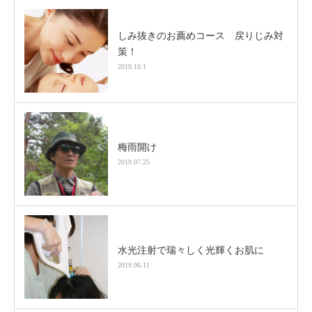
しみ抜きのお薦めコース 戻りじみ対
策！
2019.10.1
梅雨開け
2019.07.25
水光注射で瑞々しく光輝くお肌に
2019.06.11