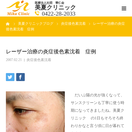
医療法人社団 華仁会
美夏クリニック
0422-28-2033
ーム
美夏クリニックブログ
炎症後色素沈着
レーザー治療の炎症
医師紹介
後色素沈着 症例
診療科目
レーザー治療の炎症後色素沈着 症例
クリニックの紹介
2007.02.21
炎症後色素沈着
アクセス
メールで相談
だいぶ陽の光が強くなって、
サンスクリーンも丁寧に使う時
ブログ一覧ページ
期になってきましたね。美夏ク
リニック の1日もそろそろ終
料金一覧 new
わりかなと言う頃に日が暮れて