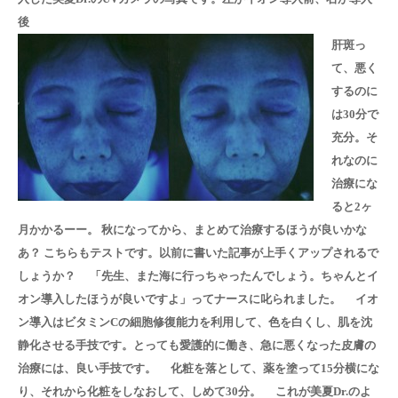
後
肝斑っ
て、悪く
するのに
は30分で
充分。そ
れなのに
治療にな
ると2ヶ
月かかるーー。 秋になってから、まとめて治療するほうが良いかな
あ？
こちらもテストです。以前に書いた記事が上手くアップされるで
しょうか？ 「先生、また海に行っちゃったんでしょう。ちゃんとイ
オン導入したほうが良いですよ」ってナースに叱られました。 イオ
ン導入はビタミンCの細胞修復能力を利用して、色を白くし、肌を沈
静化させる手技です。とっても愛護的に働き、急に悪くなった皮膚の
治療には、良い手技です。 化粧を落として、薬を塗って15分横にな
り、それから化粧をしなおして、しめて30分。 これが美夏Dr.のよ