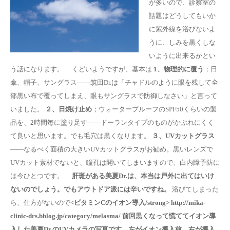
が多いので、診察室の
話題はどうしてもいか
に紫外線を浴びないよ
うに、しみを黒くしな
いように出来るかとい
う話になります。 くどいようですが、基本は
1、物理的に覆う
；日
傘、帽子、サングラス――筑田Dr.は「チャドルのように眼を残して全
部黒い布で覆ってしまえ、眼もサングラスで防御しなさい」と言って
いました。
２、日焼け止め
；ウォータープルーフのSPF50くらいの製
品を、2時間毎に塗り足す――ドーランタイプのものがかぶれにくく
て良いと思います。でも毛穴は黒くなります。
３、UVカットグラス
――なるべく面積の大きいUVカットグラスがお勧め。黒いレンズで
UVカット素材でないと、瞳孔は開いてしまいますので、白内障予防に
は今ひとつです。
肝斑がある美夏Dr.は、本当は戸外に出てはいけ
ないのでしょう。でもアウトドア派には辛いですね。
浴びてしまった
ら、仕方がないので
<ビタミンCのイオン導入/strong> http://mika-
clinic-drs.bblog.jp/category/melasma/ 前回黒くなって慌ててイオン導
入した美夏Dr.のUVカメラの写真です。左がイオン導入前、右が導入