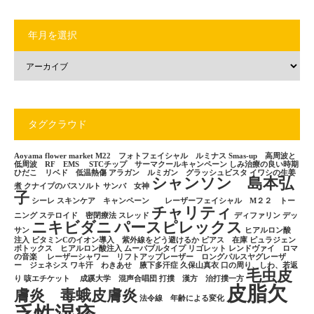
年月を選択
タグクラウド
Aoyama flower market
M22 フォトフェイシャル ルミナス
Smas-up 高周波と
低周波 RF EMS
STCチップ サーマクールキャンペーン
しみ治療の良い時期
ひだこ リベド 低温熱傷
アラガン ルミガン グラッシュビスタ
イワシの生姜
シャンソン 島本弘
煮
クナイプのバスソルト
サンバ 女神
子
シーレ
スキンケア キャンペーン レーザーフェイシャル M２２ トー
チャリティ
ニング
ステロイド 密閉療法
スレッド
ディファリン
デッ
ニキビダニ
パースピレックス
サン
ヒアルロン酸
注入
ビタミンCのイオン導入 紫外線をどう避けるか
ピアス 在庫
ピュラジェン
ボトックス ヒアルロン酸注入
ムーバブルタイプ
リゴレット
レンドヴァイ ロマ
の音楽
レーザーシャワー リフトアップレーザー ロングパルスヤグレーザ
ー ジェネシス
ワキ汗 わきあせ 腋下多汗症
久保山真衣
口の周り、しわ、若返
毛虫皮
り
咳エチケット
成蹊大学 混声合唱団
打撲 漢方 治打撲一方
皮脂欠
膚炎 毒蛾皮膚炎
法令線 年齢による変化