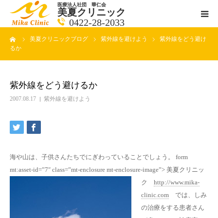
医療法人社団 華仁会
美夏クリニック
0422-28-2033
ーム
美夏クリニックブログ
紫外線を避けよう
紫外線をどう避け
医師紹介
るか
診療科目
紫外線をどう避けるか
クリニックの紹介
2007.08.17
紫外線を避けよう
アクセス
メールで相談
海や山は、子供さんたちでにぎわっていることでしょう。 form
mt:asset-id=”7″ class=”mt-enclosure mt-enclosure-image”>
美夏クリニッ
ブログ一覧ページ
ク
http://www.mika-
clinic.com
では、しみ
料金一覧 new
の治療をする患者さん