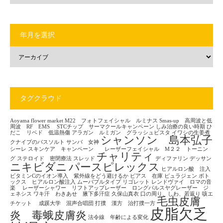
年月を選択
タグクラウド
Aoyama flower market
M22 フォトフェイシャル ルミナス
Smas-up 高周波と低
周波 RF EMS
STCチップ サーマクールキャンペーン
しみ治療の良い時期
ひ
だこ リベド 低温熱傷
アラガン ルミガン グラッシュビスタ
イワシの生姜煮
シャンソン 島本弘子
クナイプのバスソルト
サンバ 女神
シーレ
スキンケア キャンペーン レーザーフェイシャル M２２ トーニン
チャリティ
グ
ステロイド 密閉療法
スレッド
ディファリン
デッサン
ニキビダニ
パースピレックス
ヒアルロン酸 注入
ビタミンCのイオン導入 紫外線をどう避けるか
ピアス 在庫
ピュラジェン
ボト
ックス ヒアルロン酸注入
ムーバブルタイプ
リゴレット
レンドヴァイ ロマの音
楽
レーザーシャワー リフトアップレーザー ロングパルスヤグレーザー ジ
ェネシス
ワキ汗 わきあせ 腋下多汗症
久保山真衣
口の周り、しわ、若返り
咳エ
毛虫皮膚
チケット
成蹊大学 混声合唱団
打撲 漢方 治打撲一方
皮脂欠乏
炎 毒蛾皮膚炎
法令線 年齢による変化