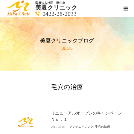
医療法人社団 華仁会
美夏クリニック
0422-28-2033
医師紹介
美夏クリニックブログ
診療科目
BLOG
クリニックの紹介
アクセス
毛穴の治療
メールで相談
ブログ一覧ページ
リニューアルオープンのキャンペーン
Ｎｏ．１
2011.08.26
アンチエイジング
,
毛穴の治療
料金一覧 new