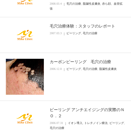
2008.03.4
毛穴の治療
,
脂漏性皮膚炎
,
赤ら顔、血管拡
張
毛穴治療体験：スタッフのレポート
2007.03.3
ピーリング
,
毛穴の治療
カーボンピーリング 毛穴の治療
2006.12.8
ピーリング
,
毛穴の治療
,
脂漏性皮膚炎
ピーリング アンチエイジングの実際のＮ
Ｏ．２
2006.07.31
イオン導入
,
トレチノイン療法
,
ピーリング
,
毛穴の治療