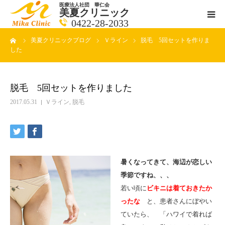
医療法人社団 華仁会
美夏クリニック
0422-28-2033
ーム
美夏クリニックブログ
Ｖライン
脱毛 5回セットを作りま
医師紹介
した
診療科目
脱毛 5回セットを作りました
クリニックの紹介
2017.05.31
Ｖライン
,
脱毛
アクセス
メールで相談
暑くなってきて、海辺が恋しい
季節ですね、、、
ブログ一覧ページ
若い頃に
ビキニは着ておきたか
ったな
と、患者さんにぼやい
料金一覧 new
ていたら、 「ハワイで着れば