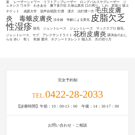
楽
レーザーシャワー リフトアップレーザー ロングパルスヤグレーザー ジ
ェネシス
ワキ汗 わきあせ 腋下多汗症
久保山真衣
口の周り、しわ、若返り
咳エ
毛虫皮膚
チケット
成蹊大学 混声合唱団
打撲 漢方 治打撲一方
皮脂欠乏
炎 毒蛾皮膚炎
法令線 年齢による変化
性湿疹
脱毛 ジェントレース ジェントレーズ マックスプロ
脱毛、
花粉皮膚炎
ジェントレース、ヤグ、アレクサンドライト
講演会のおし
らせ
赤い 乾く 乾燥
運河 ネクシードタレント
陥入爪 爪の切り方
完全予約制
0422-28-2033
TEL.
【診療時間】午前：10：00-13：00 午後：14：30-17：00
お問い合わせ・ご相談