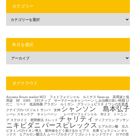
カテゴリー
年月を選択
タグクラウド
Aoyama flower market
M22 フォトフェイシャル ルミナス
Smas-up 高周波と低
周波 RF EMS
STCチップ サーマクールキャンペーン
しみ治療の良い時期
ひ
だこ リベド 低温熱傷
アラガン ルミガン グラッシュビスタ
イワシの生姜煮
シャンソン 島本弘子
クナイプのバスソルト
サンバ 女神
シーレ
スキンケア キャンペーン レーザーフェイシャル M２２ トーニン
チャリティ
グ
ステロイド 密閉療法
スレッド
ディファリン
デッサン
ニキビダニ
パースピレックス
ヒアルロン酸 注入
ビタミンCのイオン導入 紫外線をどう避けるか
ピアス 在庫
ピュラジェン
ボト
ックス ヒアルロン酸注入
ムーバブルタイプ
リゴレット
レンドヴァイ ロマの音