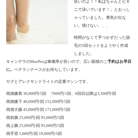
良いのよ！！私はちゃんとビキ
ニで泳いでいます！」とおっし
ゃっていました。勇気が出な
い。情けない、、、
時間がなくて手つかずだった脱
毛の5回セットをようやく作成
しました。
キャンデラのMaxProは稼働率が良いので、広い面積のご
予約はお早目
に。
ベテランナースがお待ちしています。
ヤグとアレクサンドライトの定番マシンです。
両側腋窩 30,000円/5回 7000円/1回、6回目以降は3,500円/回
両側膝下 40,000円/回 152,000円/5回
両側大腿 45,000円/回 171,000円/5回
両前腕 25,000円/回 95,000円/5回
両上腕 25,000円/回 95,000円/5回
両手背 5,000円/回 19,000円/5回