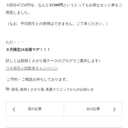
３回分47250円を、なんと
31500円
というとってもお得なセット券をご
用意しました。
（なお、平日割引との併用はできません。ご了承ください。）
ただ・・・
９月限定20名様マデ！！！
詳しくは面倒くさがり屋ナースのブログでご案内します♪
ワキ脱毛☆回数券キャンペーン
ご予約・ご相談お待ちしております。
脱毛
,
面倒くさがり屋
,
美夏クリニックからのお知らせ
前の記事
次の記事