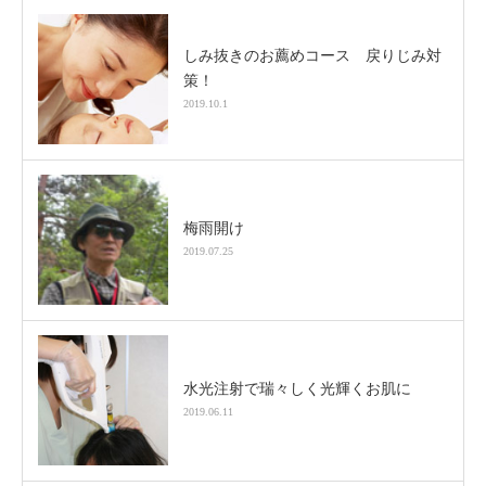
しみ抜きのお薦めコース 戻りじみ対
策！
2019.10.1
梅雨開け
2019.07.25
水光注射で瑞々しく光輝くお肌に
2019.06.11