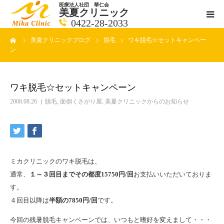
医療法人社団 華仁会
美夏クリニック
0422-28-2033
ーム
美夏クリニックブログ
脱毛
ワキ脱毛☆セットキャンペー
医師紹介
ン
診療科目
ワキ脱毛☆セットキャンペーン
クリニックの紹介
2008.08.26
脱毛
,
面倒くさがり屋
,
美夏クリニックからのお知らせ
アクセス
メールで相談
ミカクリニックのワキ脱毛は、
通常、
１～３回目までその都度15750円/回
お支払いいただいておりま
ブログ一覧ページ
す。
４回目以降は
半額の7850円/回
です。
料金一覧 new
今回の残暑脱毛キャンペーンでは、いつもと嗜好を変えまして・・・