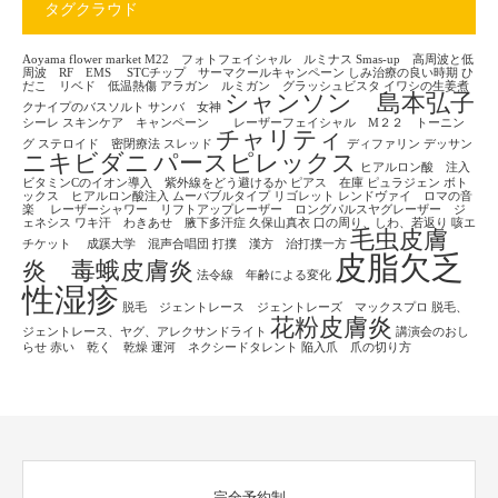
タグクラウド
Aoyama flower market
M22 フォトフェイシャル ルミナス
Smas-up 高周波と低
周波 RF EMS
STCチップ サーマクールキャンペーン
しみ治療の良い時期
ひ
だこ リベド 低温熱傷
アラガン ルミガン グラッシュビスタ
イワシの生姜煮
シャンソン 島本弘子
クナイプのバスソルト
サンバ 女神
シーレ
スキンケア キャンペーン レーザーフェイシャル M２２ トーニン
チャリティ
グ
ステロイド 密閉療法
スレッド
ディファリン
デッサン
ニキビダニ
パースピレックス
ヒアルロン酸 注入
ビタミンCのイオン導入 紫外線をどう避けるか
ピアス 在庫
ピュラジェン
ボト
ックス ヒアルロン酸注入
ムーバブルタイプ
リゴレット
レンドヴァイ ロマの音
楽
レーザーシャワー リフトアップレーザー ロングパルスヤグレーザー ジ
ェネシス
ワキ汗 わきあせ 腋下多汗症
久保山真衣
口の周り、しわ、若返り
咳エ
毛虫皮膚
チケット
成蹊大学 混声合唱団
打撲 漢方 治打撲一方
皮脂欠乏
炎 毒蛾皮膚炎
法令線 年齢による変化
性湿疹
脱毛 ジェントレース ジェントレーズ マックスプロ
脱毛、
花粉皮膚炎
ジェントレース、ヤグ、アレクサンドライト
講演会のおし
らせ
赤い 乾く 乾燥
運河 ネクシードタレント
陥入爪 爪の切り方
完全予約制