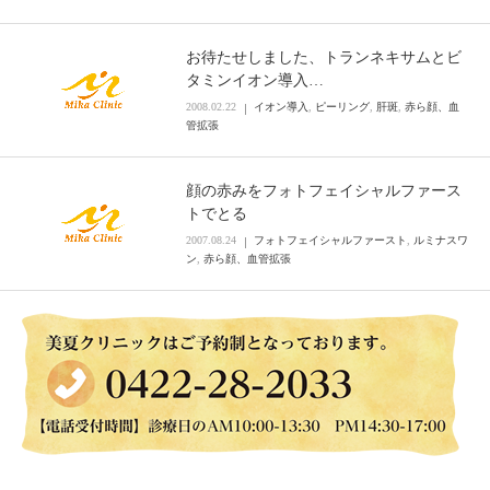
お待たせしました、トランネキサムとビ
タミンイオン導入…
2008.02.22
イオン導入
,
ピーリング
,
肝斑
,
赤ら顔、血
管拡張
顔の赤みをフォトフェイシャルファース
トでとる
2007.08.24
フォトフェイシャルファースト
,
ルミナスワ
ン
,
赤ら顔、血管拡張