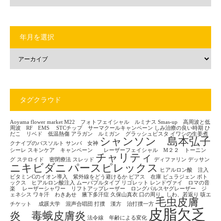
年月を選択
タグクラウド
Aoyama flower market
M22 フォトフェイシャル ルミナス
Smas-up 高周波と低
周波 RF EMS
STCチップ サーマクールキャンペーン
しみ治療の良い時期
ひ
だこ リベド 低温熱傷
アラガン ルミガン グラッシュビスタ
イワシの生姜煮
シャンソン 島本弘子
クナイプのバスソルト
サンバ 女神
シーレ
スキンケア キャンペーン レーザーフェイシャル M２２ トーニン
チャリティ
グ
ステロイド 密閉療法
スレッド
ディファリン
デッサン
ニキビダニ
パースピレックス
ヒアルロン酸 注入
ビタミンCのイオン導入 紫外線をどう避けるか
ピアス 在庫
ピュラジェン
ボト
ックス ヒアルロン酸注入
ムーバブルタイプ
リゴレット
レンドヴァイ ロマの音
楽
レーザーシャワー リフトアップレーザー ロングパルスヤグレーザー ジ
ェネシス
ワキ汗 わきあせ 腋下多汗症
久保山真衣
口の周り、しわ、若返り
咳エ
毛虫皮膚
チケット
成蹊大学 混声合唱団
打撲 漢方 治打撲一方
皮脂欠乏
炎 毒蛾皮膚炎
法令線 年齢による変化