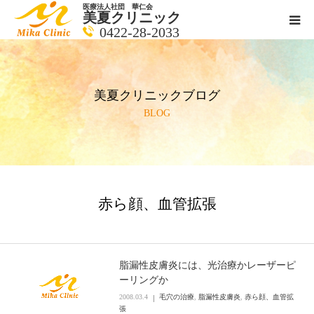
医療法人社団 華仁会
美夏クリニック
0422-28-2033
医師紹介
美夏クリニックブログ
診療科目
BLOG
クリニックの紹介
アクセス
赤ら顔、血管拡張
メールで相談
ブログ一覧ページ
脂漏性皮膚炎には、光治療かレーザーピ
ーリングか
2008.03.4
毛穴の治療
,
脂漏性皮膚炎
,
赤ら顔、血管拡
料金一覧 new
張