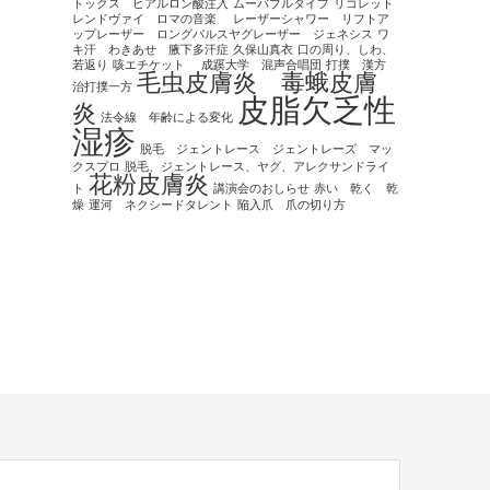
トックス ヒアルロン酸注入
ムーバブルタイプ
リゴレット
レンドヴァイ ロマの音楽
レーザーシャワー リフトア
ップレーザー ロングパルスヤグレーザー ジェネシス
ワ
キ汗 わきあせ 腋下多汗症
久保山真衣
口の周り、しわ、
若返り
咳エチケット
成蹊大学 混声合唱団
打撲 漢方
毛虫皮膚炎 毒蛾皮膚
治打撲一方
皮脂欠乏性
炎
法令線 年齢による変化
湿疹
脱毛 ジェントレース ジェントレーズ マッ
クスプロ
脱毛、ジェントレース、ヤグ、アレクサンドライ
花粉皮膚炎
ト
講演会のおしらせ
赤い 乾く 乾
燥
運河 ネクシードタレント
陥入爪 爪の切り方