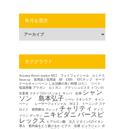
年月を選択
タグクラウド
Aoyama flower market
M22 フォトフェイシャル ルミナス
Smas-up 高周波と低周波 RF EMS
STCチップ サーマ
クールキャンペーン
しみ治療の良い時期
ひだこ リベド
低温熱傷
アラガン ルミガン グラッシュビスタ
イワシの
シャン
生姜煮
クナイプのバスソルト
サンバ 女神
ソン 島本弘子
シーレ
スキンケア キャン
ペーン レーザーフェイシャル M２２ トーニング
ステ
チャリティ
ロイド 密閉療法
スレッド
ディフ
ニキビダニ
パースピ
ァリン
デッサン
レックス
ヒアルロン酸 注入
ビタミンCのイオン
導入 紫外線をどう避けるか
ピアス 在庫
ピュラジェン
ボ