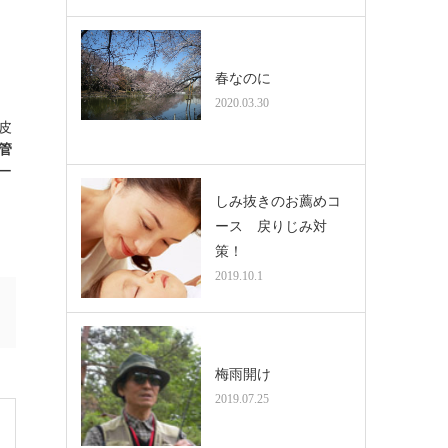
春なのに
2020.03.30
皮
管
ー
しみ抜きのお薦めコ
ース 戻りじみ対
策！
2019.10.1
梅雨開け
2019.07.25