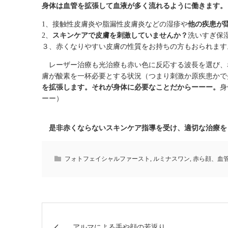
身体は血管を拡張して血液が多く流れるように働きます。
1、接触性皮膚炎や脂漏性皮膚炎などの湿疹や
他の疾患が
2、
スキンケアで皮膚を刺激していませんか？
洗いすぎ保
３、赤くなりやすい皮膚の性質をお持ちの方もおられます
レーザー治療も光治療も赤い色に反応する波長を選び、
膚が酸素を一杯必要とする状況（つまり刺激か原疾患かで
を拡張します。それが身体に必要なことだからーーー。
身
ーー）
是非赤くならないスキンケア指導を受け、適切な治療を
フォトフェイシャルファースト
,
ルミナスワン
,
赤ら顔、血
アルマによる手や顔の若返り