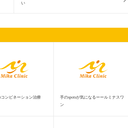
い
のコンビネーション治療
手のspotsが気になるーールミナスワ
ン