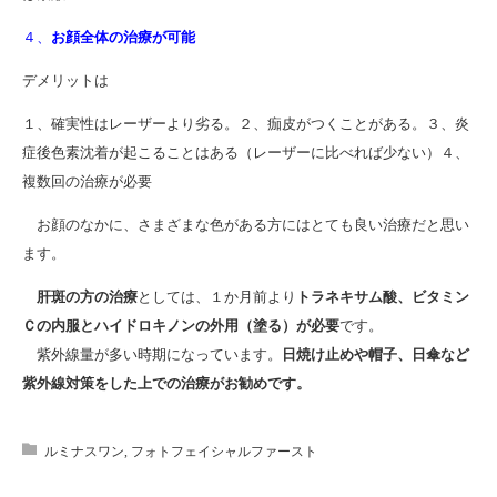
４、
お顔全体の治療が可能
デメリットは
１、確実性はレーザーより劣る。２、痂皮がつくことがある。３、炎
症後色素沈着が起こることはある（レーザーに比べれば少ない）４、
複数回の治療が必要
お顔のなかに、さまざまな色がある方にはとても良い治療だと思い
ます。
肝斑の方の治療
としては、１か月前より
トラネキサム酸、ビタミン
Ｃの内服とハイドロキノンの外用（塗る）が必要
です。
紫外線量が多い時期になっています。
日焼け止めや帽子、日傘など
紫外線対策をした上での治療がお勧めです。
ルミナスワン
,
フォトフェイシャルファースト