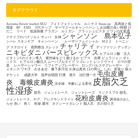
タグクラウド
Aoyama flower market
M22 フォトフェイシャル ルミナス
Smas-up 高周波と低
周波 RF EMS
STCチップ サーマクールキャンペーン
しみ治療の良い時期
ひ
だこ リベド 低温熱傷
アラガン ルミガン グラッシュビスタ
イワシの生姜煮
シャンソン 島本弘子
クナイプのバスソルト
サンバ 女神
シーレ
スキンケア キャンペーン レーザーフェイシャル M２２ トーニン
チャリティ
グ
ステロイド 密閉療法
スレッド
ディファリン
デッサン
ニキビダニ
パースピレックス
ヒアルロン酸 注入
ビタミンCのイオン導入 紫外線をどう避けるか
ピアス 在庫
ピュラジェン
ボト
ックス ヒアルロン酸注入
ムーバブルタイプ
リゴレット
レンドヴァイ ロマの音
楽
レーザーシャワー リフトアップレーザー ロングパルスヤグレーザー ジ
ェネシス
ワキ汗 わきあせ 腋下多汗症
久保山真衣
口の周り、しわ、若返り
咳エ
毛虫皮膚
チケット
成蹊大学 混声合唱団
打撲 漢方 治打撲一方
皮脂欠乏
炎 毒蛾皮膚炎
法令線 年齢による変化
性湿疹
脱毛 ジェントレース ジェントレーズ マックスプロ
脱毛、
花粉皮膚炎
ジェントレース、ヤグ、アレクサンドライト
講演会のおし
らせ
赤い 乾く 乾燥
運河 ネクシードタレント
陥入爪 爪の切り方