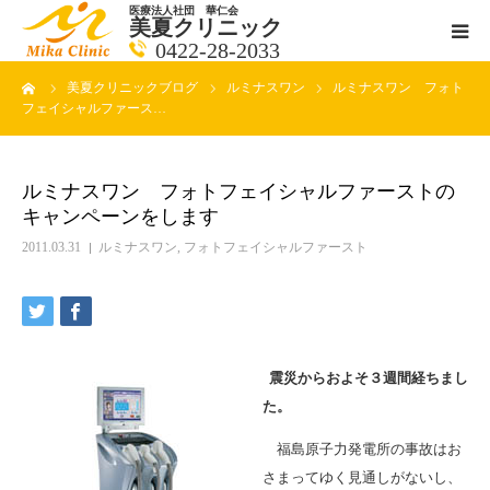
医療法人社団 華仁会
美夏クリニック
0422-28-2033
ーム
美夏クリニックブログ
ルミナスワン
ルミナスワン フォト
医師紹介
フェイシャルファース…
診療科目
ルミナスワン フォトフェイシャルファーストの
キャンペーンをします
クリニックの紹介
2011.03.31
ルミナスワン
,
フォトフェイシャルファースト
アクセス
メールで相談
震災からおよそ３週間経ちまし
ブログ一覧ページ
た。
福島原子力発電所の事故はお
料金一覧 new
さまってゆく見通しがないし、