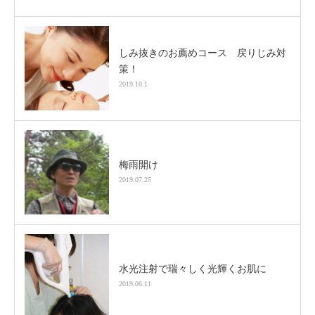
しみ抜きのお薦めコース 戻りじみ対
策！
2019.10.1
梅雨開け
2019.07.25
水光注射で瑞々しく光輝くお肌に
2019.06.11