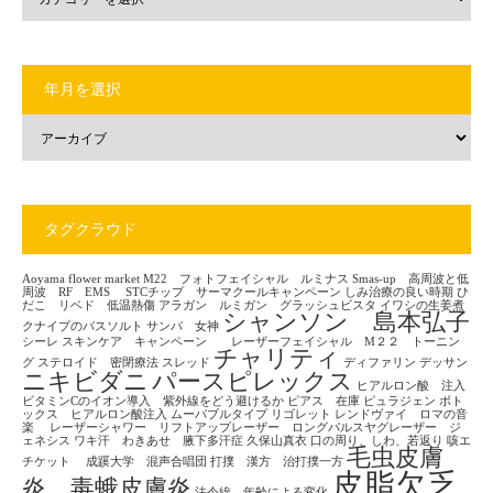
年月を選択
タグクラウド
Aoyama flower market
M22 フォトフェイシャル ルミナス
Smas-up 高周波と低
周波 RF EMS
STCチップ サーマクールキャンペーン
しみ治療の良い時期
ひ
だこ リベド 低温熱傷
アラガン ルミガン グラッシュビスタ
イワシの生姜煮
シャンソン 島本弘子
クナイプのバスソルト
サンバ 女神
シーレ
スキンケア キャンペーン レーザーフェイシャル M２２ トーニン
チャリティ
グ
ステロイド 密閉療法
スレッド
ディファリン
デッサン
ニキビダニ
パースピレックス
ヒアルロン酸 注入
ビタミンCのイオン導入 紫外線をどう避けるか
ピアス 在庫
ピュラジェン
ボト
ックス ヒアルロン酸注入
ムーバブルタイプ
リゴレット
レンドヴァイ ロマの音
楽
レーザーシャワー リフトアップレーザー ロングパルスヤグレーザー ジ
ェネシス
ワキ汗 わきあせ 腋下多汗症
久保山真衣
口の周り、しわ、若返り
咳エ
毛虫皮膚
チケット
成蹊大学 混声合唱団
打撲 漢方 治打撲一方
皮脂欠乏
炎 毒蛾皮膚炎
法令線 年齢による変化