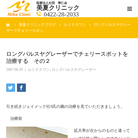
医療法人社団 華仁会
美夏クリニック
0422-28-2033
ーム
美夏クリニックブログ
ルミナスワン
ロングパルスヤグレー
医師紹介
ザーでチェリースポッ…
診療科目
ロングパルスヤグレーザーでチェリースポットを
治療する その２
クリニックの紹介
2007.08.29
ルミナスワン
,
ロングパルスヤグレーザー
アクセス
メールで相談
引き続きジェイメック社S氏の腕の治療を見ていただきましょう。
ブログ一覧ページ
治療前
拡大率が次からのものと違って
料金一覧 new