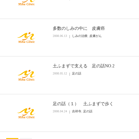
多数のしみの中に 皮膚癌
2008.06.13
しみの治療
,
皮膚がん
土ふまずで支える 足の話NO.2
2008.05.12
足の話
足の話（１） 土ふまずで歩く
2008.04.24
吉祥寺
,
足の話