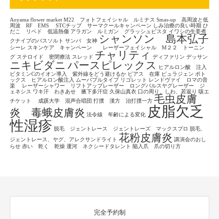
Aoyama flower market
M22 フォトフェイシャル ルミナス
Smas-up 高周波と低
周波 RF EMS
STCチップ サーマクールキャンペーン
しみ治療の良い時期
ひ
だこ リベド 低温熱傷
アラガン ルミガン グラッシュビスタ
イワシの生姜煮
シャンソン 島本弘子
クナイプのバスソルト
サンバ 女神
シーレ
スキンケア キャンペーン レーザーフェイシャル M２２ トーニン
チャリティ
グ
ステロイド 密閉療法
スレッド
ディファリン
デッサン
ニキビダニ
パースピレックス
ヒアルロン酸 注入
ビタミンCのイオン導入 紫外線をどう避けるか
ピアス 在庫
ピュラジェン
ボト
ックス ヒアルロン酸注入
ムーバブルタイプ
リゴレット
レンドヴァイ ロマの音
楽
レーザーシャワー リフトアップレーザー ロングパルスヤグレーザー ジ
ェネシス
ワキ汗 わきあせ 腋下多汗症
久保山真衣
口の周り、しわ、若返り
咳エ
毛虫皮膚
チケット
成蹊大学 混声合唱団
打撲 漢方 治打撲一方
皮脂欠乏
炎 毒蛾皮膚炎
法令線 年齢による変化
性湿疹
脱毛 ジェントレース ジェントレーズ マックスプロ
脱毛、
花粉皮膚炎
ジェントレース、ヤグ、アレクサンドライト
講演会のおし
らせ
赤い 乾く 乾燥
運河 ネクシードタレント
陥入爪 爪の切り方
完全予約制