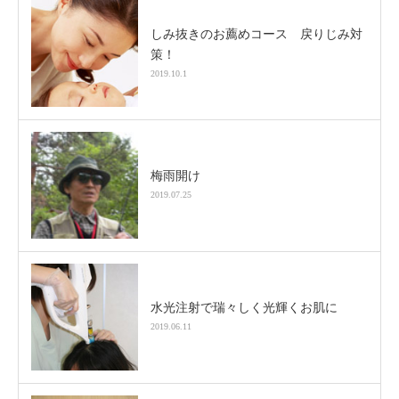
しみ抜きのお薦めコース 戻りじみ対
策！
2019.10.1
梅雨開け
2019.07.25
水光注射で瑞々しく光輝くお肌に
2019.06.11