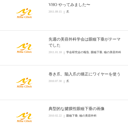
VHO やってみました〜
2011.09.15
爪
先週の美容外科学会は眼瞼下垂がテーマ
でした
2011.01.18
学会研究会の報告
,
眼瞼下垂
,
瞼の美容外科
巻き爪、陥入爪の矯正にワイヤーを使う
2010.07.30
爪
典型的な腱膜性眼瞼下垂の画像
2010.02.22
眼瞼下垂
,
瞼の美容外科