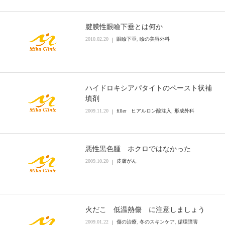
腱膜性眼瞼下垂とは何か
2010.02.20
眼瞼下垂
,
瞼の美容外科
ハイドロキシアパタイトのペースト状補
填剤
2009.11.20
filler ヒアルロン酸注入
,
形成外科
悪性黒色腫 ホクロではなかった
2009.10.20
皮膚がん
火だこ 低温熱傷 に注意しましょう
2009.01.22
傷の治療
,
冬のスキンケア
,
循環障害