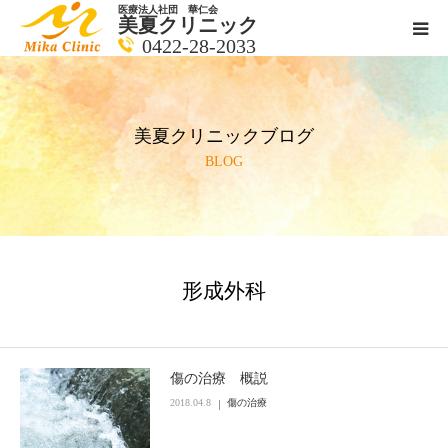
医療法人社団 華仁会
美夏クリニック
0422-28-2033
医師紹介
美夏クリニックブログ
診療科目
BLOG
クリニックの紹介
アクセス
形成外科
メールで相談
ブログ一覧ページ
傷の治療 概説
2018.04.8
傷の治療
料金一覧 new