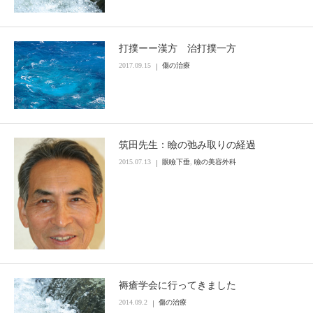
打撲ーー漢方 治打撲一方
2017.09.15
傷の治療
筑田先生：瞼の弛み取りの経過
2015.07.13
眼瞼下垂
,
瞼の美容外科
褥瘡学会に行ってきました
2014.09.2
傷の治療