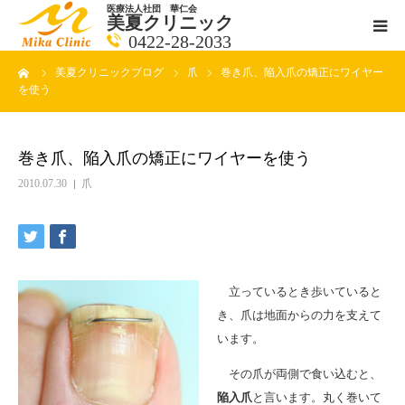
医療法人社団 華仁会
美夏クリニック
0422-28-2033
ーム
美夏クリニックブログ
爪
巻き爪、陥入爪の矯正にワイヤー
医師紹介
を使う
診療科目
巻き爪、陥入爪の矯正にワイヤーを使う
クリニックの紹介
2010.07.30
爪
アクセス
メールで相談
立っているとき歩いていると
き、爪は地面からの力を支えて
ブログ一覧ページ
います。
その爪が両側で食い込むと、
料金一覧 new
陥入爪
と言います。丸く巻いて