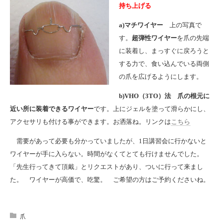
持ち上げる
a)マチワイヤー
上の写真で
す。
超弾性ワイヤー
を爪の先端
に装着し、まっすぐに戻ろうと
する力で、食い込んでいる両側
の爪を広げるようにします。
b)VHO（3TO）法 爪の根元に
近い所に装着できるワイヤー
です。上にジェルを塗って滑らかにし、
アクセサリも付ける事ができます。お洒落ね。リンクは
こちら
需要があって必要も分かっていましたが、1日講習会に行かないと
ワイヤーが手に入らない。時間がなくてとても行けませんでした。
「先生行ってきて頂戴」とリクエストがあり、ついに行って来まし
た。 ワイヤーが高価で、吃驚。 ご希望の方はご予約くださいね。
爪