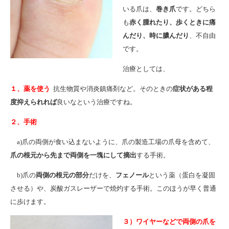
いる爪は、
巻き爪
です。どちら
も
赤く腫れたり、歩くときに痛
んだり、時に膿んだり
、不自由
です。
治療としては、
１、薬を使う
抗生物質や消炎鎮痛剤など。そのときの
症状がある程
度抑えられれば
良いなという治療ですね。
２、手術
a)爪の両側が食い込まないように、爪の製造工場の爪母を含めて、
爪の根元から先まで両側を一塊にして摘出
する手術。
b)爪の
両側の根元の部分
だけを、
フェノール
という薬（蛋白を凝固
させる）や、炭酸ガスレーザーで焼灼する手術。このほうが早く普通
に歩けます。
３）ワイヤーなどで両側の爪を