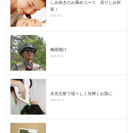
しみ抜きのお薦めコース 戻りじみ対
策！
2019.10.1
梅雨開け
2019.07.25
水光注射で瑞々しく光輝くお肌に
2019.06.11