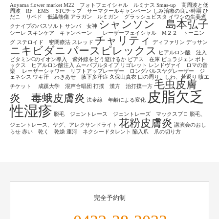
Aoyama flower market
M22 フォトフェイシャル ルミナス
Smas-up 高周波と低
周波 RF EMS
STCチップ サーマクールキャンペーン
しみ治療の良い時期
ひ
だこ リベド 低温熱傷
アラガン ルミガン グラッシュビスタ
イワシの生姜煮
シャンソン 島本弘子
クナイプのバスソルト
サンバ 女神
シーレ
スキンケア キャンペーン レーザーフェイシャル M２２ トーニン
チャリティ
グ
ステロイド 密閉療法
スレッド
ディファリン
デッサン
ニキビダニ
パースピレックス
ヒアルロン酸 注入
ビタミンCのイオン導入 紫外線をどう避けるか
ピアス 在庫
ピュラジェン
ボト
ックス ヒアルロン酸注入
ムーバブルタイプ
リゴレット
レンドヴァイ ロマの音
楽
レーザーシャワー リフトアップレーザー ロングパルスヤグレーザー ジ
ェネシス
ワキ汗 わきあせ 腋下多汗症
久保山真衣
口の周り、しわ、若返り
咳エ
毛虫皮膚
チケット
成蹊大学 混声合唱団
打撲 漢方 治打撲一方
皮脂欠乏
炎 毒蛾皮膚炎
法令線 年齢による変化
性湿疹
脱毛 ジェントレース ジェントレーズ マックスプロ
脱毛、
花粉皮膚炎
ジェントレース、ヤグ、アレクサンドライト
講演会のおし
らせ
赤い 乾く 乾燥
運河 ネクシードタレント
陥入爪 爪の切り方
完全予約制