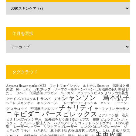
年月を選択
タグクラウド
Aoyama flower market
M22 フォトフェイシャル ルミナス
Smas-up 高周波と低
周波 RF EMS
STCチップ サーマクールキャンペーン
しみ治療の良い時期
ひ
だこ リベド 低温熱傷
アラガン ルミガン グラッシュビスタ
イワシの生姜煮
シャンソン 島本弘子
クナイプのバスソルト
サンバ 女神
シーレ
スキンケア キャンペーン レーザーフェイシャル M２２ トーニン
チャリティ
グ
ステロイド 密閉療法
スレッド
ディファリン
デッサン
ニキビダニ
パースピレックス
ヒアルロン酸 注入
ビタミンCのイオン導入 紫外線をどう避けるか
ピアス 在庫
ピュラジェン
ボト
ックス ヒアルロン酸注入
ムーバブルタイプ
リゴレット
レンドヴァイ ロマの音
楽
レーザーシャワー リフトアップレーザー ロングパルスヤグレーザー ジ
ェネシス
ワキ汗 わきあせ 腋下多汗症
久保山真衣
口の周り、しわ、若返り
咳エ
毛虫皮膚