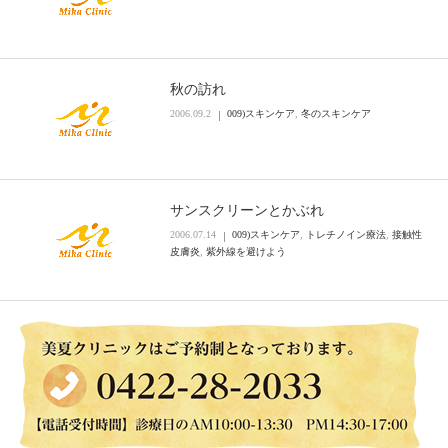
秋の訪れ
2006.09.2
009)スキンケア
,
冬のスキンケア
サンスクリーンとかぶれ
2006.07.14
009)スキンケア
,
トレチノイン療法
,
接触性
皮膚炎
,
紫外線を避けよう