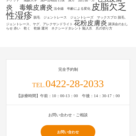
チケット
成蹊大学 混声合唱団
打撲 漢方 治打撲一方
皮脂欠乏
炎 毒蛾皮膚炎
法令線 年齢による変化
性湿疹
脱毛 ジェントレース ジェントレーズ マックスプロ
脱毛、
花粉皮膚炎
ジェントレース、ヤグ、アレクサンドライト
講演会のおし
らせ
赤い 乾く 乾燥
運河 ネクシードタレント
陥入爪 爪の切り方
完全予約制
0422-28-2033
TEL.
【診療時間】午前：10：00-13：00 午後：14：30-17：00
お問い合わせ・ご相談
お問い合わせ