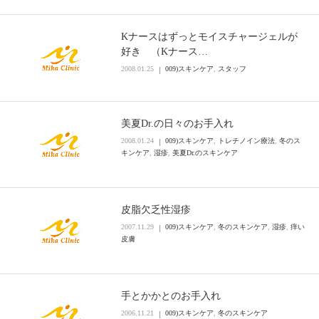
Kナースはずっとモイスチャージェルが
好き （Kナース…
2008.01.25
009)スキンケア
,
スタッフ
美夏Dr.の日々のお手入れ
2008.01.24
009)スキンケア
,
トレチノイン療法
,
冬のス
キンケア
,
湿疹
,
美夏Dr.のスキンケア
皮脂欠乏性湿疹
2007.11.29
009)スキンケア
,
冬のスキンケア
,
湿疹
,
痒い
皮膚
手とかかとのお手入れ
2006.11.21
009)スキンケア
,
冬のスキンケア