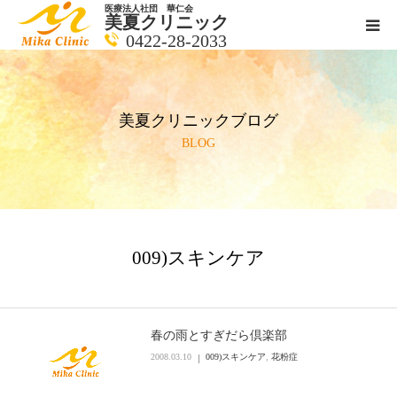
医療法人社団 華仁会
美夏クリニック
0422-28-2033
医師紹介
美夏クリニックブログ
診療科目
BLOG
クリニックの紹介
アクセス
009)スキンケア
メールで相談
ブログ一覧ページ
春の雨とすぎだら倶楽部
2008.03.10
009)スキンケア
,
花粉症
料金一覧 new