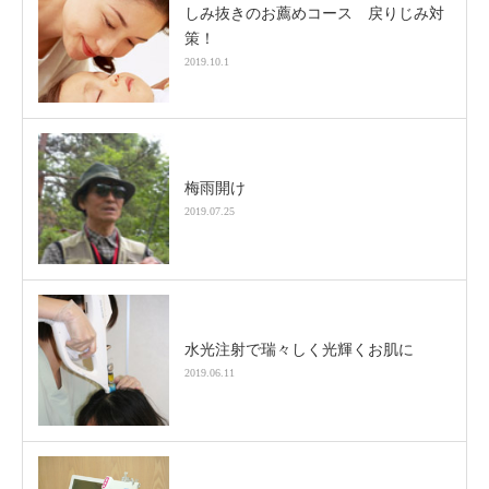
しみ抜きのお薦めコース 戻りじみ対
策！
2019.10.1
梅雨開け
2019.07.25
水光注射で瑞々しく光輝くお肌に
2019.06.11