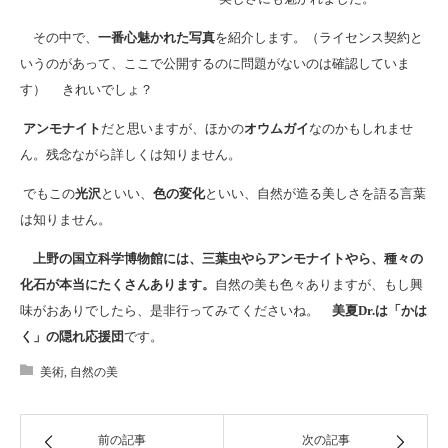
その中で、
一番心魅かれた写真
を紹介します。（ライセンス契約と
いうのがあって、ここで公開するのに問題がないのは確認していま
す） きれいでしょ？
アンモナイト
だと思いますが、ほかの
オウムガイ
なのかもしれませ
ん。残念ながら詳しくは知りません。
でもこの
光沢
といい、
色の変化
といい、自然が造る美しさを語る言葉
は知りません。
上野の国立科学博物館には、三葉虫やらアンモナイトやら、種々の
化石が本当にたくさんあります。
自然の美も色々ありますが、もし興
味がおありでしたら、是非行ってみてくださいね。
美夏Dr.は「かは
く」の隠れ応援団
です。
美術
,
自然の美
前の記事
次の記事