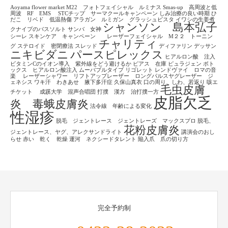
Aoyama flower market
M22 フォトフェイシャル ルミナス
Smas-up 高周波と低
周波 RF EMS
STCチップ サーマクールキャンペーン
しみ治療の良い時期
ひ
だこ リベド 低温熱傷
アラガン ルミガン グラッシュビスタ
イワシの生姜煮
シャンソン 島本弘子
クナイプのバスソルト
サンバ 女神
シーレ
スキンケア キャンペーン レーザーフェイシャル M２２ トーニン
チャリティ
グ
ステロイド 密閉療法
スレッド
ディファリン
デッサン
ニキビダニ
パースピレックス
ヒアルロン酸 注入
ビタミンCのイオン導入 紫外線をどう避けるか
ピアス 在庫
ピュラジェン
ボト
ックス ヒアルロン酸注入
ムーバブルタイプ
リゴレット
レンドヴァイ ロマの音
楽
レーザーシャワー リフトアップレーザー ロングパルスヤグレーザー ジ
ェネシス
ワキ汗 わきあせ 腋下多汗症
久保山真衣
口の周り、しわ、若返り
咳エ
毛虫皮膚
チケット
成蹊大学 混声合唱団
打撲 漢方 治打撲一方
皮脂欠乏
炎 毒蛾皮膚炎
法令線 年齢による変化
性湿疹
脱毛 ジェントレース ジェントレーズ マックスプロ
脱毛、
花粉皮膚炎
ジェントレース、ヤグ、アレクサンドライト
講演会のおし
らせ
赤い 乾く 乾燥
運河 ネクシードタレント
陥入爪 爪の切り方
完全予約制