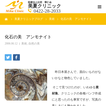
医療法人社団 華仁会
美夏クリニック
0422-28-2033
ーム
美夏クリニックブログ
美術
化石の美 アンモナイト
医師紹介
診療科目
化石の美 アンモナイト
2006.06.12
美術
,
自然の美
クリニックの紹介
アクセス
昨日本屋さんで、面白いものがな
メールで相談
いかなと物色していました。
そこで見つけたのが、いわゆる
素
ブログ一覧ページ
材集
。クリニックの各種パンフ作成
にと思ったのも事実ですが、写真の
料金一覧 new
美しさにも魅かれました。