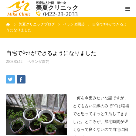
医療法人社団 華仁会
美夏クリニック
0422-28-2033
ーム
美夏クリニックブログ
ベランダ園芸
自宅でﾈｯﾄができるよ
医師紹介
うになりました
診療科目
自宅でﾈｯﾄができるようになりました
クリニックの紹介
2008.05.12
ベランダ園芸
アクセス
メールで相談
何を今更みたいな話ですが、
とても古い回線のみでPCは職場
ブログ一覧ページ
でと思ってずっと生活してきま
した。ところが、帰宅時間が遅
料金一覧 new
くなって良くないので自宅に回