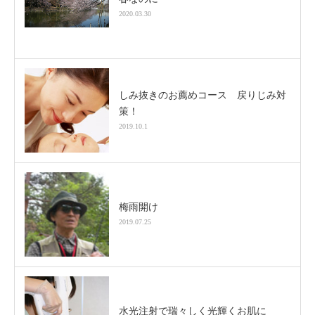
2020.03.30
しみ抜きのお薦めコース 戻りじみ対
策！
2019.10.1
梅雨開け
2019.07.25
水光注射で瑞々しく光輝くお肌に