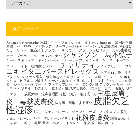
タグクラウド
Aoyama flower market
M22 フォトフェイシャル ルミナス
Smas-up 高周波と低
周波 RF EMS
STCチップ サーマクールキャンペーン
しみ治療の良い時期
ひ
だこ リベド 低温熱傷
アラガン ルミガン グラッシュビスタ
イワシの生姜煮
シャンソン 島本弘子
クナイプのバスソルト
サンバ 女神
シーレ
スキンケア キャンペーン レーザーフェイシャル M２２ トーニン
チャリティ
グ
ステロイド 密閉療法
スレッド
ディファリン
デッサン
ニキビダニ
パースピレックス
ヒアルロン酸 注入
ビタミンCのイオン導入 紫外線をどう避けるか
ピアス 在庫
ピュラジェン
ボト
ックス ヒアルロン酸注入
ムーバブルタイプ
リゴレット
レンドヴァイ ロマの音
楽
レーザーシャワー リフトアップレーザー ロングパルスヤグレーザー ジ
ェネシス
ワキ汗 わきあせ 腋下多汗症
久保山真衣
口の周り、しわ、若返り
咳エ
毛虫皮膚
チケット
成蹊大学 混声合唱団
打撲 漢方 治打撲一方
皮脂欠乏
炎 毒蛾皮膚炎
法令線 年齢による変化
性湿疹
脱毛 ジェントレース ジェントレーズ マックスプロ
脱毛、
花粉皮膚炎
ジェントレース、ヤグ、アレクサンドライト
講演会のおし
らせ
赤い 乾く 乾燥
運河 ネクシードタレント
陥入爪 爪の切り方