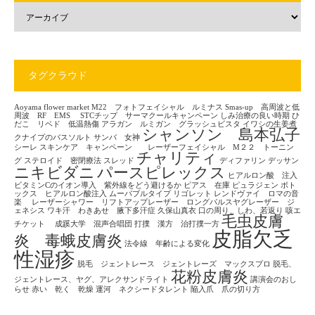
タグクラウド
Aoyama flower market
M22 フォトフェイシャル ルミナス
Smas-up 高周波と低
周波 RF EMS
STCチップ サーマクールキャンペーン
しみ治療の良い時期
ひ
だこ リベド 低温熱傷
アラガン ルミガン グラッシュビスタ
イワシの生姜煮
シャンソン 島本弘子
クナイプのバスソルト
サンバ 女神
シーレ
スキンケア キャンペーン レーザーフェイシャル M２２ トーニン
チャリティ
グ
ステロイド 密閉療法
スレッド
ディファリン
デッサン
ニキビダニ
パースピレックス
ヒアルロン酸 注入
ビタミンCのイオン導入 紫外線をどう避けるか
ピアス 在庫
ピュラジェン
ボト
ックス ヒアルロン酸注入
ムーバブルタイプ
リゴレット
レンドヴァイ ロマの音
楽
レーザーシャワー リフトアップレーザー ロングパルスヤグレーザー ジ
ェネシス
ワキ汗 わきあせ 腋下多汗症
久保山真衣
口の周り、しわ、若返り
咳エ
毛虫皮膚
チケット
成蹊大学 混声合唱団
打撲 漢方 治打撲一方
皮脂欠乏
炎 毒蛾皮膚炎
法令線 年齢による変化
性湿疹
脱毛 ジェントレース ジェントレーズ マックスプロ
脱毛、
花粉皮膚炎
ジェントレース、ヤグ、アレクサンドライト
講演会のおし
らせ
赤い 乾く 乾燥
運河 ネクシードタレント
陥入爪 爪の切り方