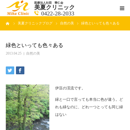
医療法人社団 華仁会
美夏クリニック
0422-28-2033
ーム
美夏クリニックブログ
自然の美
緑色といっても色々ある
医師紹介
診療科目
緑色といっても色々ある
2013.04.25
自然の美
クリニックの紹介
アクセス
伊豆の渓流です。
メールで相談
緑と一口で言っても本当に色が違う。ど
れも緑なのに、どれ一つとっても同じ緑
ブログ一覧ページ
はない
料金一覧 new