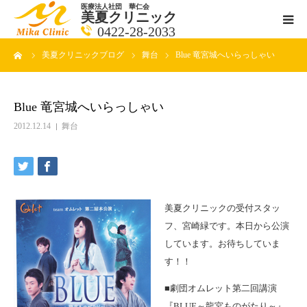
医療法人社団 華仁会
美夏クリニック
0422-28-2033
ーム
美夏クリニックブログ
舞台
Blue 竜宮城へいらっしゃい
医師紹介
診療科目
Blue 竜宮城へいらっしゃい
2012.12.14
舞台
クリニックの紹介
アクセス
美夏クリニックの受付スタッ
メールで相談
フ、宮崎緑です。本日から公演
しています。お待ちしていま
ブログ一覧ページ
す！！
■劇団オムレット第二回講演
料金一覧 new
『BLUE～龍宮ものがたり～』