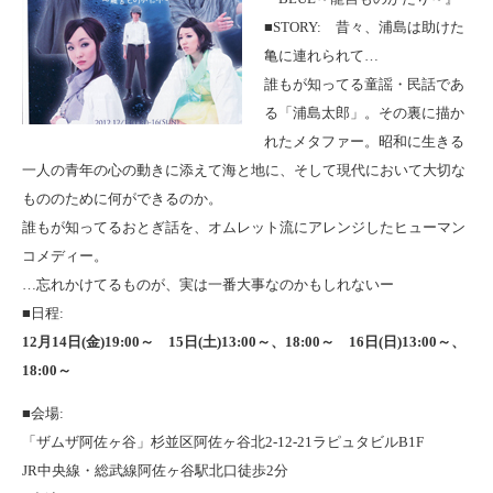
■STORY: 昔々、浦島は助けた
亀に連れられて…
誰もが知ってる童謡・民話であ
る「浦島太郎」。その裏に描か
れたメタファー。昭和に生きる
一人の青年の心の動きに添えて海と地に、そして現代において大切な
もののために何ができるのか。
誰もが知ってるおとぎ話を、オムレット流にアレンジしたヒューマン
コメディー。
…忘れかけてるものが、実は一番大事なのかもしれないー
■日程:
12月14日(金)19:00～ 15日(土)13:00～、18:00～ 16日(日)13:00～、
18:00～
■会場:
「ザムザ阿佐ヶ谷」杉並区阿佐ヶ谷北2-12-21ラピュタビルB1F
JR中央線・総武線阿佐ヶ谷駅北口徒歩2分