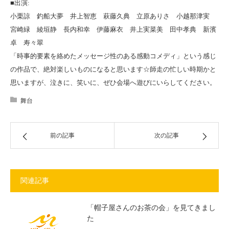
■出演:
小栗諒 釣船大夢 井上智恵 萩藤久典 立原ありさ 小越那津実
宮崎緑 綾垣静 長内和幸 伊藤麻衣 井上実菜美 田中孝典 新濱
卓 寿々翠
「時事的要素を絡めたメッセージ性のある感動コメディ」という感じ
の作品で、絶対楽しいものになると思います☆師走の忙しい時期かと
思いますが、泣きに、笑いに、ぜひ会場へ遊びにいらしてください。
舞台
前の記事
次の記事
関連記事
「帽子屋さんのお茶の会」を見てきまし
た