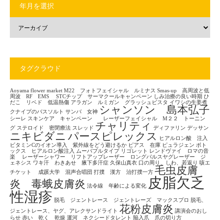
年月を選択
タグクラウド
Aoyama flower market
M22 フォトフェイシャル ルミナス
Smas-up 高周波と低
周波 RF EMS
STCチップ サーマクールキャンペーン
しみ治療の良い時期
ひ
だこ リベド 低温熱傷
アラガン ルミガン グラッシュビスタ
イワシの生姜煮
シャンソン 島本弘子
クナイプのバスソルト
サンバ 女神
シーレ
スキンケア キャンペーン レーザーフェイシャル M２２ トーニン
チャリティ
グ
ステロイド 密閉療法
スレッド
ディファリン
デッサン
ニキビダニ
パースピレックス
ヒアルロン酸 注入
ビタミンCのイオン導入 紫外線をどう避けるか
ピアス 在庫
ピュラジェン
ボト
ックス ヒアルロン酸注入
ムーバブルタイプ
リゴレット
レンドヴァイ ロマの音
楽
レーザーシャワー リフトアップレーザー ロングパルスヤグレーザー ジ
ェネシス
ワキ汗 わきあせ 腋下多汗症
久保山真衣
口の周り、しわ、若返り
咳エ
毛虫皮膚
チケット
成蹊大学 混声合唱団
打撲 漢方 治打撲一方
皮脂欠乏
炎 毒蛾皮膚炎
法令線 年齢による変化
性湿疹
脱毛 ジェントレース ジェントレーズ マックスプロ
脱毛、
花粉皮膚炎
ジェントレース、ヤグ、アレクサンドライト
講演会のおし
らせ
赤い 乾く 乾燥
運河 ネクシードタレント
陥入爪 爪の切り方