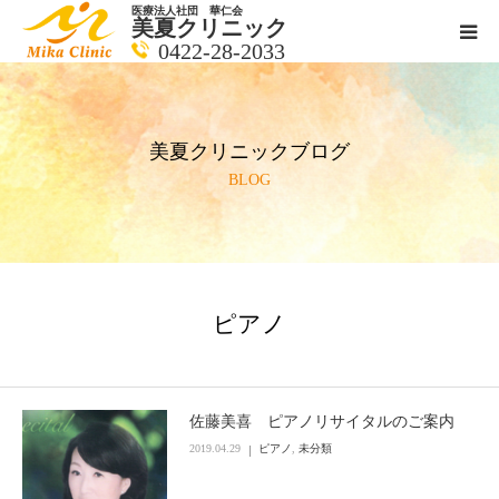
医療法人社団 華仁会
美夏クリニック
0422-28-2033
医師紹介
美夏クリニックブログ
診療科目
BLOG
クリニックの紹介
アクセス
ピアノ
メールで相談
ブログ一覧ページ
佐藤美喜 ピアノリサイタルのご案内
2019.04.29
ピアノ
,
未分類
料金一覧 new