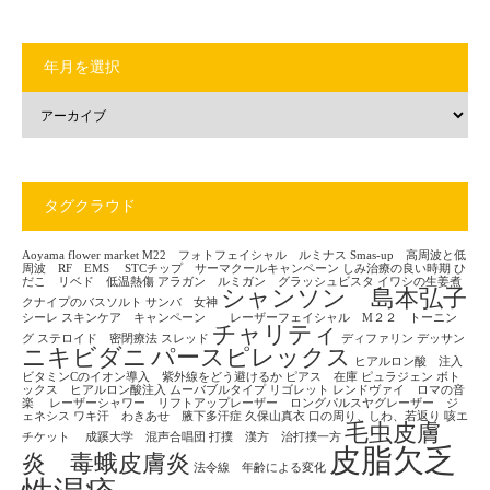
年月を選択
タグクラウド
Aoyama flower market
M22 フォトフェイシャル ルミナス
Smas-up 高周波と低
周波 RF EMS
STCチップ サーマクールキャンペーン
しみ治療の良い時期
ひ
だこ リベド 低温熱傷
アラガン ルミガン グラッシュビスタ
イワシの生姜煮
シャンソン 島本弘子
クナイプのバスソルト
サンバ 女神
シーレ
スキンケア キャンペーン レーザーフェイシャル M２２ トーニン
チャリティ
グ
ステロイド 密閉療法
スレッド
ディファリン
デッサン
ニキビダニ
パースピレックス
ヒアルロン酸 注入
ビタミンCのイオン導入 紫外線をどう避けるか
ピアス 在庫
ピュラジェン
ボト
ックス ヒアルロン酸注入
ムーバブルタイプ
リゴレット
レンドヴァイ ロマの音
楽
レーザーシャワー リフトアップレーザー ロングパルスヤグレーザー ジ
ェネシス
ワキ汗 わきあせ 腋下多汗症
久保山真衣
口の周り、しわ、若返り
咳エ
毛虫皮膚
チケット
成蹊大学 混声合唱団
打撲 漢方 治打撲一方
皮脂欠乏
炎 毒蛾皮膚炎
法令線 年齢による変化