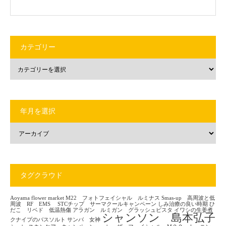
カテゴリー
年月を選択
タグクラウド
Aoyama flower market
M22 フォトフェイシャル ルミナス
Smas-up 高周波と低
周波 RF EMS
STCチップ サーマクールキャンペーン
しみ治療の良い時期
ひ
だこ リベド 低温熱傷
アラガン ルミガン グラッシュビスタ
イワシの生姜煮
シャンソン 島本弘子
クナイプのバスソルト
サンバ 女神