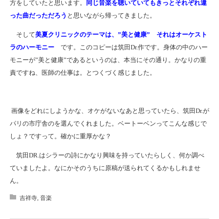
方をしていたと思います。
同じ音楽を聴いていてもきっとそれぞれ違
った曲だっただろう
と思いながら帰ってきました。
そして
美夏クリニックのテーマは、”美と健康” それはオーケスト
ラのハーモニー
です。このコピーは筑田Dr.作です。身体の中のハー
モニーが”美と健康”であるというのは、本当にその通り。かなりの重
責ですね、医師の仕事は。とつくづく感じました。
画像をどれにしようかな、オケがないなあと思っていたら、筑田Dr.が
パリの市庁舎のを選んでくれました。ベートーベンってこんな感じで
しょ？ですって。確かに重厚かな？
筑田DR.はシラーの詩にかなり興味を持っていたらしく、何か調べ
ていましたよ。なにかそのうちに原稿が送られてくるかもしれませ
ん。
吉祥寺
,
音楽