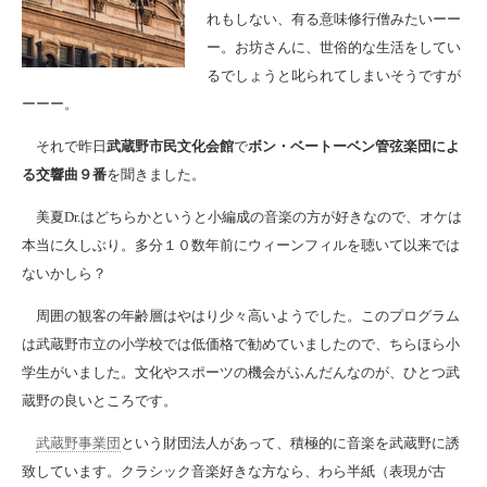
れもしない、有る意味修行僧みたいーー
ー。お坊さんに、世俗的な生活をしてい
るでしょうと叱られてしまいそうですが
ーーー。
それで昨日
武蔵野市民文化会館
で
ボン・ベートーベン管弦楽団によ
る交響曲９番
を聞きました。
美夏Dr.はどちらかというと小編成の音楽の方が好きなので、オケは
本当に久しぶり。多分１０数年前にウィーンフィルを聴いて以来では
ないかしら？
周囲の観客の年齢層はやはり少々高いようでした。このプログラム
は武蔵野市立の小学校では低価格で勧めていましたので、ちらほら小
学生がいました。文化やスポーツの機会がふんだんなのが、ひとつ武
蔵野の良いところです。
武蔵野事業団
という財団法人があって、積極的に音楽を武蔵野に誘
致しています。クラシック音楽好きな方なら、わら半紙（表現が古