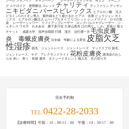
シーレ
スキンケア キャンペーン レーザーフェイシャル M２２ トーニン
チャリティ
グ
ステロイド 密閉療法
スレッド
ディファリン
デッサン
ニキビダニ
パースピレックス
ヒアルロン酸 注入
ビタミンCのイオン導入 紫外線をどう避けるか
ピアス 在庫
ピュラジェン
ボト
ックス ヒアルロン酸注入
ムーバブルタイプ
リゴレット
レンドヴァイ ロマの音
楽
レーザーシャワー リフトアップレーザー ロングパルスヤグレーザー ジ
ェネシス
ワキ汗 わきあせ 腋下多汗症
久保山真衣
口の周り、しわ、若返り
咳エ
毛虫皮膚
チケット
成蹊大学 混声合唱団
打撲 漢方 治打撲一方
皮脂欠乏
炎 毒蛾皮膚炎
法令線 年齢による変化
性湿疹
脱毛 ジェントレース ジェントレーズ マックスプロ
脱毛、
花粉皮膚炎
ジェントレース、ヤグ、アレクサンドライト
講演会のおし
らせ
赤い 乾く 乾燥
運河 ネクシードタレント
陥入爪 爪の切り方
完全予約制
0422-28-2033
TEL.
【診療時間】午前：10：00-13：00 午後：14：30-17：00