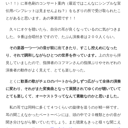
い！！）に単色刷のコンサート案内（最近ではこんなにシンプルな宣
伝用パンフレットは見ませんよね？）をもぎりの所で受け取られたこ
とがあると思います。あの事業団です！！
久々にオケを聴いたら、自分の耳が良くなっているのに気がつきま
した。９番は合唱付きですので、たぶん演奏者は２００人くらい。
その楽器一つ一つの音が前に出てきたり、すこし控えめになった
り、それで調和しながらひとつの世界を作っています。
上の方から拝
見していましたので、指揮者のコフマンさんの指揮ぶりやそれぞれの
演奏者の動作がよく見えて、とても楽しかった。
とくに
歓喜の歌がチェロのパートから少しずつ広がって全体の演奏
に変わり、それがまた変奏曲となって展開されてゆくのが聴いていて
とても楽しくて、オーケストラってなんて素敵なのかと思いました。
私の耳では同時に多くて４つくらいの旋律を追うのが精一杯です。
耳の聞こえなかったベートーベンには、頭の中で２０種類とかの音が
聞き分けながら響いていたでしょう。また聴衆もきっと様々な聞こえ