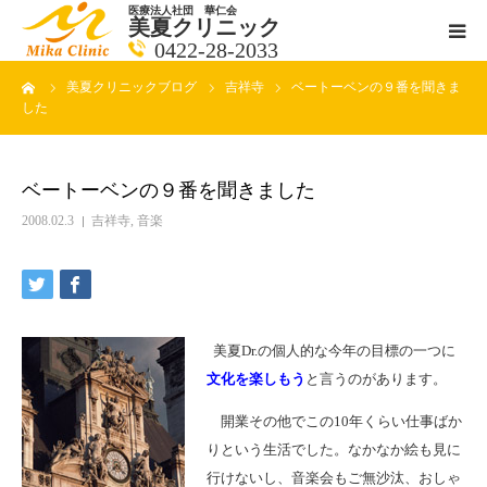
医療法人社団 華仁会
美夏クリニック
0422-28-2033
ーム
美夏クリニックブログ
吉祥寺
ベートーベンの９番を聞きま
医師紹介
した
診療科目
ベートーベンの９番を聞きました
クリニックの紹介
2008.02.3
吉祥寺
,
音楽
アクセス
メールで相談
美夏Dr.の個人的な今年の目標の一つに
文化を楽しもう
と言うのがあります。
ブログ一覧ページ
開業その他でこの10年くらい仕事ばか
りという生活でした。なかなか絵も見に
料金一覧 new
行けないし、音楽会もご無沙汰、おしゃ