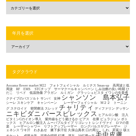
年月を選択
タグクラウド
Aoyama flower market
M22 フォトフェイシャル ルミナス
Smas-up 高周波と低
周波 RF EMS
STCチップ サーマクールキャンペーン
しみ治療の良い時期
ひ
だこ リベド 低温熱傷
アラガン ルミガン グラッシュビスタ
イワシの生姜煮
シャンソン 島本弘子
クナイプのバスソルト
サンバ 女神
シーレ
スキンケア キャンペーン レーザーフェイシャル M２２ トーニン
チャリティ
グ
ステロイド 密閉療法
スレッド
ディファリン
デッサン
ニキビダニ
パースピレックス
ヒアルロン酸 注入
ビタミンCのイオン導入 紫外線をどう避けるか
ピアス 在庫
ピュラジェン
ボト
ックス ヒアルロン酸注入
ムーバブルタイプ
リゴレット
レンドヴァイ ロマの音
楽
レーザーシャワー リフトアップレーザー ロングパルスヤグレーザー ジ
ェネシス
ワキ汗 わきあせ 腋下多汗症
久保山真衣
口の周り、しわ、若返り
咳エ
毛虫皮膚
チケット
成蹊大学 混声合唱団
打撲 漢方 治打撲一方