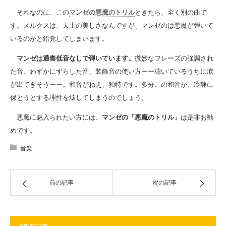
それなのに、この
マンゼの悪魔のトリル
ときたら、全く別の曲で
す。メルクスは、天上の美しさなんですが、マンゼのは悪魔が弾いて
いるのかと錯覚してしまいます。
マンゼは通奏低音なしで弾いています。
微妙なフレーズの強調され
た音、わずかにずらした音、装飾音の使い方ーー聴いているうちに涙
が出てきそうーー。和音がねえ、独特です。多分この和音が、冷静に
保とうとする理性を壊してしまうのでしょう。
悪魔に魅入られたい方には、
マンゼの「悪魔のトリル」
は是非お勧
めです。
音楽
前の記事
次の記事