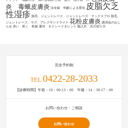
皮脂欠乏
炎 毒蛾皮膚炎
法令線 年齢による変化
性湿疹
脱毛 ジェントレース ジェントレーズ マックスプロ
脱毛、
花粉皮膚炎
ジェントレース、ヤグ、アレクサンドライト
講演会のおし
らせ
赤い 乾く 乾燥
運河 ネクシードタレント
陥入爪 爪の切り方
完全予約制
0422-28-2033
TEL.
【診療時間】午前：10：00-13：00 午後：14：30-17：00
お問い合わせ・ご相談
お問い合わせ