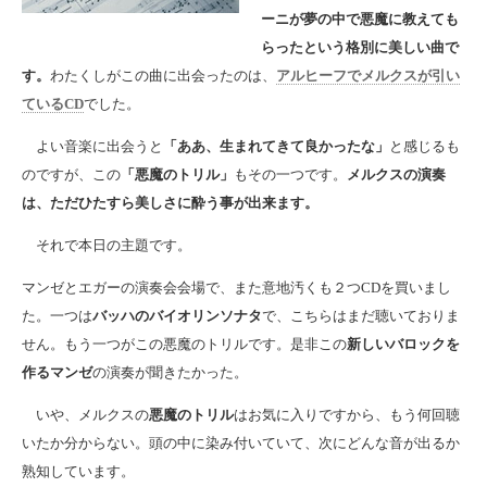
ーニが夢の中で悪魔に教えても
らったという格別に美しい曲で
す。
わたくしがこの曲に出会ったのは、
アルヒーフでメルクスが引い
ているCD
でした。
よい音楽に出会うと
「ああ、生まれてきて良かったな」
と感じるも
のですが、この
「悪魔のトリル」
もその一つです。
メルクスの演奏
は、ただひたすら美しさに酔う事が出来ます。
それで本日の主題です。
マンゼとエガーの演奏会会場で、また意地汚くも２つCDを買いまし
た。一つは
バッハのバイオリンソナタ
で、こちらはまだ聴いておりま
せん。もう一つがこの悪魔のトリルです。是非この
新しいバロックを
作るマンゼ
の演奏が聞きたかった。
いや、メルクスの
悪魔のトリル
はお気に入りですから、もう何回聴
いたか分からない。頭の中に染み付いていて、次にどんな音が出るか
熟知しています。