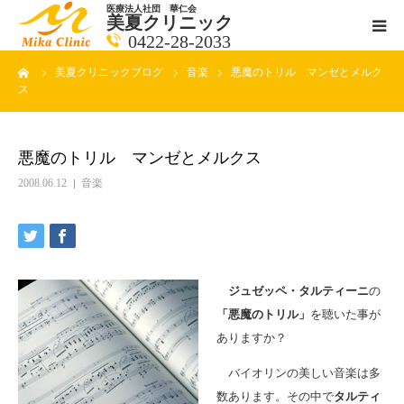
医療法人社団 華仁会
美夏クリニック
0422-28-2033
ーム
美夏クリニックブログ
音楽
悪魔のトリル マンゼとメルク
医師紹介
ス
診療科目
悪魔のトリル マンゼとメルクス
クリニックの紹介
2008.06.12
音楽
アクセス
メールで相談
ジュゼッペ・タルティーニ
の
「悪魔のトリル」
を聴いた事が
ブログ一覧ページ
ありますか？
バイオリンの美しい音楽は多
料金一覧 new
数あります。その中で
タルティ