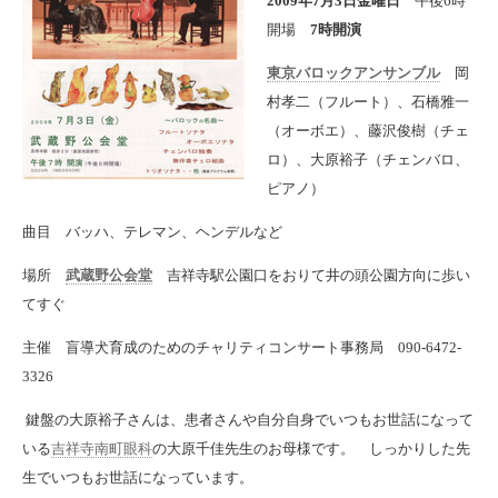
2009年7月3日金曜日
午後6時
開場
7時開演
東京バロックアンサンブル
岡
村孝二（フルート）、石橋雅一
（オーボエ）、藤沢俊樹（チェ
ロ）、大原裕子（チェンバロ、
ピアノ）
曲目 バッハ、テレマン、ヘンデルなど
場所
武蔵野公会堂
吉祥寺駅公園口をおりて井の頭公園方向に歩い
てすぐ
主催 盲導犬育成のためのチャリティコンサート事務局 090-6472-
3326
鍵盤の大原裕子さんは、患者さんや自分自身でいつもお世話になって
いる
吉祥寺南町眼科
の大原千佳先生のお母様です。 しっかりした先
生でいつもお世話になっています。