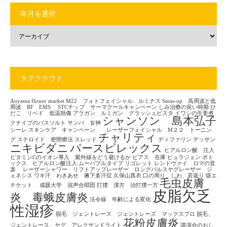
年月を選択
タグクラウド
Aoyama flower market
M22 フォトフェイシャル ルミナス
Smas-up 高周波と低
周波 RF EMS
STCチップ サーマクールキャンペーン
しみ治療の良い時期
ひ
だこ リベド 低温熱傷
アラガン ルミガン グラッシュビスタ
イワシの生姜煮
シャンソン 島本弘子
クナイプのバスソルト
サンバ 女神
シーレ
スキンケア キャンペーン レーザーフェイシャル M２２ トーニン
チャリティ
グ
ステロイド 密閉療法
スレッド
ディファリン
デッサン
ニキビダニ
パースピレックス
ヒアルロン酸 注入
ビタミンCのイオン導入 紫外線をどう避けるか
ピアス 在庫
ピュラジェン
ボト
ックス ヒアルロン酸注入
ムーバブルタイプ
リゴレット
レンドヴァイ ロマの音
楽
レーザーシャワー リフトアップレーザー ロングパルスヤグレーザー ジ
ェネシス
ワキ汗 わきあせ 腋下多汗症
久保山真衣
口の周り、しわ、若返り
咳エ
毛虫皮膚
チケット
成蹊大学 混声合唱団
打撲 漢方 治打撲一方
皮脂欠乏
炎 毒蛾皮膚炎
法令線 年齢による変化
性湿疹
脱毛 ジェントレース ジェントレーズ マックスプロ
脱毛、
花粉皮膚炎
ジェントレース、ヤグ、アレクサンドライト
講演会のおし