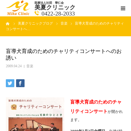
医療法人社団 華仁会
美夏クリニック
0422-28-2033
ーム
美夏クリニックブログ
音楽
盲導犬育成のためのチャリティ
医師紹介
コンサートへ…
診療科目
盲導犬育成のためのチャリティコンサートへのお
誘い
クリニックの紹介
2009.04.24
音楽
アクセス
メールで相談
盲導犬育成のためのチャ
ブログ一覧ページ
リティコンサート
が開かれ
ます。
料金一覧 new