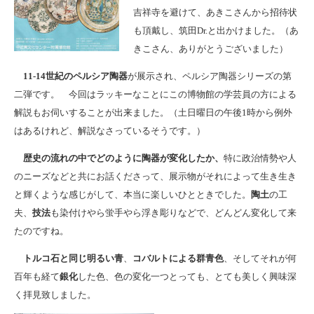
吉祥寺を避けて、あきこさんから招待状
も頂戴し、筑田Dr.と出かけました。（あ
きこさん、ありがとうございました）
11-14世紀のペルシア陶器
が展示され、ペルシア陶器シリーズの第
二弾です。 今回はラッキーなことにこの博物館の学芸員の方による
解説もお伺いすることが出来ました。（土日曜日の午後1時から例外
はあるけれど、解説なさっているそうです。）
歴史の流れの中でどのように陶器が変化したか、
特に政治情勢や人
のニーズなどと共にお話くださって、展示物がそれによって生き生き
と輝くような感じがして、本当に楽しいひとときでした。
陶土
の工
夫、
技法
も染付けやら蛍手やら浮き彫りなどで、どんどん変化して来
たのですね。
トルコ石と同じ明るい青
、
コバルトによる群青色
、そしてそれが何
百年も経て
銀化
した色、色の変化一つとっても、とても美しく興味深
く拝見致しました。