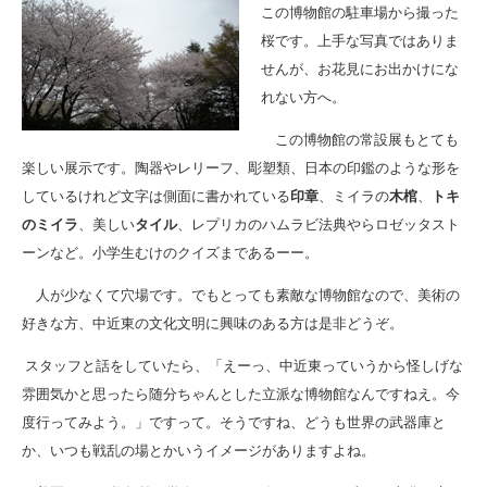
この博物館の駐車場から撮った
桜です。上手な写真ではありま
せんが、お花見にお出かけにな
れない方へ。
この博物館の常設展もとても
楽しい展示です。陶器やレリーフ、彫塑類、日本の印鑑のような形を
しているけれど文字は側面に書かれている
印章
、ミイラの
木棺
、
トキ
のミイラ
、美しい
タイル
、レプリカのハムラビ法典やらロゼッタスト
ーンなど。小学生むけのクイズまであるーー。
人が少なくて穴場です。でもとっても素敵な博物館なので、美術の
好きな方、中近東の文化文明に興味のある方は是非どうぞ。
スタッフと話をしていたら、「えーっ、中近東っていうから怪しげな
雰囲気かと思ったら随分ちゃんとした立派な博物館なんですねえ。今
度行ってみよう。」ですって。そうですね、どうも世界の武器庫と
か、いつも戦乱の場とかいうイメージがありますよね。