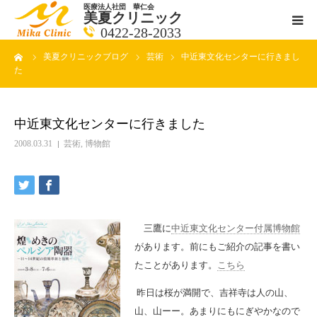
医療法人社団 華仁会
美夏クリニック
0422-28-2033
ーム
美夏クリニックブログ
芸術
中近東文化センターに行きまし
医師紹介
た
診療科目
中近東文化センターに行きました
クリニックの紹介
2008.03.31
芸術
,
博物館
アクセス
メールで相談
三鷹に
中近東文化センター付属博物館
があります。前にもご紹介の記事を書い
ブログ一覧ページ
たことがあります。
こちら
昨日は桜が満開で、吉祥寺は人の山、
料金一覧 new
山、山ーー。あまりにもにぎやかなので