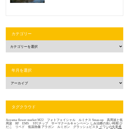
カテゴリー
年月を選択
タグクラウド
Aoyama flower market
M22 フォトフェイシャル ルミナス
Smas-up 高周波と低
周波 RF EMS
STCチップ サーマクールキャンペーン
しみ治療の良い時期
ひ
だこ リベド 低温熱傷
アラガン ルミガン グラッシュビスタ
イワシの生姜煮