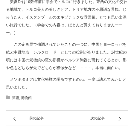
美夏Dr.は10数年前に学会でトルコに行きました。東西の文化の交わ
る地域で、トルコ美人の美しさとアナトリア地方の不思議な景観、じ
ゅうたん、イスタンブールのエキゾチックな雰囲気。とても思い出深
い旅行でした。（学会での内容は、ほとんど覚えておりませんーー
ー。）
この企画展で強調されていたことの一つに、中国とヨーロッパを
結ぶ中継地点ーシルクロードーとしての役割がありました。
14
世紀の
頃には中国の景徳鎮の窯の影響がペルシア陶器に現れてくるとか、形
や色もどちらが先でどちらが模倣かなど、－－－。本当に面白い。
メソポタミアは文化発祥の場所ですものね、一度は訪れてみたいと
思いました。
芸術
,
博物館
前の記事
次の記事