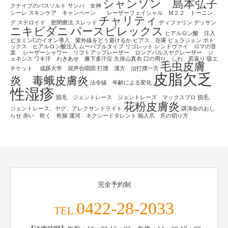
シャンソン 島本弘子
クナイプのバスソルト
サンバ 女神
シーレ
スキンケア キャンペーン レーザーフェイシャル M２２ トーニン
チャリティ
グ
ステロイド 密閉療法
スレッド
ディファリン
デッサン
ニキビダニ
パースピレックス
ヒアルロン酸 注入
ビタミンCのイオン導入 紫外線をどう避けるか
ピアス 在庫
ピュラジェン
ボト
ックス ヒアルロン酸注入
ムーバブルタイプ
リゴレット
レンドヴァイ ロマの音
楽
レーザーシャワー リフトアップレーザー ロングパルスヤグレーザー ジ
ェネシス
ワキ汗 わきあせ 腋下多汗症
久保山真衣
口の周り、しわ、若返り
咳エ
毛虫皮膚
チケット
成蹊大学 混声合唱団
打撲 漢方 治打撲一方
皮脂欠乏
炎 毒蛾皮膚炎
法令線 年齢による変化
性湿疹
脱毛 ジェントレース ジェントレーズ マックスプロ
脱毛、
花粉皮膚炎
ジェントレース、ヤグ、アレクサンドライト
講演会のおし
らせ
赤い 乾く 乾燥
運河 ネクシードタレント
陥入爪 爪の切り方
完全予約制
0422-28-2033
TEL.