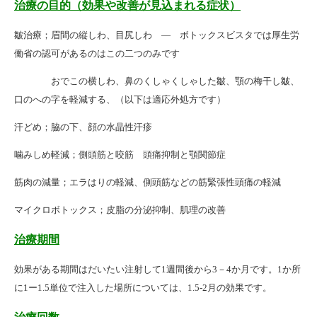
治療の目的（効果や改善が見込まれる症状）
皺治療；眉間の縦しわ、目尻しわ — ボトックスビスタでは厚生労
働省の認可があるのはこの二つのみです
おでこの横しわ、鼻のくしゃくしゃした皺、顎の梅干し皺、
口のへの字を軽減する、（以下は適応外処方です）
汗どめ；脇の下、顔の水晶性汗疹
噛みしめ軽減；側頭筋と咬筋 頭痛抑制と顎関節症
筋肉の減量；エラはりの軽減、側頭筋などの筋緊張性頭痛の軽減
マイクロボトックス；皮脂の分泌抑制、肌理の改善
治療期間
効果がある期間はだいたい注射して1週間後から3－4か月です。1か所
に1ー1.5単位で注入した場所については、1.5-2月の効果です。