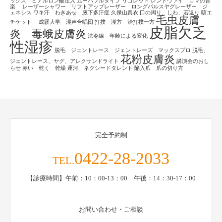
ックス ヒアルロン酸注入
ムーバブルタイプ
リゴレット
レンドヴァイ ロマの音
楽
レーザーシャワー リフトアップレーザー ロングパルスヤグレーザー ジ
ェネシス
ワキ汗 わきあせ 腋下多汗症
久保山真衣
口の周り、しわ、若返り
咳エ
毛虫皮膚
チケット
成蹊大学 混声合唱団
打撲 漢方 治打撲一方
皮脂欠乏
炎 毒蛾皮膚炎
法令線 年齢による変化
性湿疹
脱毛 ジェントレース ジェントレーズ マックスプロ
脱毛、
花粉皮膚炎
ジェントレース、ヤグ、アレクサンドライト
講演会のおし
らせ
赤い 乾く 乾燥
運河 ネクシードタレント
陥入爪 爪の切り方
完全予約制
0422-28-2033
TEL.
【診療時間】午前：10：00-13：00 午後：14：30-17：00
お問い合わせ・ご相談