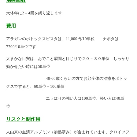
治療回数
大体年に2－4回を繰り返します
費用
アラガンのボトックスビスタは、11,000円/10単位 ナボタは
7700/10単位です
大まかな目安は、おでこと眉間と目じりで２０－３０単位 しっかり
効かせたい時には50単位
40-60歳くらいの方でお顔全体の治療をボトッ
クスですると、60単位－100単位
エラはりの強い人は100単位、軽い人は40単
位
リスクと副作用
人由来の血清アルブミン（加熱済み）が含まれています。クロイツフ