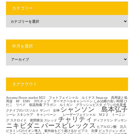
カテゴリー
年月を選択
タグクラウド
Aoyama flower market
M22 フォトフェイシャル ルミナス
Smas-up 高周波と低
周波 RF EMS
STCチップ サーマクールキャンペーン
しみ治療の良い時期
ひ
だこ リベド 低温熱傷
アラガン ルミガン グラッシュビスタ
イワシの生姜煮
シャンソン 島本弘子
クナイプのバスソルト
サンバ 女神
シーレ
スキンケア キャンペーン レーザーフェイシャル M２２ トーニン
チャリティ
グ
ステロイド 密閉療法
スレッド
ディファリン
デッサン
ニキビダニ
パースピレックス
ヒアルロン酸 注入
ビタミンCのイオン導入 紫外線をどう避けるか
ピアス 在庫
ピュラジェン
ボト