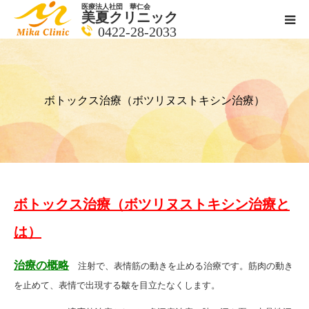
医療法人社団 華仁会
美夏クリニック
0422-28-2033
医師紹介
診療科目
ボトックス治療（ボツリヌストキシン治療）
クリニックの紹介
アクセス
ボトックス治療（ボツリヌストキシン治療と
メールで相談
は）
ブログ一覧ページ
治療の概略
注射で、表情筋の動きを止める治療です。筋肉の動き
を止めて、表情で出現する皺を目立たなくします。
料金一覧 new