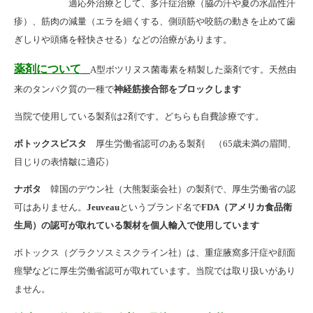
適応外治療として、多汗症治療（脇の汗や夏の水晶性汗
疹）、筋肉の減量（エラを細くする、側頭筋や咬筋の動きを止めて歯
ぎしりや頭痛を軽快させる）などの治療があります。
薬剤について
A型ボツリヌス菌毒素を精製した薬剤です。
天然由
来のタンパク質の一種で
神経筋接合部をブロックします
当院で使用している製剤は2剤です。どちらも自費診療です。
ボトックスビスタ
厚生労働省認可のある製剤 （65歳未満の眉間、
目じりの表情皺に適応）
ナボタ
韓国のデウン社（大熊製薬会社）の製剤で、厚生労働省の認
可はありません。
Jeuveau
というブランド名で
FDA（アメリカ食品衛
生局）の認可が取れている製材を個人輸入で使用しています
ボトックス（グラクソスミスクライン社）は、重症腋窩多汗症や顔面
痙攣などに厚生労働省認可が取れています。当院では取り扱いがあり
ません。