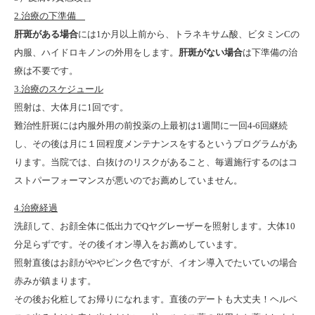
2.治療の下準備
肝斑がある場合
には1か月以上前から、トラネキサム酸、ビタミンCの
内服、ハイドロキノンの外用をします。
肝斑がない場合
は下準備の治
療は不要です。
3.治療のスケジュール
照射は、大体月に1回です。
難治性肝斑には内服外用の前投薬の上最初は1週間に一回4-6回継続
し、その後は月に１回程度メンテナンスをするというプログラムがあ
ります。当院では、白抜けのリスクがあること、毎週施行するのはコ
ストパーフォーマンスが悪いのでお薦めしていません。
4.治療経過
洗顔して、お顔全体に低出力でQヤグレーザーを照射します。大体10
分足らずです。その後イオン導入をお薦めしています。
照射直後はお顔がややピンク色ですが、イオン導入でたいていの場合
赤みが鎮まります。
その後お化粧してお帰りになれます。直後のデートも大丈夫！ヘルペ