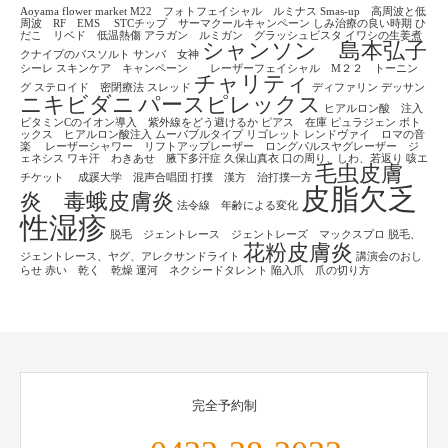
Aoyama flower market
M22 フォトフェイシャル ルミナス
Smas-up 高周波と低
周波 RF EMS
STCチップ サーマクールキャンペーン
しみ治療の良い時期
ひ
だこ リベド 低温熱傷
アラガン ルミガン グラッシュビスタ
イワシの生姜煮
シャンソン 島本弘子
クナイプのバスソルト
サンバ 女神
シーレ
スキンケア キャンペーン レーザーフェイシャル M２２ トーニン
チャリティ
グ
ステロイド 密閉療法
スレッド
ディファリン
デッサン
ニキビダニ
パースピレックス
ヒアルロン酸 注入
ビタミンCのイオン導入 紫外線をどう避けるか
ピアス 在庫
ピュラジェン
ボト
ックス ヒアルロン酸注入
ムーバブルタイプ
リゴレット
レンドヴァイ ロマの音
楽
レーザーシャワー リフトアップレーザー ロングパルスヤグレーザー ジ
ェネシス
ワキ汗 わきあせ 腋下多汗症
久保山真衣
口の周り、しわ、若返り
咳エ
毛虫皮膚
チケット
成蹊大学 混声合唱団
打撲 漢方 治打撲一方
皮脂欠乏
炎 毒蛾皮膚炎
法令線 年齢による変化
性湿疹
脱毛 ジェントレース ジェントレーズ マックスプロ
脱毛、
花粉皮膚炎
ジェントレース、ヤグ、アレクサンドライト
講演会のおし
らせ
赤い 乾く 乾燥
運河 ネクシードタレント
陥入爪 爪の切り方
完全予約制