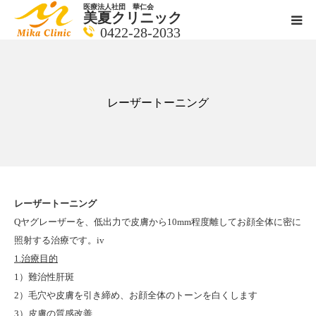
医療法人社団 華仁会
美夏クリニック
0422-28-2033
医師紹介
診療科目
レーザートーニング
クリニックの紹介
アクセス
レーザートーニング
メールで相談
Qヤグレーザーを、低出力で皮膚から10mm程度離してお顔全体に密に
照射する治療です。iv
1.治療目的
ブログ一覧ページ
1）難治性肝斑
2）毛穴や皮膚を引き締め、お顔全体のトーンを白くします
料金一覧 new
3）皮膚の質感改善