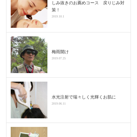
しみ抜きのお薦めコース 戻りじみ対
策！
2019.10.1
梅雨開け
2019.07.25
水光注射で瑞々しく光輝くお肌に
2019.06.11