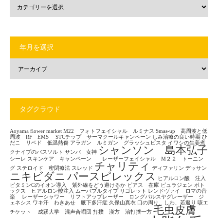
年月を選択
タグクラウド
Aoyama flower market
M22 フォトフェイシャル ルミナス
Smas-up 高周波と低
周波 RF EMS
STCチップ サーマクールキャンペーン
しみ治療の良い時期
ひ
だこ リベド 低温熱傷
アラガン ルミガン グラッシュビスタ
イワシの生姜煮
シャンソン 島本弘子
クナイプのバスソルト
サンバ 女神
シーレ
スキンケア キャンペーン レーザーフェイシャル M２２ トーニン
チャリティ
グ
ステロイド 密閉療法
スレッド
ディファリン
デッサン
ニキビダニ
パースピレックス
ヒアルロン酸 注入
ビタミンCのイオン導入 紫外線をどう避けるか
ピアス 在庫
ピュラジェン
ボト
ックス ヒアルロン酸注入
ムーバブルタイプ
リゴレット
レンドヴァイ ロマの音
楽
レーザーシャワー リフトアップレーザー ロングパルスヤグレーザー ジ
ェネシス
ワキ汗 わきあせ 腋下多汗症
久保山真衣
口の周り、しわ、若返り
咳エ
毛虫皮膚
チケット
成蹊大学 混声合唱団
打撲 漢方 治打撲一方