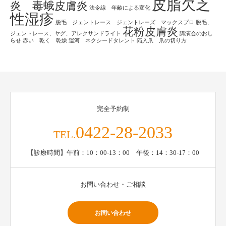
皮脂欠乏
炎 毒蛾皮膚炎
法令線 年齢による変化
性湿疹
脱毛 ジェントレース ジェントレーズ マックスプロ
脱毛、
花粉皮膚炎
ジェントレース、ヤグ、アレクサンドライト
講演会のおし
らせ
赤い 乾く 乾燥
運河 ネクシードタレント
陥入爪 爪の切り方
完全予約制
0422-28-2033
TEL.
【診療時間】午前：10：00-13：00 午後：14：30-17：00
お問い合わせ・ご相談
お問い合わせ