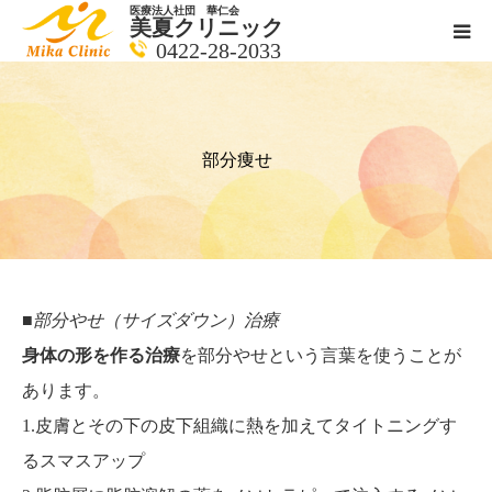
医療法人社団 華仁会
美夏クリニック
0422-28-2033
医師紹介
診療科目
部分痩せ
クリニックの紹介
アクセス
■部分やせ（サイズダウン）治療
メールで相談
身体の形を作る治療
を部分やせという言葉を使うことが
あります。
ブログ一覧ページ
1.皮膚とその下の皮下組織に熱を加えてタイトニングす
るスマスアップ
料金一覧 new