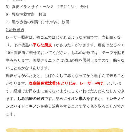
5）真皮メラノサイトーシス 1年に2-3回 数回
6）異所性蒙古斑 数回
7）黒や赤色の刺青（いれずみ）数回
2.治療経過
レーザー照射は、輪ゴムではじかれるような刺激です。当初白くな
り、その後黒い
平らな痂皮
（かさぶた）がつきます。痂皮はなるべく
10日間皮膚に載せておいてください。しみの治療では、テープを貼る
事もあります。美夏クリニックは沢山の数を照射しますので、貼らな
いこともかなりあります。
痂皮がはがれたあと、しばらくして赤くなってから黒ずんで来ること
があります。
炎症後色素沈着(もどりじみ、レーザーやけ）
といいま
す。経過でお日さまに当てないようにしていればだんだんなじんでき
ます。
しみ治療の経過
です。早めに
イオン導入
をするか、
トレチノイ
ンとハイドロキノン
を塗る治療をすることで早く色を取ることができ
ます。