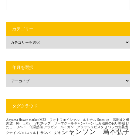
カテゴリー
年月を選択
タグクラウド
Aoyama flower market
M22 フォトフェイシャル ルミナス
Smas-up 高周波と低
周波 RF EMS
STCチップ サーマクールキャンペーン
しみ治療の良い時期
ひ
だこ リベド 低温熱傷
アラガン ルミガン グラッシュビスタ
イワシの生姜煮
シャンソン 島本弘子
クナイプのバスソルト
サンバ 女神