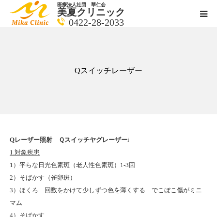
医療法人社団 華仁会
美夏クリニック
0422-28-2033
医師紹介
診療科目
Qスイッチレーザー
クリニックの紹介
アクセス
Qレーザー照射 Ｑスイッチヤグレーザー
i
メールで相談
1.対象疾患
1）平らな日光色素斑（老人性色素斑）1-3回
2）そばかす（雀卵斑）
ブログ一覧ページ
3）ほくろ 回数をかけて少しずつ色を薄くする でこぼこ傷がミニ
マム
料金一覧 new
4）そばかす