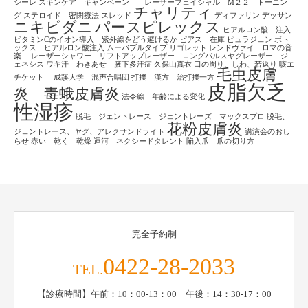
シーレ
スキンケア キャンペーン レーザーフェイシャル M２２ トーニン
チャリティ
グ
ステロイド 密閉療法
スレッド
ディファリン
デッサン
ニキビダニ
パースピレックス
ヒアルロン酸 注入
ビタミンCのイオン導入 紫外線をどう避けるか
ピアス 在庫
ピュラジェン
ボト
ックス ヒアルロン酸注入
ムーバブルタイプ
リゴレット
レンドヴァイ ロマの音
楽
レーザーシャワー リフトアップレーザー ロングパルスヤグレーザー ジ
ェネシス
ワキ汗 わきあせ 腋下多汗症
久保山真衣
口の周り、しわ、若返り
咳エ
毛虫皮膚
チケット
成蹊大学 混声合唱団
打撲 漢方 治打撲一方
皮脂欠乏
炎 毒蛾皮膚炎
法令線 年齢による変化
性湿疹
脱毛 ジェントレース ジェントレーズ マックスプロ
脱毛、
花粉皮膚炎
ジェントレース、ヤグ、アレクサンドライト
講演会のおし
らせ
赤い 乾く 乾燥
運河 ネクシードタレント
陥入爪 爪の切り方
完全予約制
0422-28-2033
TEL.
【診療時間】午前：10：00-13：00 午後：14：30-17：00