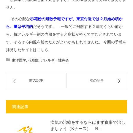
せん。
その心配な
杉花粉の飛散予報ですが、東京付近では２月始め頃か
ら、量は平均的
だそうです。 一般的に飛散する２週間くらい前か
ら、抗アレルギー剤の内服をすると症状が軽くてすむとされていま
す。そろそろ内服を始めた方がよいかもしれませんね。 今回の予報を
拝見したサイトは
こちら
東洋医学
,
花粉症
,
アレルギー性鼻炎
前の記事
次の記事
関連記事
病気の治療をするならばまず食事で治し
ましょう（Kナース） N…