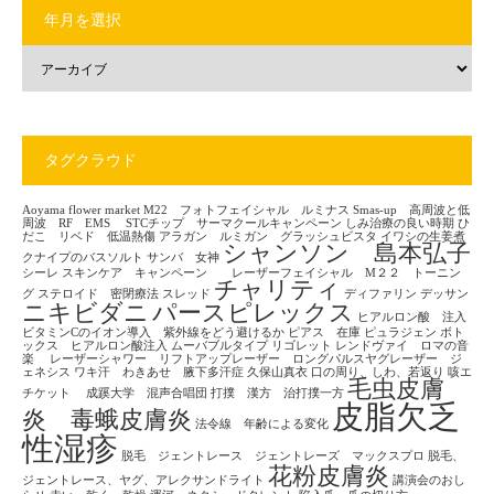
年月を選択
タグクラウド
Aoyama flower market
M22 フォトフェイシャル ルミナス
Smas-up 高周波と低
周波 RF EMS
STCチップ サーマクールキャンペーン
しみ治療の良い時期
ひ
だこ リベド 低温熱傷
アラガン ルミガン グラッシュビスタ
イワシの生姜煮
シャンソン 島本弘子
クナイプのバスソルト
サンバ 女神
シーレ
スキンケア キャンペーン レーザーフェイシャル M２２ トーニン
チャリティ
グ
ステロイド 密閉療法
スレッド
ディファリン
デッサン
ニキビダニ
パースピレックス
ヒアルロン酸 注入
ビタミンCのイオン導入 紫外線をどう避けるか
ピアス 在庫
ピュラジェン
ボト
ックス ヒアルロン酸注入
ムーバブルタイプ
リゴレット
レンドヴァイ ロマの音
楽
レーザーシャワー リフトアップレーザー ロングパルスヤグレーザー ジ
ェネシス
ワキ汗 わきあせ 腋下多汗症
久保山真衣
口の周り、しわ、若返り
咳エ
毛虫皮膚
チケット
成蹊大学 混声合唱団
打撲 漢方 治打撲一方
皮脂欠乏
炎 毒蛾皮膚炎
法令線 年齢による変化
性湿疹
脱毛 ジェントレース ジェントレーズ マックスプロ
脱毛、
花粉皮膚炎
ジェントレース、ヤグ、アレクサンドライト
講演会のおし