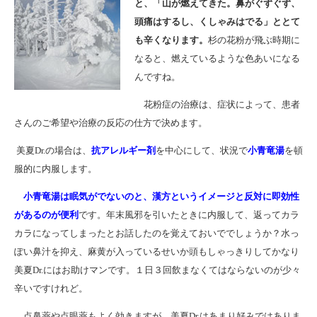
と、「山が燃えてきた。鼻がぐずぐず、
頭痛はするし、くしゃみはでる」ととて
も辛くなります。
杉の花粉が飛ぶ時期に
なると、燃えているような色あいになる
んですね。
花粉症の治療は、症状によって、患者
さんのご希望や治療の反応の仕方で決めます。
美夏Dr.の場合は、
抗アレルギー剤
を中心にして、状況で
小青竜湯
を頓
服的に内服します。
小青竜湯は眠気がでないのと、漢方というイメージと反対に即効性
があるのが便利
です。年末風邪を引いたときに内服して、返ってカラ
カラになってしまったとお話したのを覚えておいででしょうか？水っ
ぽい鼻汁を抑え、麻黄が入っているせいか頭もしゃっきりしてかなり
美夏Dr.にはお助けマンです。１日３回飲まなくてはならないのが少々
辛いですけれど。
点鼻薬や点眼薬もよく効きますが、美夏Dr.はあまり好みではありま