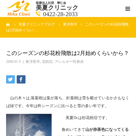
医療法人社団 華仁会
美夏クリニック
0422-28-2033
ーム
美夏クリニックブログ
東洋医学
このシーズンの杉花粉飛散
医師紹介
は2月始めくらい…
診療科目
このシーズンの杉花粉飛散は2月始めくらいから？
クリニックの紹介
2008.01.9
東洋医学
,
花粉症
,
アレルギー性鼻炎
アクセス
メールで相談
山の木々は,落葉樹は葉が落ち、針葉樹は雪を載せているかさもなく
ば緑です。今年は昨シーズンに比べると雪の多い年です。
ブログ一覧ページ
美夏Dr.は杉花粉症です。
料金一覧 new
春めいてきて
山が赤茶色になってくる