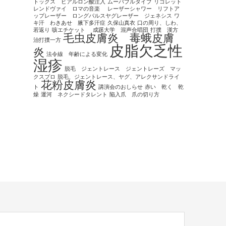
トックス ヒアルロン酸注入
ムーバブルタイプ
リゴレット
レンドヴァイ ロマの音楽
レーザーシャワー リフトア
ップレーザー ロングパルスヤグレーザー ジェネシス
ワ
キ汗 わきあせ 腋下多汗症
久保山真衣
口の周り、しわ、
若返り
咳エチケット
成蹊大学 混声合唱団
打撲 漢方
毛虫皮膚炎 毒蛾皮膚
治打撲一方
皮脂欠乏性
炎
法令線 年齢による変化
湿疹
脱毛 ジェントレース ジェントレーズ マッ
クスプロ
脱毛、ジェントレース、ヤグ、アレクサンドライ
花粉皮膚炎
ト
講演会のおしらせ
赤い 乾く 乾
燥
運河 ネクシードタレント
陥入爪 爪の切り方