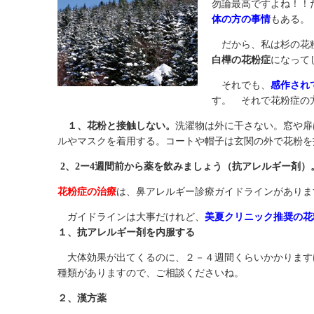
勿論最高ですよね！！
体の方の事情
もある。
だから、私は杉の花
白樺の花粉症
になって
それでも、
感作され
す。 それで花粉症の
１、花粉と接触しない。
洗濯物は外に干さない。窓や扉
ルやマスクを着用する。コートや帽子は玄関の外で花粉を
2、2ー4週間前から薬を飲みましょう（抗アレルギー剤）
花粉症の治療
は、鼻アレルギー診療ガイドラインがあり
ガイドラインは大事だけれど、
美夏クリニック推奨の花
１、抗アレルギー剤を内服する
大体効果が出てくるのに、２－４週間くらいかかりますけ
種類がありますので、ご相談くださいね。
２、漢方薬