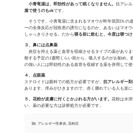
小青竜湯は、即効性があって眠くなりません。
抗アレル
服で使うのもok
です。
そうです、小青竜湯に含まれるマオウが昨年筑田Dr.の
ーの全身反応が冠疾患の誘引になるのか、あるいはマオウ
しゃっきりさせる。だから
寝る前に飲むと、今度は寝つけ
３、鼻には点鼻薬
炎症を抑える薬と血管を収縮させるタイプの薬がありま
散する予定の1週間くらい前から、吸入するのがお勧め。
の強い人には即効性のある血管を収縮する薬を併用して使
４、点眼薬
ステロイドは眼科での処方が必要ですが、
抗アレルギー剤
あります。痒みがひきますので、赤く腫れている人も楽に
５、花粉が皮膚に付くとかぶれる方がいます。
花粉は水溶
い、薬の必要な方は診察処方が必要です。
アレルギー性鼻炎
,
花粉症