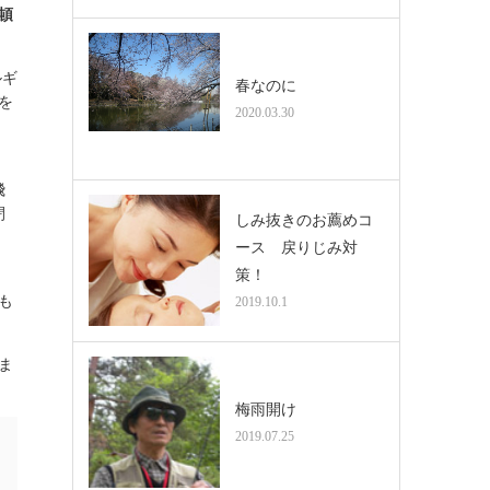
頓
ルギ
春なのに
を
2020.03.30
飛
閉
しみ抜きのお薦めコ
ース 戻りじみ対
策！
も
2019.10.1
ま
梅雨開け
2019.07.25