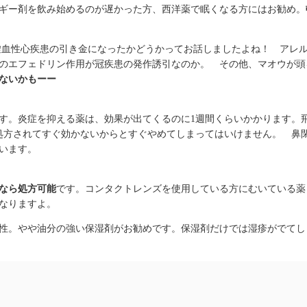
ギー剤を飲み始めるのが遅かった方、西洋薬で眠くなる方にはお勧め。
虚血性心疾患の引き金になったかどうかってお話しましたよね！ アレ
のエフェドリン作用が冠疾患の発作誘引なのか。 その他、マオウが頭
ないかもーー
す。炎症を抑える薬は、効果が出てくるのに1週間くらいかかります。
処方されてすぐ効かないからとすぐやめてしまってはいけません。 鼻
います。
なら処方可能
です。コンタクトレンズを使用している方にむいている薬
なりますよ。
性。やや油分の強い保湿剤がお勧めです。保湿剤だけでは湿疹がでてし