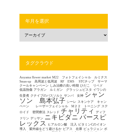
年月を選択
タグクラウド
Aoyama flower market
M22 フォトフェイシャル ルミナス
Smas-up 高周波と低周波 RF EMS
STCチップ サーマ
クールキャンペーン
しみ治療の良い時期
ひだこ リベド
低温熱傷
アラガン ルミガン グラッシュビスタ
イワシの
シャン
生姜煮
クナイプのバスソルト
サンバ 女神
ソン 島本弘子
シーレ
スキンケア キャン
ペーン レーザーフェイシャル M２２ トーニング
ステ
チャリティ
ロイド 密閉療法
スレッド
ディフ
ニキビダニ
パースピ
ァリン
デッサン
レックス
ヒアルロン酸 注入
ビタミンCのイオン
導入 紫外線をどう避けるか
ピアス 在庫
ピュラジェン
ボ