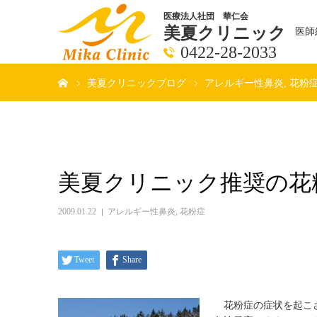
医療法人社団 華仁会
美夏クリニック
医師
0422-28-2033
ホーム
美夏クリニックブログ
アレルギー性鼻炎
花粉
美夏クリニック推奨の花
2009.01.22
アレルギー性鼻炎
,
花粉症
Tweet
Share
花粉症の症状を起こ