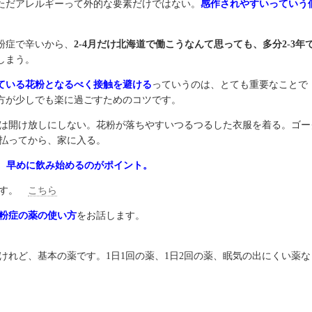
ただアレルギーって外的な要素だけではない。
感作されやすいっていう
粉症で辛いから、
2-4月だけ北海道で働こうなんて思っても、多分2-3年
しまう。
ている花粉となるべく接触を避ける
っていうのは、とても重要なことで
方が少しでも楽に過ごすためのコツです。
は開け放しにしない。花粉が落ちやすいつるつるした衣服を着る。ゴー
払ってから、家に入る。
。
早めに飲み始めるのがポイント。
ます。
こちら
粉症の薬の使い方
をお話します。
れど、基本の薬です。1日1回の薬、1日2回の薬、眠気の出にくい薬な