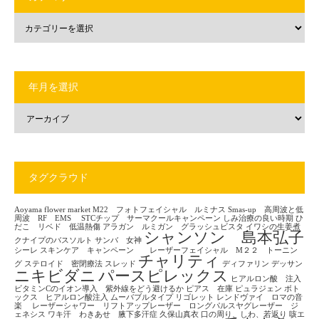
年月を選択
タグクラウド
Aoyama flower market
M22 フォトフェイシャル ルミナス
Smas-up 高周波と低
周波 RF EMS
STCチップ サーマクールキャンペーン
しみ治療の良い時期
ひ
だこ リベド 低温熱傷
アラガン ルミガン グラッシュビスタ
イワシの生姜煮
シャンソン 島本弘子
クナイプのバスソルト
サンバ 女神
シーレ
スキンケア キャンペーン レーザーフェイシャル M２２ トーニン
チャリティ
グ
ステロイド 密閉療法
スレッド
ディファリン
デッサン
ニキビダニ
パースピレックス
ヒアルロン酸 注入
ビタミンCのイオン導入 紫外線をどう避けるか
ピアス 在庫
ピュラジェン
ボト
ックス ヒアルロン酸注入
ムーバブルタイプ
リゴレット
レンドヴァイ ロマの音
楽
レーザーシャワー リフトアップレーザー ロングパルスヤグレーザー ジ
ェネシス
ワキ汗 わきあせ 腋下多汗症
久保山真衣
口の周り、しわ、若返り
咳エ