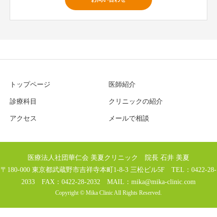
トップページ
医師紹介
診療科目
クリニックの紹介
アクセス
メールで相談
医療法人社団華仁会 美夏クリニック 院長 石井 美夏
〒180-000 東京都武蔵野市吉祥寺本町1-8-3 三松ビル5F TEL：0422-28-
2033 FAX：0422-28-2032 MAIL：
mika@mika-clinic.com
Copyright © Mika Clinic All Rights Reserved.