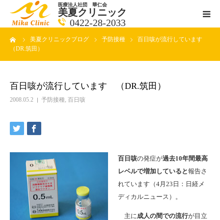
医療法人社団 華仁会
美夏クリニック
0422-28-2033
ーム
美夏クリニックブログ
予防接種
百日咳が流行しています
医師紹介
（DR.筑田）
診療科目
百日咳が流行しています （DR.筑田）
クリニックの紹介
2008.05.2
予防接種
,
百日咳
アクセス
メールで相談
百日咳
の発症が
過去10年間最高
レベルで増加していると
報告さ
ブログ一覧ページ
れています（4月23日：日経メ
ディカルニュース）。
料金一覧 new
主に
成人の間での流行
が目立