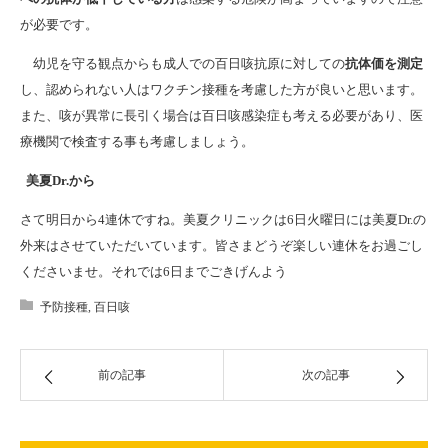
が必要です。
幼児を守る観点からも成人での百日咳抗原に対しての
抗体価を測定
し、認められない人はワクチン接種を考慮した方が良いと思います。
また、咳が異常に長引く場合は百日咳感染症も考える必要があり、医
療機関で検査する事も考慮しましょう。
美夏Dr.から
さて明日から4連休ですね。美夏クリニックは6日火曜日には美夏Dr.の
外来はさせていただいています。皆さまどうぞ楽しい連休をお過ごし
くださいませ。それでは6日までごきげんよう
予防接種
,
百日咳
前の記事
次の記事