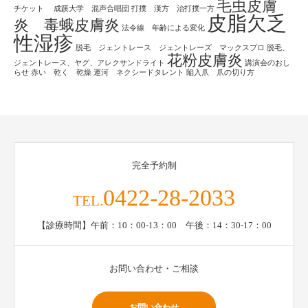
毛虫皮膚
チケット
成蹊大学 混声合唱団
打撲 漢方 治打撲一方
皮脂欠乏
炎 毒蛾皮膚炎
法令線 年齢による変化
性湿疹
脱毛 ジェントレース ジェントレーズ マックスプロ
脱毛、
花粉皮膚炎
ジェントレース、ヤグ、アレクサンドライト
講演会のおし
らせ
赤い 乾く 乾燥
運河 ネクシードタレント
陥入爪 爪の切り方
完全予約制
0422-28-2033
TEL.
【診療時間】午前：10：00-13：00 午後：14：30-17：00
お問い合わせ・ご相談
お問い合わせ