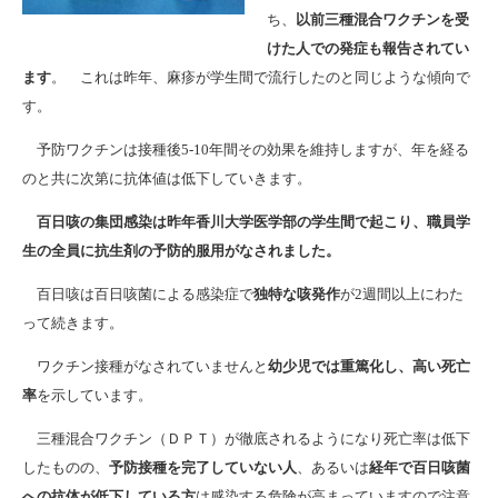
ち、
以前三種混合ワクチンを受
けた人での発症も報告されてい
ます
。 これは昨年、麻疹が学生間で流行したのと同じような傾向で
す。
予防ワクチンは接種後5-10年間その効果を維持しますが、年を経る
のと共に次第に抗体値は低下していきます。
百日咳の集団感染は昨年香川大学医学部の学生間で起こり、職員学
生の全員に抗生剤の予防的服用がなされました。
百日咳は百日咳菌による感染症で
独特な咳発作
が2週間以上にわた
って続きます。
ワクチン接種がなされていませんと
幼少児では重篤化し、高い死亡
率
を示しています。
三種混合ワクチン（ＤＰＴ）が徹底されるようになり死亡率は低下
したものの、
予防接種を完了していない人
、あるいは
経年で百日咳菌
への抗体が低下している方
は感染する危険が高まっていますので注意