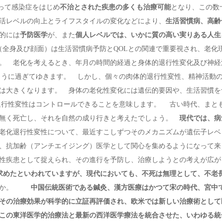
って感染症をはじめ
不治とされた疾患の多くも治療可能
となり、この数
活レベルの向上とライフスタイルの変化などにより、
生活習慣病、高齢
的には
予防医学
が、また
個人レベルでは、いかに質の高い実りある人生
全身及び顔面）は生活習慣病予防とQOLとの関連で重要視され、老化
。 老化を考えるとき、年月の時間的経過と身体的退行性変化及び神経
うに過ぎてゆきます。 しかし、個々の肉体的退行性変性、精神活動
は大きくなります。 身体の老化性変化には遺伝的要因や、生活習慣を
退行性変性はコントロールできることを意味します。 古い時代、まと
と無く死亡し、それを自然の成り行きと考えたでしょう。
現代では、病
化退行性変性について、最近すこしずつそのメカニズムが遺伝子レベ
、抗加齢（アンチエイジング）医学として関心を集めるようになって来
性疾患として捉えられ、その進行を予防し、治療しようとの考えが広が
求めたといわれていますが、現代においても、不死は無理として、不老
ょうか。
中国伝統医術である鍼灸、漢方医療はかつて宋の時代、宮中
その治療効果が科学的に立証再評価され、欧米では新しい治療術として
この東洋医学的治療法と最新の西洋医学療法を統合させた、いわゆる統