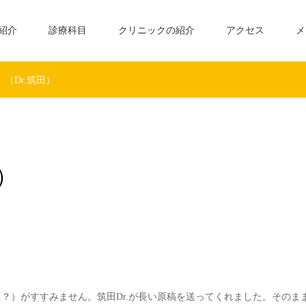
紹介
診療科目
クリニックの紹介
アクセス
メ
 （Dr.筑田）
田）
ド？）がすすみません。筑田Dr.が長い原稿を送ってくれました。そのま