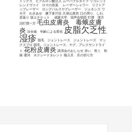
トックス ヒアルロン酸注入
ムーバブルタイプ
リゴレット
レンドヴァイ ロマの音楽
レーザーシャワー リフトア
ップレーザー ロングパルスヤグレーザー ジェネシス
ワ
キ汗 わきあせ 腋下多汗症
久保山真衣
口の周り、しわ、
若返り
咳エチケット
成蹊大学 混声合唱団
打撲 漢方
毛虫皮膚炎 毒蛾皮膚
治打撲一方
皮脂欠乏性
炎
法令線 年齢による変化
湿疹
脱毛 ジェントレース ジェントレーズ マッ
クスプロ
脱毛、ジェントレース、ヤグ、アレクサンドライ
花粉皮膚炎
ト
講演会のおしらせ
赤い 乾く 乾
燥
運河 ネクシードタレント
陥入爪 爪の切り方