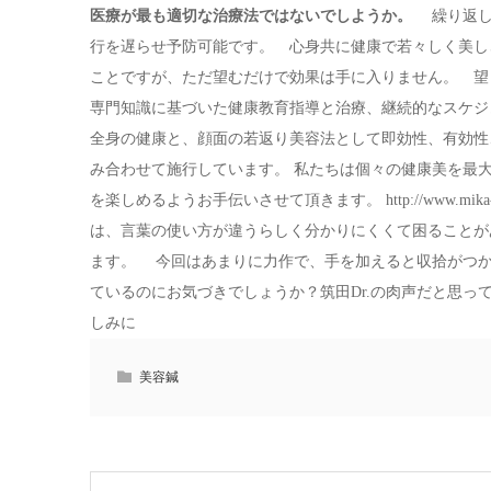
医療が最も適切な治療法ではないでしようか。
繰り返し
行を遅らせ予防可能です。 心身共に健康で若々しく美
ことですが、ただ望むだけで効果は手に入りません。 望
専門知識に基づいた健康教育指導と治療、継続的なスケジ
全身の健康と、顔面の若返り美容法として即効性、有効性
み合わせて施行しています。 私たちは個々の健康美を最
を楽しめるようお手伝いさせて頂きます。 http://www.mika-c
は、言葉の使い方が違うらしく分かりにくくて困ることが
ます。 今回はあまりに力作で、手を加えると収拾がつか
ているのにお気づきでしょうか？筑田Dr.の肉声だと思
しみに
美容鍼