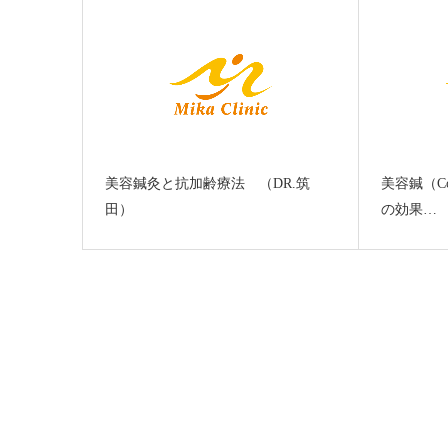
美容鍼灸と抗加齢療法 （DR.筑
美容鍼（Cosm
田）
の効果…