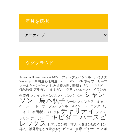
年月を選択
タグクラウド
Aoyama flower market
M22 フォトフェイシャル ルミナス
Smas-up 高周波と低周波 RF EMS
STCチップ サーマ
クールキャンペーン
しみ治療の良い時期
ひだこ リベド
低温熱傷
アラガン ルミガン グラッシュビスタ
イワシの
シャン
生姜煮
クナイプのバスソルト
サンバ 女神
ソン 島本弘子
シーレ
スキンケア キャン
ペーン レーザーフェイシャル M２２ トーニング
ステ
チャリティ
ロイド 密閉療法
スレッド
ディフ
ニキビダニ
パースピ
ァリン
デッサン
レックス
ヒアルロン酸 注入
ビタミンCのイオン
導入 紫外線をどう避けるか
ピアス 在庫
ピュラジェン
ボ