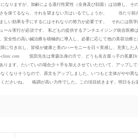
になりますが、加齢による退行性変性（全身及び顔面）は治療し、そ
しさを保てるなら、それを望まない方はいるでしょうか。 当たり前
ましい効果を手にするにはそれなりの努力が必要です。 それには医学
ュール実行が必須です。 私どもの提供するアンチエイジング統合医療
、安全性の高い鍼治療を積極的に導入し、必要に応じて他の美容治療と
大限に引き出し、皆様が健康と美のハーモニーを日々実感し、充実した
linic.com
筑田先生は青森出身の方で、どうも名古屋っ子の美夏Dr
あります。たいていの場合少々手を加えさせていただいて、アップして
なくなりそうなので、原文をアップしました。いつもと文体がやや異
ってくださいね。 格調が高い力作でした。この項目続きます。明日をお