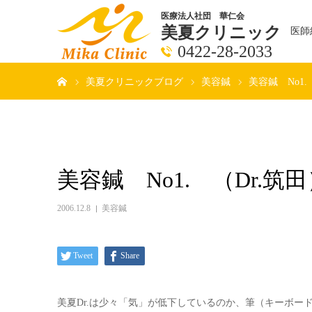
医療法人社団 華仁会
美夏クリニック
医師
0422-28-2033
ホーム
美夏クリニックブログ
美容鍼
美容鍼 No1.
美容鍼 No1. （Dr.筑
2006.12.8
美容鍼
Tweet
Share
美夏Dr.は少々「気」が低下しているのか、筆（キーボー