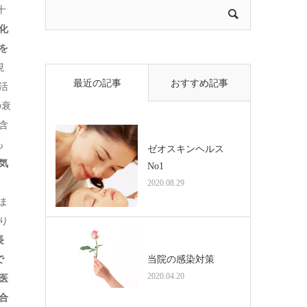
十
化
を
現
最近の記事
おすすめ記事
活
の衰
含
も
ゼオスキンヘルス
気
No1
2020.08.29
ま
り
長
当院の感染対策
で
2020.04.20
医
合