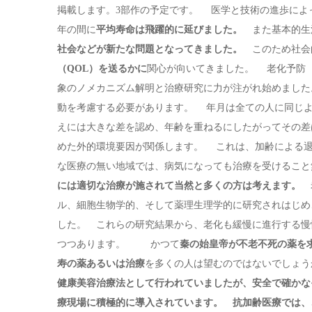
掲載します。3部作の予定です。 医学と技術の進歩によ
年の間に
平均寿命は飛躍的に延びました。
また基本的生
社会などが新たな問題となってきました。
このため社会
（QOL）を送るかに
関心が向いてきました。 老化予防（
象のノメカニズム解明と治療研究に力が注がれ始めました
動を考慮する必要があります。 年月は全ての人に同じよ
えには大きな差を認め、年齢を重ねるにしたがってその差
めた外的環境要因が関係します。 これは、加齢による
な医療の無い地域では、病気になっても治療を受けるこ
には適切な治療が施されて当然と多くの方は考えます。
老
ル、細胞生物学的、そして薬理生理学的に研究されはじめ
した。 これらの研究結果から、老化も緩慢に進行する慢
つつあります。 かつて
秦の始皇帝が不老不死の薬を
寿の薬あるいは治療
を多くの人は望むのではないでし
健康美容治療法として行われていましたが、安全で確かな
療現場に積極的に導入されています。 抗加齢医療では、