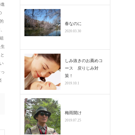
の進
の
的
春なのに
は、
2020.03.30
組
人生
.と
しみ抜きのお薦めコ
い
ース 戻りじみ対
なっ
策！
楽
2019.10.1
梅雨開け
2019.07.25