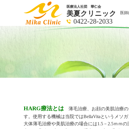
医療法人社団 華仁会
美夏クリニック
医師
0422-28-2033
HARG療法とは
薄毛治療、お顔の美肌治療のた
す。使用する機械は当院ではBellaVitaという
大体薄毛治療や美肌治療の場合には1.5－2.5ｍｍの