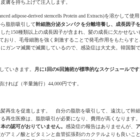
て皮膚を持ち上げて注入します。
dipose-derived stemcells Protein and Extracts)を溶かして使
から脂肪吸引して
幹細胞分泌タンパクを分離培養し、成長因子
した150種類以上の成長因子が含まれ、髪の成長に欠かせない
ており、毛母細胞を強く刺激することで発毛作用をもたらすと
らにガンマ滅菌で滅菌しているので、感染症は大丈夫。韓国製
していきます。
月に1回の6回施術が標準的なスケジュールです
頂ければ（半量施行）44,000円です。
毛髪再生を促進します。 自分の脂肪を吸引して、遠沈して幹
する再生医療は、脂肪吸引が必要になり、費用が高くなります
日本の認可がおりていません。
感染症の報告はありませんが、
績がアミノ酸とビタミンと血管拡張剤のカクテルよりも良いこ