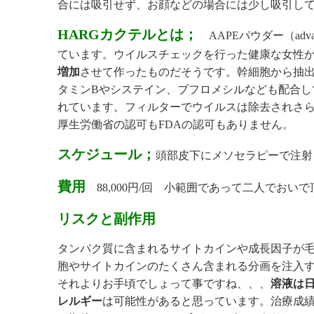
合には吸引せず、お顔などの場合には少し吸引し
HARGカクテルとは；
AAPEパウダー（advanced a
ています。ウイルスチェックを行った健康な女性
増加
させて作ったものだそうです。幹細胞から抽出
タミンBやシステイン、ブフロメシルなども配合し
れています。フィルターでウイルスは除去されさ
厚生労働省の認可もFDAの認可もありません。
スケジュール；
頭部皮下にメソセラピーで注射
費用
88,000円/回 小範囲であって二人でおいで
リスクと副作用
タンパク質に含まれるサイトカインや成長因子が
胞やサイトカインのたくさん含まれる分画を注入
それよりお手頃でしょって事ですね、、、
溶液は
レルギー
は可能性があると思っています。治療成