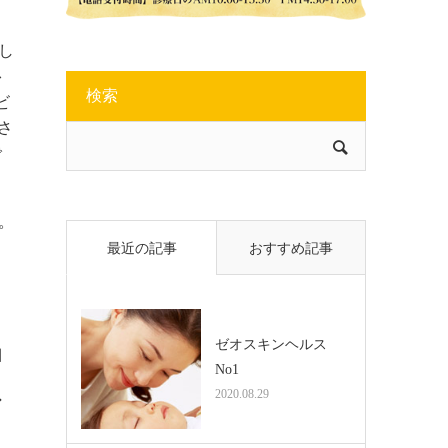
用し
を
検索
ビ
さ
で
。
最近の記事
おすすめ記事
ゼオスキンヘルス
細
No1
。
2020.08.29
ア
と