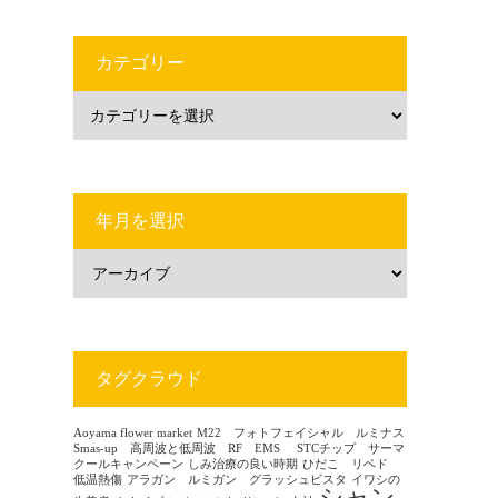
カテゴリー
年月を選択
タグクラウド
Aoyama flower market
M22 フォトフェイシャル ルミナス
Smas-up 高周波と低周波 RF EMS
STCチップ サーマ
クールキャンペーン
しみ治療の良い時期
ひだこ リベド
低温熱傷
アラガン ルミガン グラッシュビスタ
イワシの