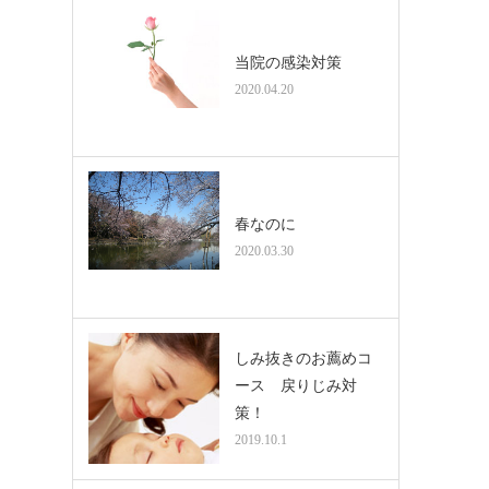
。
当院の感染対策
2020.04.20
春なのに
2020.03.30
しみ抜きのお薦めコ
ース 戻りじみ対
策！
2019.10.1