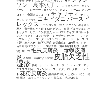
シャン
生姜煮
クナイプのバスソルト
サンバ 女神
ソン 島本弘子
シーレ
スキンケア キャン
ペーン レーザーフェイシャル M２２ トーニング
ステ
チャリティ
ロイド 密閉療法
スレッド
ディフ
ニキビダニ
パースピ
ァリン
デッサン
レックス
ヒアルロン酸 注入
ビタミンCのイオン
導入 紫外線をどう避けるか
ピアス 在庫
ピュラジェン
ボ
トックス ヒアルロン酸注入
ムーバブルタイプ
リゴレット
レンドヴァイ ロマの音楽
レーザーシャワー リフトア
ップレーザー ロングパルスヤグレーザー ジェネシス
ワ
キ汗 わきあせ 腋下多汗症
久保山真衣
口の周り、しわ、
若返り
咳エチケット
成蹊大学 混声合唱団
打撲 漢方
毛虫皮膚炎 毒蛾皮膚
治打撲一方
皮脂欠乏性
炎
法令線 年齢による変化
湿疹
脱毛 ジェントレース ジェントレーズ マッ
クスプロ
脱毛、ジェントレース、ヤグ、アレクサンドライ
花粉皮膚炎
ト
講演会のおしらせ
赤い 乾く 乾
燥
運河 ネクシードタレント
陥入爪 爪の切り方