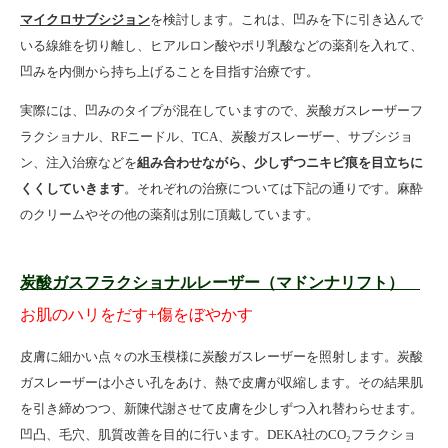
マイクロサブシジョン
を検討します。これは、凹みを下に引き込んで
いる線維を切り離し、ヒアルロン酸やポリ乳酸などの薬剤を入れて、
凹みを内側から持ち上げることを目指す治療です。
実際には、凹みのタイプが混在していますので、炭酸ガスレーザーフ
ラクショナル、
RF
ニードル、
TCA
、炭酸ガスレーザー、サブシジョ
ン、注入治療などを
組み合わせながら、少しずつニキビ痕を目立ちに
くくしていきます
。それぞれの治療については下記の通りです。麻酔
のクリームやその他の薬剤は別に頂戴しています。
炭酸ガスフラクショナルレーザー（マドンナリフト）
お肌のハリをだす+傷をぼやかす
皮膚に細かい点々の水玉模様に炭酸ガスレーザーを照射します。炭酸
ガスレーザーは小さい孔をあけ、熱で皮膚が収縮します。その結果肌
を引き締めつつ、新陳代謝させて皮膚を少しずつ入れ替わらせます。
凹凸、毛穴、肌質改善を目的に行います。DEKA社のCO₂フラクショ