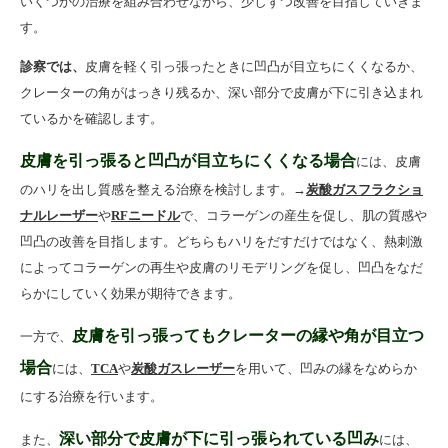
いくつかの治療を組み合わせながら、少しずつ改善を目指していきま
す。
診察では、
皮膚を軽く引っ張ったときに凹凸が目立ちにくくなるか、
クレーターの角がはっきり残るか、深い部分で皮膚が下に引き込まれ
ているかを確認します。
皮膚を引っ張ると凹凸が目立ちにくくなる場合
には、皮膚
のハリを出し質感を整える治療を検討します。→
炭酸ガスフラクショ
ナルレーザー
や
RFニードル
で、コラーゲンの産生を促し、肌の質感や
凹凸の改善を目指します。どちらもハリをだすだけではなく、熱刺激
によってコラーゲンの再生や皮膚のリモデリングを促し、凹凸をなだ
らかにしていく効果が期待できます。
皮膚を引っ張ってもクレーターの縁や角が目立つ
一方で、
場合
には、
TCA
や
炭酸ガスレーザー
を用いて、凹みの縁をなめらか
にする治療を行います。
深い部分で皮膚が下に引っ張られている凹み
また、
には、