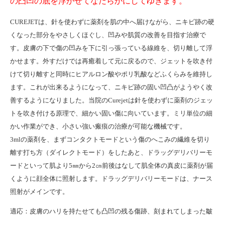
の凸凹の底を浮かせてなだらかにしてゆきます。
CUREJETは、針を使わずに薬剤を肌の中へ届けながら、ニキビ跡の硬
くなった部分をやさしくほぐし、凹みや肌質の改善を目指す治療で
す。皮膚の下で傷の凹みを下に引っ張っている線維を、切り離して浮
かせます。外すだけでは再癒着して元に戻るので、ジェットを吹き付
けて切り離すと同時にヒアルロン酸やポリ乳酸などふくらみを維持し
ます。これが出来るようになって、ニキビ跡の固い凹凸がようやく改
善するようになりました。当院の
Curejetは
針を使わずに薬剤のジェッ
トを吹き付ける原理で、細かい固い傷に向いています。ミリ単位の細
かい作業ができ、小さい強い瘢痕の治療が可能な機械です。
3mlの薬剤を、まずコンタクトモードという傷のへこみの繊維を切り
離す打ち方（ダイレクトモード）をしたあと、ドラッグデリバリーモ
ードといって肌より5㎜から2㎝前後はなして肌全体の真皮に薬剤が届
くように顔全体に照射します。ドラッグデリバリーモードは、ナース
照射がメインです。
適応：皮膚のハリを持たせても凸凹の残る傷跡、刻まれてしまった皺