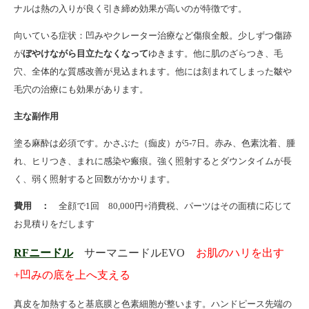
ナルは熱の入りが良く引き締め効果が高いのが特徴です。
向いている症状：凹みやクレーター治療など傷痕全般。少しずつ傷跡
が
ぼやけながら目立たなくなって
ゆきます。他に肌のざらつき、毛
穴、全体的な質感改善が見込まれます。他には刻まれてしまった皺や
毛穴の治療にも効果があります。
主な副作用
塗る麻酔は必須です。かさぶた（痂皮）が
5-7
日。赤み、色素沈着、腫
れ、ヒリつき、まれに感染や瘢痕。強く照射するとダウンタイムが長
く、弱く照射すると回数がかかります。
費用 ：
全顔で1回 80,000円+消費税、パーツはその面積に応じて
お見積りをだします
RF
ニードル
サーマニードルEVO
お肌のハリを出す
+凹みの底を上へ支える
真皮を加熱すると基底膜と色素細胞が整います。
ハンドピース先端の