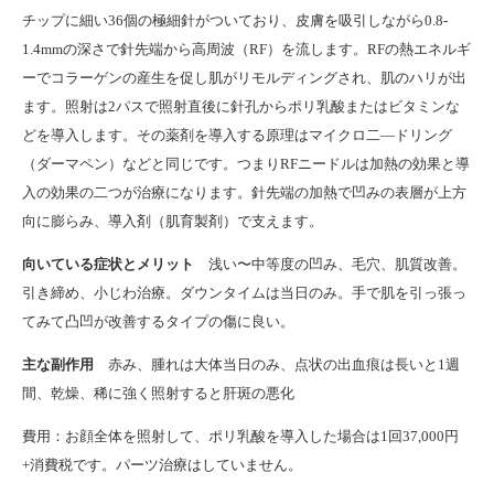
チップに細い
36
個の極細針がついており、皮膚を吸引しながら
0.8-
1.4mm
の深さで針先端から高周波（
RF
）を流します。
RF
の熱エネルギ
ーでコラーゲンの産生を促し肌がリモルディングされ、肌のハリが出
ます。照射は2パスで照射直後に針孔からポリ乳酸またはビタミンな
どを導入します。その薬剤を導入する原理はマイクロ二―ドリング
（ダーマペン）などと同じです。つまりRFニードルは加熱の効果と導
入の効果の二つが治療になります。針先端の加熱で凹みの表層が上方
向に膨らみ、導入剤（肌育製剤）で支えます。
向いている症状とメリット
浅い〜中等度の凹み、毛穴、肌質改善。
引き締め、小じわ治療。ダウンタイムは当日のみ。手で肌を引っ張っ
てみて凸凹が改善するタイプの傷に良い。
主な副作用
赤み、腫れは大体当日のみ、点状の出血痕は長いと
1
週
間、乾燥、稀に強く照射すると肝斑の悪化
費用：お顔全体を照射して、ポリ乳酸を導入した場合は1回37,000円
+消費税です。パーツ治療はしていません。