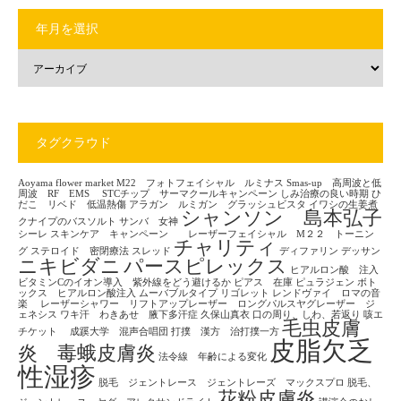
年月を選択
タグクラウド
Aoyama flower market
M22 フォトフェイシャル ルミナス
Smas-up 高周波と低
周波 RF EMS
STCチップ サーマクールキャンペーン
しみ治療の良い時期
ひ
だこ リベド 低温熱傷
アラガン ルミガン グラッシュビスタ
イワシの生姜煮
シャンソン 島本弘子
クナイプのバスソルト
サンバ 女神
シーレ
スキンケア キャンペーン レーザーフェイシャル M２２ トーニン
チャリティ
グ
ステロイド 密閉療法
スレッド
ディファリン
デッサン
ニキビダニ
パースピレックス
ヒアルロン酸 注入
ビタミンCのイオン導入 紫外線をどう避けるか
ピアス 在庫
ピュラジェン
ボト
ックス ヒアルロン酸注入
ムーバブルタイプ
リゴレット
レンドヴァイ ロマの音
楽
レーザーシャワー リフトアップレーザー ロングパルスヤグレーザー ジ
ェネシス
ワキ汗 わきあせ 腋下多汗症
久保山真衣
口の周り、しわ、若返り
咳エ
毛虫皮膚
チケット
成蹊大学 混声合唱団
打撲 漢方 治打撲一方
皮脂欠乏
炎 毒蛾皮膚炎
法令線 年齢による変化
性湿疹
脱毛 ジェントレース ジェントレーズ マックスプロ
脱毛、
花粉皮膚炎