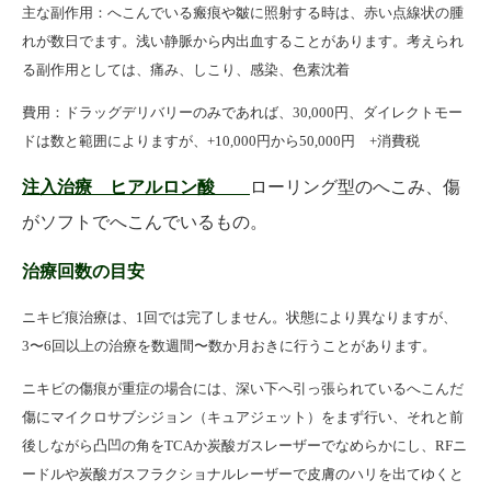
主な副作用：へこんでいる瘢痕や皺に照射する時は、赤い点線状の腫
れが数日でます。浅い静脈から内出血することがあります。考えられ
る副作用としては、痛み、しこり、感染、色素沈着
費用：ドラッグデリバリーのみであれば、30,000円、ダイレクトモー
ドは数と範囲によりますが、+10,000円から50,000円 +消費税
注入治療 ヒアルロン酸
ローリング型のへこみ、傷
がソフトでへこんでいるもの。
治療回数の目安
ニキビ痕治療は、
1
回では完了しません。状態により異なりますが、
3
〜
6
回以上の治療を数週間〜数か月おきに行うことがあります。
ニキビの傷痕が重症の場合には、深い下へ引っ張られているへこんだ
傷にマイクロサブシジョン（キュアジェット）をまず行い、それと前
後しながら凸凹の角を
TCA
か炭酸ガスレーザーでなめらかにし、
RF
ニ
ードルや炭酸ガスフラクショナルレーザーで皮膚のハリを出てゆくと