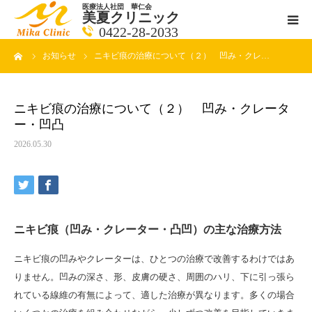
医療法人社団 華仁会
美夏クリニック
0422-28-2033
ーム
お知らせ
ニキビ痕の治療について（２） 凹み・クレ…
医師紹介
診療科目
ニキビ痕の治療について（２） 凹み・クレータ
ー・凹凸
クリニックの紹介
2026.05.30
アクセス
メールで相談
ニキビ痕（凹み・クレーター・凸凹）の主な治療方法
ブログ一覧ページ
ニキビ痕の凹みやクレーターは、ひとつの治療で改善するわけではあ
りません。凹みの深さ、形、皮膚の硬さ、周囲のハリ、下に引っ張ら
れている線維の有無によって、適した治療が異なります。多くの場合
料金一覧 new