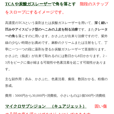
TCA
や炭酸ガスレーザー
で角を落とす
階段のステップ
をスロープにするイメージです。
高濃度の
TCA
という薬剤または炭酸ガスレーザーを用いて、
深く細い
凹みやアイスピック型のへこみの上皮を削る治療
です。また
クレータ
ーの角
を落とすのに用います。かさぶたが出来り治療ですので、紫外
線の少ない時期がお薦めです。麻酔のクリームまたは注射をして、丁
寧に一つ一つの段に薬剤を塗るか炭酸ガスレーザーで直接削ります。
かさぶた（痂皮）が出来て取れるのには数日から8日かかります。2－
3月をピークに傷が縮まる可能性や色素沈着を起こす可能性がありま
す。
主な副作用：赤み、かさぶた、色素沈着、瘢痕、数回かかる。粉瘤の
形成。
費用：5000円から30,000円+消費税。小さいものは1個500円+消費税
マイクロサブシジョン （キュアジェット）
固い傷