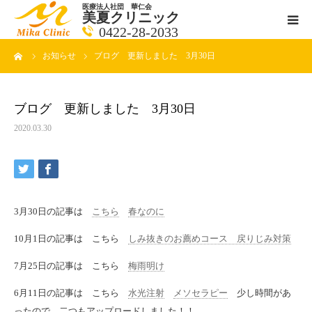
医療法人社団 華仁会
美夏クリニック
0422-28-2033
ーム
お知らせ
ブログ 更新しました 3月30日
医師紹介
診療科目
ブログ 更新しました 3月30日
2020.03.30
クリニックの紹介
アクセス
3月30日の記事は
こちら
春なのに
メールで相談
10月1日の記事は こちら
しみ抜きのお薦めコース 戻りじみ対策
ブログ一覧ページ
7月25日の記事は こちら
梅雨明け
6月11日の記事は こちら
水光注射
メソセラピー
少し時間があ
料金一覧 new
ったので、二つもアップロードしました！！