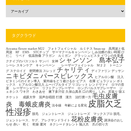
タグクラウド
Aoyama flower market
M22 フォトフェイシャル ルミナス
Smas-up 高周波と低
周波 RF EMS
STCチップ サーマクールキャンペーン
しみ治療の良い時期
ひ
だこ リベド 低温熱傷
アラガン ルミガン グラッシュビスタ
イワシの生姜煮
シャンソン 島本弘子
クナイプのバスソルト
サンバ 女神
シーレ
スキンケア キャンペーン レーザーフェイシャル M２２ トーニン
チャリティ
グ
ステロイド 密閉療法
スレッド
ディファリン
デッサン
ニキビダニ
パースピレックス
ヒアルロン酸 注入
ビタミンCのイオン導入 紫外線をどう避けるか
ピアス 在庫
ピュラジェン
ボト
ックス ヒアルロン酸注入
ムーバブルタイプ
リゴレット
レンドヴァイ ロマの音
楽
レーザーシャワー リフトアップレーザー ロングパルスヤグレーザー ジ
ェネシス
ワキ汗 わきあせ 腋下多汗症
久保山真衣
口の周り、しわ、若返り
咳エ
毛虫皮膚
チケット
成蹊大学 混声合唱団
打撲 漢方 治打撲一方
皮脂欠乏
炎 毒蛾皮膚炎
法令線 年齢による変化
性湿疹
脱毛 ジェントレース ジェントレーズ マックスプロ
脱毛、
花粉皮膚炎
ジェントレース、ヤグ、アレクサンドライト
講演会のおし
らせ
赤い 乾く 乾燥
運河 ネクシードタレント
陥入爪 爪の切り方