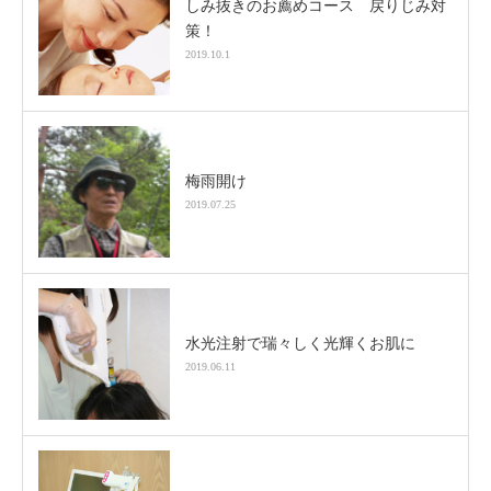
しみ抜きのお薦めコース 戻りじみ対
策！
2019.10.1
梅雨開け
2019.07.25
水光注射で瑞々しく光輝くお肌に
2019.06.11