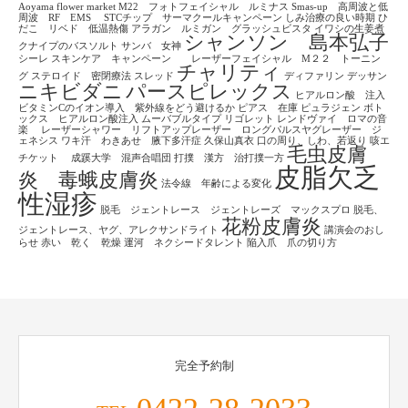
Aoyama flower market
M22 フォトフェイシャル ルミナス
Smas-up 高周波と低
周波 RF EMS
STCチップ サーマクールキャンペーン
しみ治療の良い時期
ひ
だこ リベド 低温熱傷
アラガン ルミガン グラッシュビスタ
イワシの生姜煮
シャンソン 島本弘子
クナイプのバスソルト
サンバ 女神
シーレ
スキンケア キャンペーン レーザーフェイシャル M２２ トーニン
チャリティ
グ
ステロイド 密閉療法
スレッド
ディファリン
デッサン
ニキビダニ
パースピレックス
ヒアルロン酸 注入
ビタミンCのイオン導入 紫外線をどう避けるか
ピアス 在庫
ピュラジェン
ボト
ックス ヒアルロン酸注入
ムーバブルタイプ
リゴレット
レンドヴァイ ロマの音
楽
レーザーシャワー リフトアップレーザー ロングパルスヤグレーザー ジ
ェネシス
ワキ汗 わきあせ 腋下多汗症
久保山真衣
口の周り、しわ、若返り
咳エ
毛虫皮膚
チケット
成蹊大学 混声合唱団
打撲 漢方 治打撲一方
皮脂欠乏
炎 毒蛾皮膚炎
法令線 年齢による変化
性湿疹
脱毛 ジェントレース ジェントレーズ マックスプロ
脱毛、
花粉皮膚炎
ジェントレース、ヤグ、アレクサンドライト
講演会のおし
らせ
赤い 乾く 乾燥
運河 ネクシードタレント
陥入爪 爪の切り方
完全予約制