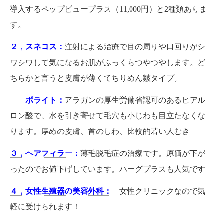
導入するペップビュープラス（11,000円）と2種類ありま
す。
２，スネコス：
注射による治療で目の周りや口回りがシ
ワシワして気になるお肌がふっくらつやつやします。ど
ちらかと言うと皮膚が薄くてちりめん皺タイプ。
ボライト：
アラガンの厚生労働省認可のあるヒアル
ロン酸で、水を引き寄せて毛穴も小じわも目立たなくな
ります。厚めの皮膚、首のしわ、比較的若い人むき
３，ヘアフィラー：
薄毛脱毛症の治療です。原価が下が
ったのでお値下げしています。ハーグプラスも人気です
４，女性生殖器の美容外科：
女性クリニックなので気
軽に受けられます！