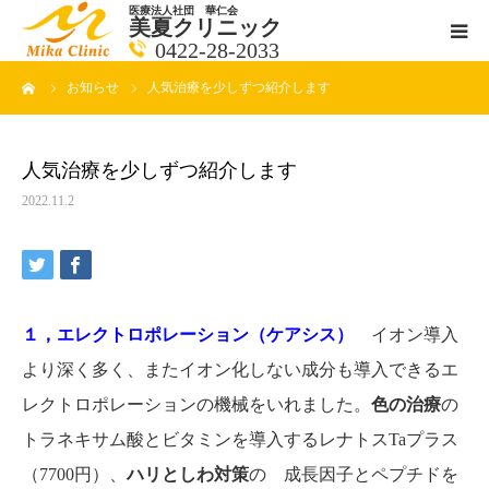
医療法人社団 華仁会
美夏クリニック
0422-28-2033
ーム
お知らせ
人気治療を少しずつ紹介します
医師紹介
診療科目
人気治療を少しずつ紹介します
2022.11.2
クリニックの紹介
アクセス
１，エレクトロポレーション（ケアシス）
イオン導入
メールで相談
より深く多く、またイオン化しない成分も導入できるエ
レクトロポレーションの機械をいれました。
ブログ一覧ページ
色の治療
の
トラネキサム酸とビタミンを導入するレナトスTaプラス
料金一覧 new
（7700円）、
ハリと
しわ対策
の 成長因子とペプチドを