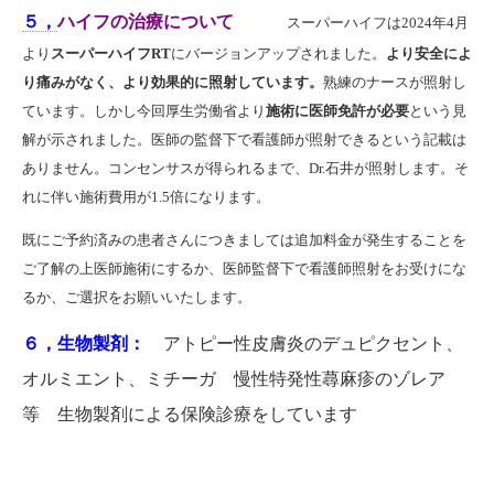
５，
ハイフの治療について
スーパーハイフは2024年4月
より
スーパーハイフRT
にバージョンアップされました。
より安全によ
り痛みがなく、より効果的に照射しています。
熟練のナースが照射し
ています。しかし今回厚生労働省より
施術に医師免許が必要
という見
解が示されました。医師の監督下で看護師が照射できるという記載は
ありません。コンセンサスが得られるまで、Dr.石井が照射します。そ
れに伴い施術費用が1.5倍になります。
既にご予約済みの患者さんにつきましては追加料金が発生することを
ご了解の上医師施術にするか、医師監督下で看護師照射をお受けにな
るか、ご選択をお願いいたします。
６，生物製剤：
アトピー性皮膚炎のデュピクセント、
オルミエント、ミチーガ 慢性特発性蕁麻疹のゾレア
等 生物製剤による保険診療をしています