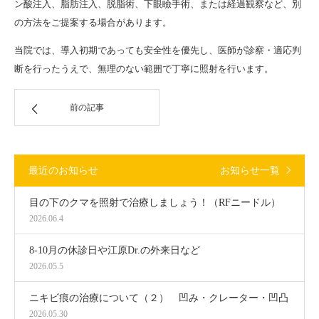
ン酸注入、脂肪注入、脱脂術、下眼瞼手術、または経過観察など、別
の方法をご提案する場合があります。
当院では、導入初期であっても安全性を優先し、医師が診察・適応判
断を行ったうえで、無理のない範囲で丁寧に照射を行います。
前の記事
最近のお知らせ
お知らせ一覧
目の下のクマを照射で治療しましょう！（RFニードル）
2026.06.4
8-10月の休診日や江原Dr.の外来日など
2026.05.5
ニキビ痕の治療について（２） 凹み・クレーター・凹凸
2026.05.30