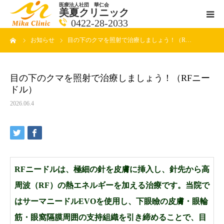
医療法人社団 華仁会
美夏クリニック
0422-28-2033
ーム
お知らせ
目の下のクマを照射で治療しましょう！（R…
医師紹介
診療科目
目の下のクマを照射で治療しましょう！（RFニー
ドル）
クリニックの紹介
2026.06.4
アクセス
メールで相談
RFニードルは、極細の針を皮膚に挿入し、針先から高
周波（RF）の熱エネルギーを加える治療です。当院で
ブログ一覧ページ
はサーマニードルEVOを使用し、下眼瞼の皮膚・眼輪
料金一覧 new
筋・眼窩隔膜周囲の支持組織を引き締めることで、目