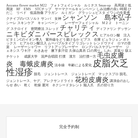
Aoyama flower market
M22 フォトフェイシャル ルミナス
Smas-up 高周波と低
周波 RF EMS
STCチップ サーマクールキャンペーン
しみ治療の良い時期
ひ
だこ リベド 低温熱傷
アラガン ルミガン グラッシュビスタ
イワシの生姜煮
シャンソン 島本弘子
クナイプのバスソルト
サンバ 女神
シーレ
スキンケア キャンペーン レーザーフェイシャル M２２ トーニン
チャリティ
グ
ステロイド 密閉療法
スレッド
ディファリン
デッサン
ニキビダニ
パースピレックス
ヒアルロン酸 注入
ビタミンCのイオン導入 紫外線をどう避けるか
ピアス 在庫
ピュラジェン
ボト
ックス ヒアルロン酸注入
ムーバブルタイプ
リゴレット
レンドヴァイ ロマの音
楽
レーザーシャワー リフトアップレーザー ロングパルスヤグレーザー ジ
ェネシス
ワキ汗 わきあせ 腋下多汗症
久保山真衣
口の周り、しわ、若返り
咳エ
毛虫皮膚
チケット
成蹊大学 混声合唱団
打撲 漢方 治打撲一方
皮脂欠乏
炎 毒蛾皮膚炎
法令線 年齢による変化
性湿疹
脱毛 ジェントレース ジェントレーズ マックスプロ
脱毛、
花粉皮膚炎
ジェントレース、ヤグ、アレクサンドライト
講演会のおし
らせ
赤い 乾く 乾燥
運河 ネクシードタレント
陥入爪 爪の切り方
完全予約制