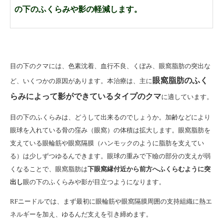
の下のふくらみや影の軽減します。
目の下のクマには、色素沈着、血行不良、くぼみ、眼窩脂肪の突出な
眼窩脂肪のふく
ど、いくつかの原因があります。本治療は、主に
らみによって影ができているタイプのクマ
に適しています。
目の下のふくらみは、どうして出来るのでしょうか。加齢などにより
眼球を入れている骨の窪み（眼窩）の体積は拡大します。眼窩脂肪を
支えている眼輪筋や眼窩隔膜（ハンモックのように脂肪を支えてい
る）は少しずつゆるんできます。眼球の重みで下瞼の部分の支えが弱
くなることで、眼窩脂肪は
下眼窩縁付近から前方へふくらむように突
出し
眼の下のふくらみや影が目立つようになります。
RFニードルでは、まず最初に眼輪筋や眼窩隔膜周囲の支持組織に熱エ
ネルギーを加え、ゆるんだ支えを引き締めます。