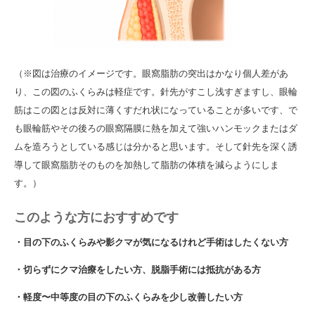
（※図は治療のイメージです。眼窩脂肪の突出はかなり個人差があ
り、この図のふくらみは軽症です。針先がすこし浅すぎますし、眼輪
筋はこの図とは反対に薄くすだれ状になっていることが多いです、で
も眼輪筋やその後ろの眼窩隔膜に熱を加えて強いハンモックまたはダ
ムを造ろうとしている感じは分かると思います。そして針先を深く誘
導して眼窩脂肪そのものを加熱して脂肪の体積を減らようにしま
す。）
このような方におすすめです
・目の下のふくらみや
影クマが気になるけれど手術はしたくない方
・切らずにクマ治療をしたい方、
脱脂手術には抵抗がある方
・軽度〜中等度の目の下のふくらみを少し改善したい方