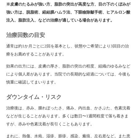
※皮膚のたるみが強い方、脂肪の突出が高度な方、目の下のくぼみが
強い方は、脱脂術、経結膜ハムラ法、下眼瞼除皺手術、ヒアルロン酸
注入、脂肪注入、などの治療が適している場合があります。
治療回数の目安
通常は約1か月ごとに2回を基本とし、状態やご希望により3回目の治
療をお薦めすることがあります。
効果の出方には、皮膚の厚さ、脂肪の突出の程度、組織のゆるみなど
により個人差があります。当院での長期的な経過については、今後も
慎重に確認してまいります。
ダウンタイム・リスク
治療後は、赤み、腫れぼったさ、痛み、内出血、かさぶた、色素沈着
などが生じることがあります。多くは数日〜1週間程度で落ち着きま
すが、赤みや色素沈着が長引くこともあります。
まれに、熱傷、水疱、湿疹、膨疹、感染、瘢痕、左右差など。また患