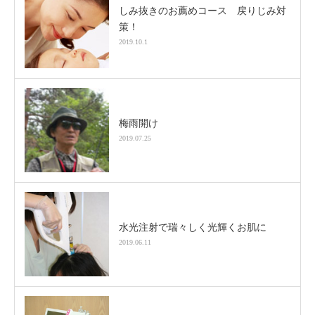
しみ抜きのお薦めコース 戻りじみ対
策！
2019.10.1
梅雨開け
2019.07.25
水光注射で瑞々しく光輝くお肌に
2019.06.11