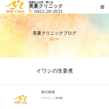
医療法人社団 華仁会
美夏クリニック
0422-28-2033
医師紹介
美夏クリニックブログ
診療科目
BLOG
クリニックの紹介
アクセス
イワシの生姜煮
メールで相談
ブログ一覧ページ
秋の味覚
2008.09.3
未分類
料金一覧 new