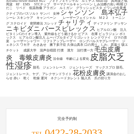
Aoyama flower market
M22 フォトフェイシャル ルミナス
Smas-up 高周波と低
周波 RF EMS
STCチップ サーマクールキャンペーン
しみ治療の良い時期
ひ
だこ リベド 低温熱傷
アラガン ルミガン グラッシュビスタ
イワシの生姜煮
シャンソン 島本弘子
クナイプのバスソルト
サンバ 女神
シーレ
スキンケア キャンペーン レーザーフェイシャル M２２ トーニン
チャリティ
グ
ステロイド 密閉療法
スレッド
ディファリン
デッサン
ニキビダニ
パースピレックス
ヒアルロン酸 注入
ビタミンCのイオン導入 紫外線をどう避けるか
ピアス 在庫
ピュラジェン
ボト
ックス ヒアルロン酸注入
ムーバブルタイプ
リゴレット
レンドヴァイ ロマの音
楽
レーザーシャワー リフトアップレーザー ロングパルスヤグレーザー ジ
ェネシス
ワキ汗 わきあせ 腋下多汗症
久保山真衣
口の周り、しわ、若返り
咳エ
毛虫皮膚
チケット
成蹊大学 混声合唱団
打撲 漢方 治打撲一方
皮脂欠乏
炎 毒蛾皮膚炎
法令線 年齢による変化
性湿疹
脱毛 ジェントレース ジェントレーズ マックスプロ
脱毛、
花粉皮膚炎
ジェントレース、ヤグ、アレクサンドライト
講演会のおし
らせ
赤い 乾く 乾燥
運河 ネクシードタレント
陥入爪 爪の切り方
完全予約制
0422-28-2033