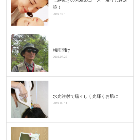
しみ抜きのお薦めコース 戻りじみ対
策！
2019.10.1
梅雨開け
2019.07.25
水光注射で瑞々しく光輝くお肌に
2019.06.11