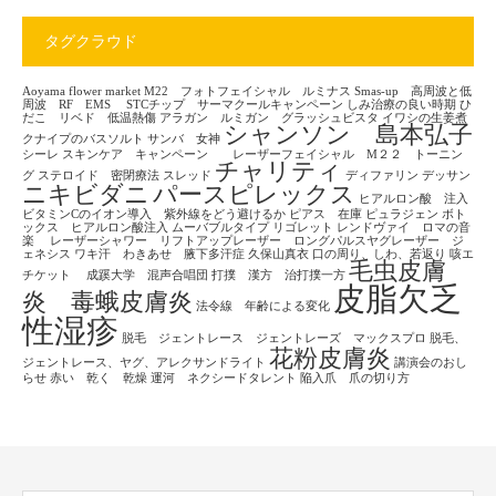
タグクラウド
Aoyama flower market
M22 フォトフェイシャル ルミナス
Smas-up 高周波と低
周波 RF EMS
STCチップ サーマクールキャンペーン
しみ治療の良い時期
ひ
だこ リベド 低温熱傷
アラガン ルミガン グラッシュビスタ
イワシの生姜煮
シャンソン 島本弘子
クナイプのバスソルト
サンバ 女神
シーレ
スキンケア キャンペーン レーザーフェイシャル M２２ トーニン
チャリティ
グ
ステロイド 密閉療法
スレッド
ディファリン
デッサン
ニキビダニ
パースピレックス
ヒアルロン酸 注入
ビタミンCのイオン導入 紫外線をどう避けるか
ピアス 在庫
ピュラジェン
ボト
ックス ヒアルロン酸注入
ムーバブルタイプ
リゴレット
レンドヴァイ ロマの音
楽
レーザーシャワー リフトアップレーザー ロングパルスヤグレーザー ジ
ェネシス
ワキ汗 わきあせ 腋下多汗症
久保山真衣
口の周り、しわ、若返り
咳エ
毛虫皮膚
チケット
成蹊大学 混声合唱団
打撲 漢方 治打撲一方
皮脂欠乏
炎 毒蛾皮膚炎
法令線 年齢による変化
性湿疹
脱毛 ジェントレース ジェントレーズ マックスプロ
脱毛、
花粉皮膚炎
ジェントレース、ヤグ、アレクサンドライト
講演会のおし
らせ
赤い 乾く 乾燥
運河 ネクシードタレント
陥入爪 爪の切り方