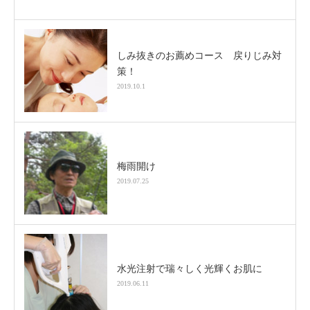
しみ抜きのお薦めコース 戻りじみ対
策！
2019.10.1
梅雨開け
2019.07.25
水光注射で瑞々しく光輝くお肌に
2019.06.11