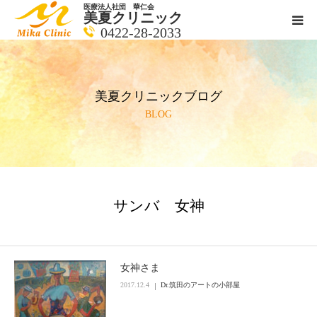
医療法人社団 華仁会
美夏クリニック
0422-28-2033
医師紹介
美夏クリニックブログ
診療科目
BLOG
クリニックの紹介
アクセス
サンバ 女神
メールで相談
ブログ一覧ページ
女神さま
2017.12.4
Dr.筑田のアートの小部屋
料金一覧 new