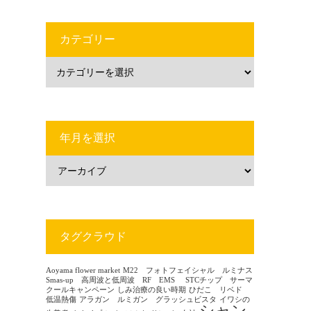
カテゴリー
年月を選択
タグクラウド
Aoyama flower market
M22 フォトフェイシャル ルミナス
Smas-up 高周波と低周波 RF EMS
STCチップ サーマ
クールキャンペーン
しみ治療の良い時期
ひだこ リベド
低温熱傷
アラガン ルミガン グラッシュビスタ
イワシの