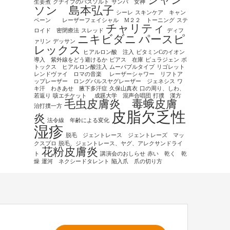
シャン
生姜煮
クナイプのバスソルト
サンバ 女神
ソン 島本弘子
シーレ
スキンケア キャン
ペーン レーザーフェイシャル M２２ トーニング
ステ
チャリティ
ロイド 密閉療法
スレッド
ディフ
ニキビダニ
パースピ
ァリン
デッサン
レックス
ヒアルロン酸 注入
ビタミンCのイオン
導入 紫外線をどう避けるか
ピアス 在庫
ピュラジェン
ボ
トックス ヒアルロン酸注入
ムーバブルタイプ
リゴレット
レンドヴァイ ロマの音楽
レーザーシャワー リフトア
ップレーザー ロングパルスヤグレーザー ジェネシス
ワ
キ汗 わきあせ 腋下多汗症
久保山真衣
口の周り、しわ、
若返り
咳エチケット
成蹊大学 混声合唱団
打撲 漢方
毛虫皮膚炎 毒蛾皮膚
治打撲一方
皮脂欠乏性
炎
法令線 年齢による変化
湿疹
脱毛 ジェントレース ジェントレーズ マッ
クスプロ
脱毛、ジェントレース、ヤグ、アレクサンドライ
花粉皮膚炎
ト
講演会のおしらせ
赤い 乾く 乾
燥
運河 ネクシードタレント
陥入爪 爪の切り方