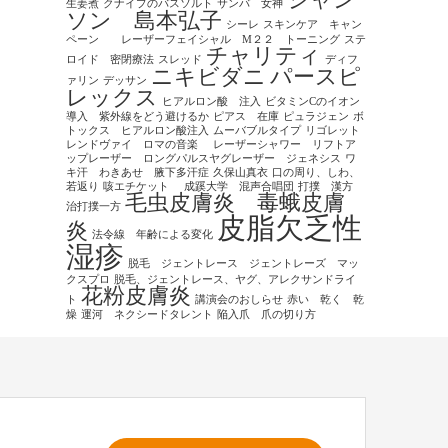
シャン
生姜煮
クナイプのバスソルト
サンバ 女神
ソン 島本弘子
シーレ
スキンケア キャン
ペーン レーザーフェイシャル M２２ トーニング
ステ
チャリティ
ロイド 密閉療法
スレッド
ディフ
ニキビダニ
パースピ
ァリン
デッサン
レックス
ヒアルロン酸 注入
ビタミンCのイオン
導入 紫外線をどう避けるか
ピアス 在庫
ピュラジェン
ボ
トックス ヒアルロン酸注入
ムーバブルタイプ
リゴレット
レンドヴァイ ロマの音楽
レーザーシャワー リフトア
ップレーザー ロングパルスヤグレーザー ジェネシス
ワ
キ汗 わきあせ 腋下多汗症
久保山真衣
口の周り、しわ、
若返り
咳エチケット
成蹊大学 混声合唱団
打撲 漢方
毛虫皮膚炎 毒蛾皮膚
治打撲一方
皮脂欠乏性
炎
法令線 年齢による変化
湿疹
脱毛 ジェントレース ジェントレーズ マッ
クスプロ
脱毛、ジェントレース、ヤグ、アレクサンドライ
花粉皮膚炎
ト
講演会のおしらせ
赤い 乾く 乾
燥
運河 ネクシードタレント
陥入爪 爪の切り方