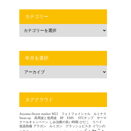
カテゴリー
年月を選択
タグクラウド
Aoyama flower market
M22 フォトフェイシャル ルミナス
Smas-up 高周波と低周波 RF EMS
STCチップ サーマ
クールキャンペーン
しみ治療の良い時期
ひだこ リベド
低温熱傷
アラガン ルミガン グラッシュビスタ
イワシの