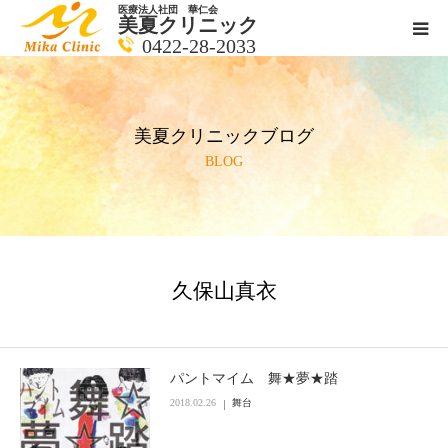
医療法人社団 華仁会
美夏クリニック
0422-28-2033
医師紹介
美夏クリニックブログ
診療科目
BLOG
クリニックの紹介
アクセス
久保山真衣
メールで相談
ブログ一覧ページ
パントマイム 舞★夢★踏
2018.02.26
舞台
料金一覧 new