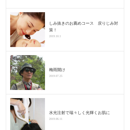
しみ抜きのお薦めコース 戻りじみ対
策！
2019.10.1
梅雨開け
2019.07.25
水光注射で瑞々しく光輝くお肌に
2019.06.11