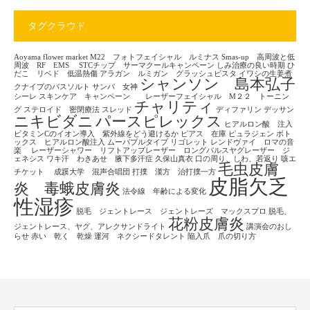
タグクラウド
Aoyama flower market
M22 フォトフェイシャル ルミナス
Smas-up 高周波と低
周波 RF EMS
STCチップ サーマクールキャンペーン
しみ治療の良い時期
ひ
だこ リベド 低温熱傷
アラガン ルミガン グラッシュビスタ
イワシの生姜煮
シャンソン 島本弘子
クナイプのバスソルト
サンバ 女神
シーレ
スキンケア キャンペーン レーザーフェイシャル M２２ トーニン
チャリティ
グ
ステロイド 密閉療法
スレッド
ディファリン
デッサン
ニキビダニ
パースピレックス
ヒアルロン酸 注入
ビタミンCのイオン導入 紫外線をどう避けるか
ピアス 在庫
ピュラジェン
ボト
ックス ヒアルロン酸注入
ムーバブルタイプ
リゴレット
レンドヴァイ ロマの音
楽
レーザーシャワー リフトアップレーザー ロングパルスヤグレーザー ジ
ェネシス
ワキ汗 わきあせ 腋下多汗症
久保山真衣
口の周り、しわ、若返り
咳エ
毛虫皮膚
チケット
成蹊大学 混声合唱団
打撲 漢方 治打撲一方
皮脂欠乏
炎 毒蛾皮膚炎
法令線 年齢による変化
性湿疹
脱毛 ジェントレース ジェントレーズ マックスプロ
脱毛、
花粉皮膚炎
ジェントレース、ヤグ、アレクサンドライト
講演会のおし
らせ
赤い 乾く 乾燥
運河 ネクシードタレント
陥入爪 爪の切り方